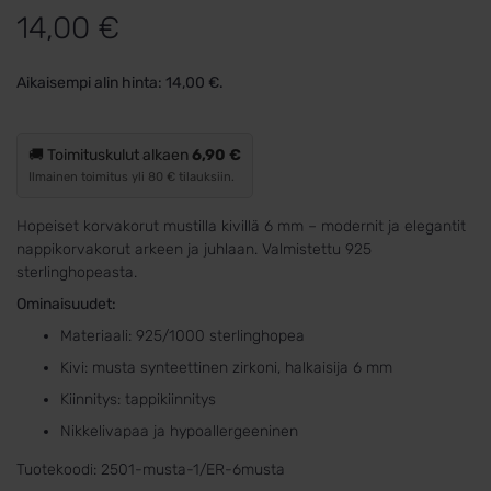
14,00
€
Aikaisempi alin hinta:
14,00
€
.
🚚 Toimituskulut alkaen
6,90 €
Ilmainen toimitus yli 80 € tilauksiin.
Hopeiset korvakorut mustilla kivillä 6 mm – modernit ja elegantit
nappikorvakorut arkeen ja juhlaan. Valmistettu 925
sterlinghopeasta.
Ominaisuudet:
Materiaali: 925/1000 sterlinghopea
Kivi: musta synteettinen zirkoni, halkaisija 6 mm
Kiinnitys: tappikiinnitys
Nikkelivapaa ja hypoallergeeninen
Tuotekoodi:
2501-musta-1/ER-6musta