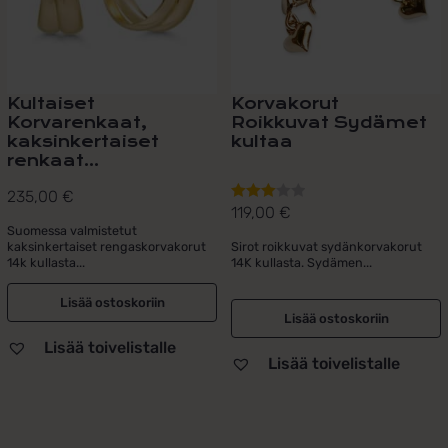
Kultaiset
Korvakorut
Korvarenkaat,
Roikkuvat Sydämet
kaksinkertaiset
kultaa
renkaat...
235,00
€
119,00
€
Arvostelu
Suomessa valmistetut
tuotteesta:
kaksinkertaiset rengaskorvakorut
Sirot roikkuvat sydänkorvakorut
3.00
/ 5
14k kullasta...
14K kullasta. Sydämen...
Lisää ostoskoriin
Lisää ostoskoriin
Lisää toivelistalle
Lisää toivelistalle