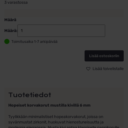
3 varastossa
Määrä
Määrä:
Hopeiset
korvakorut
Toimitusaika 1-7 arkipäivää
mustilla
kivillä
6
Lisää ostoskoriin
mm
määrä
Lisää toivelistalle
Tuotetiedot
Hopeiset korvakorut mustilla kivillä 6 mm
Tyylikkään minimalistiset hopeakorvakorut, joissa on
syvänmustat zirkonit, huokuvat hienostuneisuutta ja
modernia eleganssia. Musta kivi antaa klassiselle nappikorulle