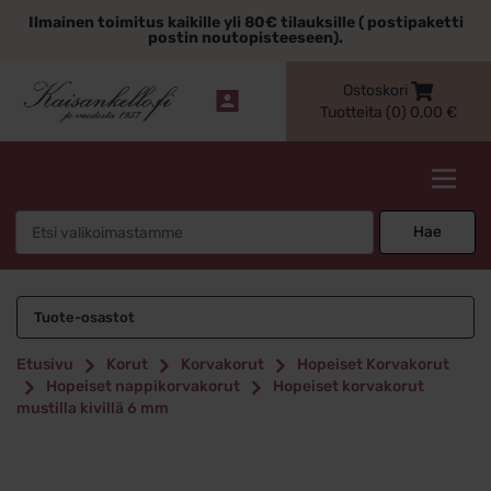
Siirry
Ilmainen toimitus kaikille yli 80€ tilauksille ( postipaketti
sisältöön
postin noutopisteeseen).
Ostoskori
Tuotteita (0)
0,00
€
Kaisankello.fi
Search
Hae
for:
Tuote-osastot
Etusivu
Korut
Korvakorut
Hopeiset Korvakorut
Hopeiset nappikorvakorut
Hopeiset korvakorut
mustilla kivillä 6 mm