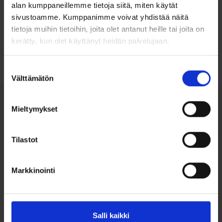
alan kumppaneillemme tietoja siitä, miten käytät
sivustoamme. Kumppanimme voivat yhdistää näitä
Ohjeita sormuksen tai korun
tietoja muihin tietoihin, joita olet antanut heille tai joita on
koon valintaan
kerätty, kun olet käyttänyt heidän palvelujaan.
Tutustu ohjeisiin
Suostumuksen
Välttämätön
valinta
Mieltymykset
Tutustu myös
Tilastot
ALE 25%
Markkinointi
Salli kaikki