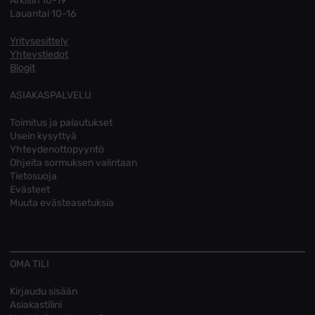
Arkisin 10-19
Lauantai 10-16
Yritysesittely
Yhteystiedot
Blogit
ASIAKASPALVELU
Toimitus ja palautukset
Usein kysyttyä
Yhteydenottopyyntö
Ohjeita sormuksen valintaan
Tietosuoja
Evästeet
Muuta evästeasetuksia
OMA TILI
Kirjaudu sisään
Asiakastilini