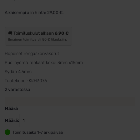
Aikaisempi alin hinta:
29,00
€
.
🚚 Toimituskulut alkaen
6,90 €
Ilmainen toimitus yli 80 € tilauksiin.
Hopeiset rengaskorvakorut
Puolipyöreä renkaat koko: 3mm x15mm
Sydän 4,5mm
Tuotekoodi:
KKH3076
2 varastossa
Määrä
Määrä:
Rengaskorva
roikkuvalla
Toimitusaika 1-7 arkipäivää
sydämellä,