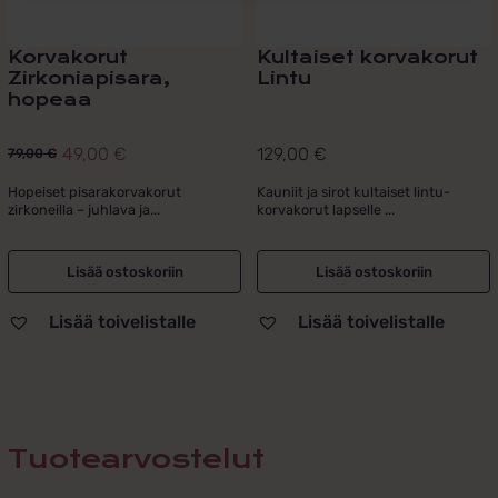
Korvakorut
Kultaiset korvakorut
Zirkoniapisara,
Lintu
hopeaa
49,00
€
129,00
€
79,00
€
Alkuperäinen
Nykyinen
hinta
hinta
Hopeiset pisarakorvakorut
Kauniit ja sirot kultaiset lintu-
zirkoneilla – juhlava ja...
korvakorut lapselle ...
oli:
on:
79,00 €.
49,00 €.
Lisää ostoskoriin
Lisää ostoskoriin
Lisää toivelistalle
Lisää toivelistalle
Tuotearvostelut