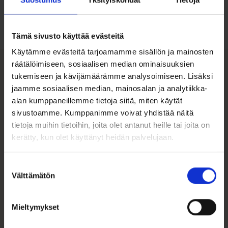
Tutustu ohjeisiin
Tämä sivusto käyttää evästeitä
Käytämme evästeitä tarjoamamme sisällön ja mainosten
räätälöimiseen, sosiaalisen median ominaisuuksien
tukemiseen ja kävijämäärämme analysoimiseen. Lisäksi
Tutustu myös
jaamme sosiaalisen median, mainosalan ja analytiikka-
alan kumppaneillemme tietoja siitä, miten käytät
sivustoamme. Kumppanimme voivat yhdistää näitä
tietoja muihin tietoihin, joita olet antanut heille tai joita on
kerätty, kun olet käyttänyt heidän palvelujaan.
Suostumuksen
Välttämätön
valinta
Mieltymykset
Kultaiset
Läpivedettävät