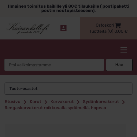
Siirry
Ilmainen toimitus kaikille yli 80€ tilauksille ( postipaketti
sisältöön
postin noutopisteeseen).
Ostoskori
Tuotteita (0)
0,00
€
Kaisankello.fi
Search
Hae
for:
Tuote-osastot
Etusivu
Korut
Korvakorut
Sydänkorvakorut
Rengaskorvakorut roikkuvalla sydämellä, hopeaa