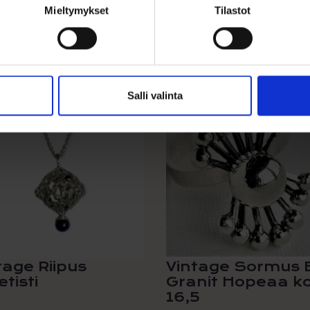
Mieltymykset
Tilastot
Salli valinta
LE 39%
tage Riipus
Vintage Sormus E
tisti
Granit Hopeaa k
16,5