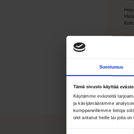
Hope
Mate
Koko
Valm
Suostumus
Tämä sivusto käyttää eväste
Käytämme evästeitä tarjoama
ja kävijämäärämme analysoim
kumppaneillemme tietoja siitä
olet antanut heille tai joita o
Suostumuksen