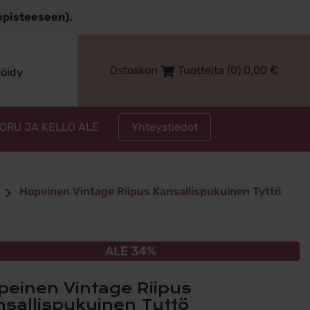
topisteeseen).
Ostoskori
Tuotteita (0)
0,00
€
röidy
Yhteystiedot
KORU JA KELLO ALE
Hopeinen Vintage Riipus Kansallispukuinen Tyttö
ALE 34%
nsallispukuinen Tyttö