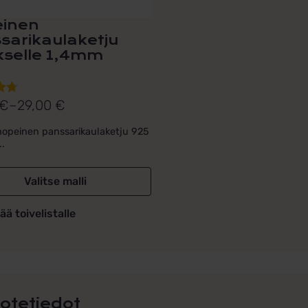
inen
sarikaulaketju
ukselle 1,4mm
€
–
29,00
€
lu
uokka:
ta:
 €
opeinen panssarikaulaketju 925
..
€
Valitse malli
ää toivelistalle
otetiedot