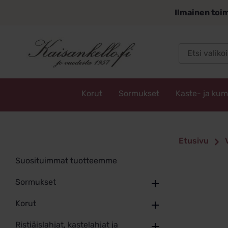
Siirry
Ilmainen toim
sisältöön
Korut
Sormukset
Kaste- ja ku
Kaisankello.fi
Etusivu
Suosituimmat tuotteemme
Sormukset
Korut
Ristiäislahjat, kastelahjat ja