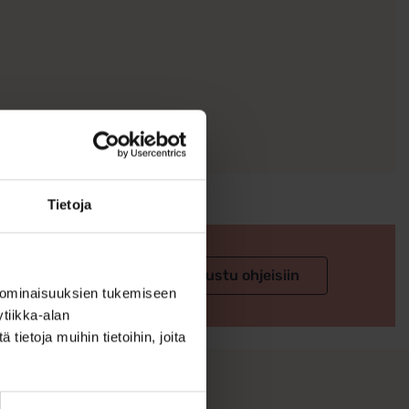
Tietoja
 valintaan
Tutustu ohjeisiin
 ominaisuuksien tukemiseen
tiikka-alan
ietoja muihin tietoihin, joita