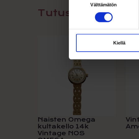
Välttämätön
valinta
Tutustu myös
Kiellä
A
Naisten Omega
Vin
kultakello 14k
Ame
Vintage NOS