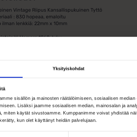
inen Vintage Riipus Kansallispukuinen Tyttö
riaali : 830 hopeaa, emaloitu
 ilman lenkkiä: 22mm x 10mm
istaja V. Hamara 1960-luku
Yksityiskohdat
itä
Ohjeita sormuksen tai korun koon
mme sisällön ja mainosten räätälöimiseen, sosiaalisen median
iseen. Lisäksi jaamme sosiaalisen median, mainosalan ja analy
, miten käytät sivustoamme. Kumppanimme voivat yhdistää näitä t
n kerätty, kun olet käyttänyt heidän palvelujaan.