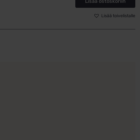
Lisää ostoskoriin
s
llispukuinen
Lisää toivelistalle
ä