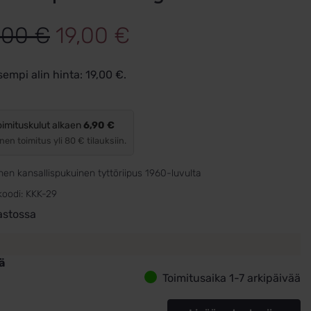
Alkuperäinen
Nykyinen
,00
€
19,00
€
hinta
hinta
sempi alin hinta:
19,00
€
.
oli:
on:
29,00 €.
19,00 €.
oimituskulut alkaen
6,90 €
nen toimitus yli 80 € tilauksiin.
en kansallispukuinen tyttöriipus 1960-luvulta
koodi:
KKK-29
astossa
ä
Toimitusaika 1-7 arkipäivää
inen
age