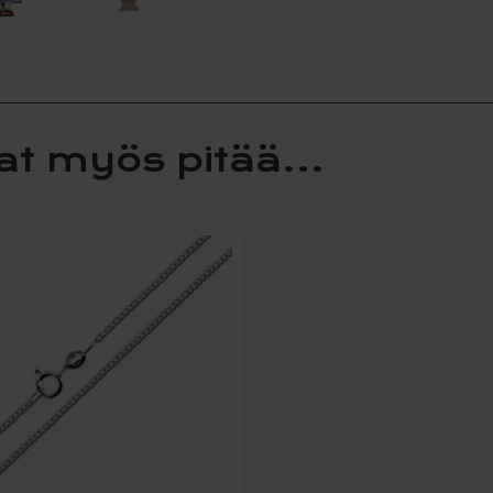
Riipu
Kansa
Tyttö
määr
at myös pitää...
la
i
lma.
t
n