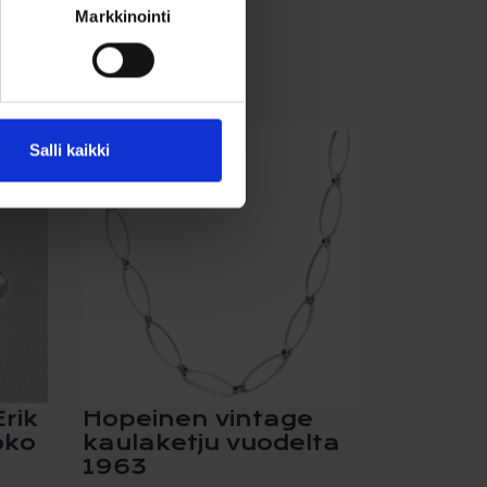
Markkinointi
Salli kaikki
rik
Hopeinen vintage
oko
kaulaketju vuodelta
1963