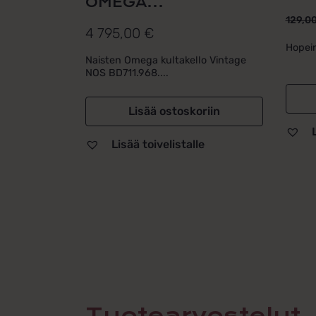
OMEGA...
129,0
Alku
Nyky
4 795,00
€
hint
hint
Hopein
Naisten Omega kultakello Vintage
oli:
on:
NOS BD711.968....
129,
79,0
Lisää ostoskoriin
Lisää toivelistalle
Tuotearvostelut