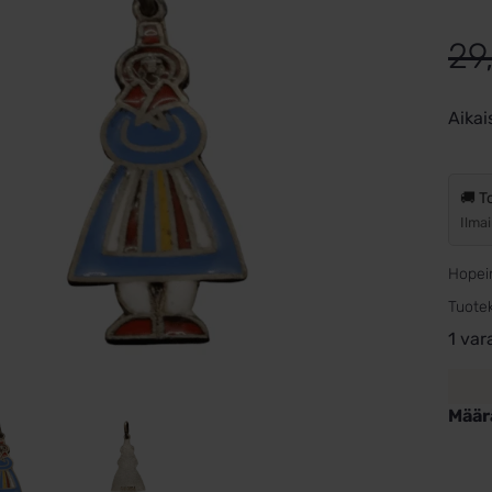
29
Aikai
🚚 T
Ilmai
Hopein
Tuote
1 var
Määr
Hope
Vint