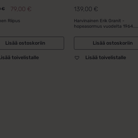
79,00
€
139,00
€
0
€
peräinen
inen
a
a
en Riipus
Harvinainen Erik Granit -
hopeasormus vuodelta 1964....
00 €.
0 €.
Lisää ostoskoriin
Lisää ostoskoriin
Lisää toivelistalle
Lisää toivelistalle