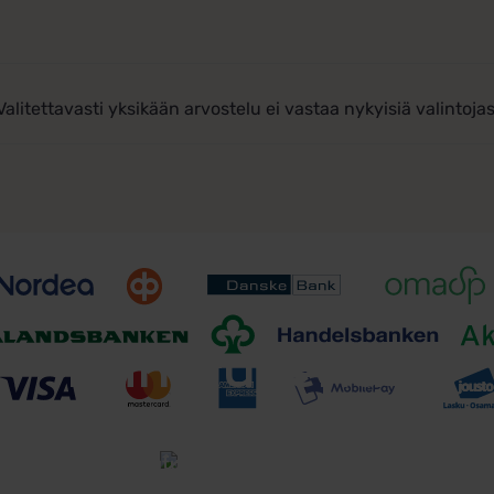
Valitettavasti yksikään arvostelu ei vastaa nykyisiä valintojas
Toimitusehdot
Tutustu toimitusehtoihin