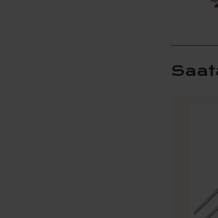
Saat
Tällä
tuotteel
on
useamp
muunne
Voit
tehdä
valinna
tuottee
sivulla.