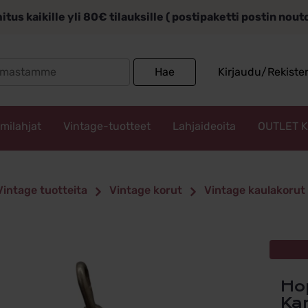
itus kaikille yli 80€ tilauksille ( postipaketti postin nou
Search
Hae
Kirjaudu/Rekiste
for:
mmilahjat
Vintage-tuotteet
Lahjaideoita
OUTLET 
Vintage tuotteita
Vintage korut
Vintage kaulakorut
Hopeinen Vintage Riipus
Ka