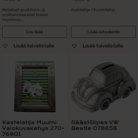
Metalliset ensikihara- ja
Kastelahja / Kummilahja
ensihammasrasiat tossun
muodossa...
Lue lisää
Lisää ostoskoriin
Lisää toivelistalle
Lisää toivelistalle
Kastelahja Muumi
Säästölipas VW
Valokuvakehys 270-
Beatle 078658
76801