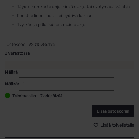
Täydellinen kastelahja, nimiäislahja tai syntymäpäivälahja
Koristeellinen lipas – ei pyörivä karuselli
Tyylikäs ja pitkäikäinen muistolahja
Tuotekoodi:
92015286195
2 varastossa
Määrä
Määrä:
Karuselli-
aiheinen
Toimitusaika 1-7 arkipäivää
säästölipas
pojalle
–
Lisää ostoskoriin
hopeoitu
koriste,
Lisää toivelistalle
12
cm