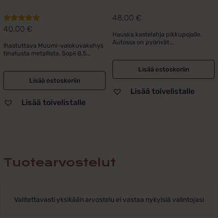
48,00
€
40,00
€
Arvostelu
Hauska kastelahja pikkupojalle.
tuotteesta:
Autossa on pyörivät...
Ihastuttava Muumi-valokuvakehys
5.00
/ 5
tinatusta metallista. Sopii 8,5...
Lisää ostoskoriin
Lisää ostoskoriin
Lisää toivelistalle
Lisää toivelistalle
Tuotearvostelut
Valitettavasti yksikään arvostelu ei vastaa nykyisiä valintojasi