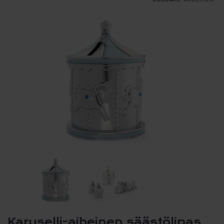
Karuselli-aiheinen säästölipas