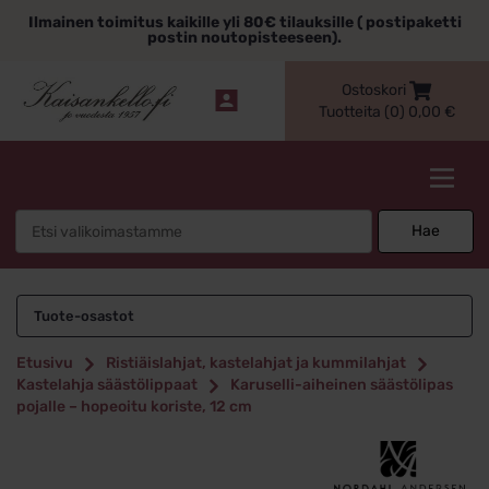
Siirry
Ilmainen toimitus kaikille yli 80€ tilauksille ( postipaketti
sisältöön
postin noutopisteeseen).
Ostoskori
Tuotteita (0)
0,00
€
Kaisankello.fi
Search
Hae
for:
Tuote-osastot
Etusivu
Ristiäislahjat, kastelahjat ja kummilahjat
Kastelahja säästölippaat
Karuselli-aiheinen säästölipas
pojalle – hopeoitu koriste, 12 cm