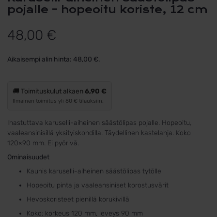
pojalle – hopeoitu koriste, 12 cm
48,00
€
Aikaisempi alin hinta:
48,00
€
.
🚚 Toimituskulut alkaen
6,90 €
Ilmainen toimitus yli 80 € tilauksiin.
Ihastuttava karuselli-aiheinen säästölipas pojalle. Hopeoitu,
vaaleansinisillä yksityiskohdilla. Täydellinen kastelahja. Koko
120×90 mm. Ei pyörivä.
Ominaisuudet
Kaunis karuselli-aiheinen säästölipas tytölle
Hopeoitu pinta ja vaaleansiniset korostusvärit
Hevoskoristeet pienillä korukivillä
Koko: korkeus 120 mm, leveys 90 mm