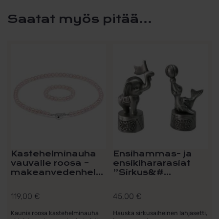
määrä
Saatat myös pitää...
Kastehelminauha
Ensihammas- ja
vauvalle roosa –
ensikihararasiat
makeanvedenhel...
”Sirkus&#...
119,00
€
45,00
€
Kaunis roosa kastehelminauha
Hauska sirkusaiheinen lahjasetti,