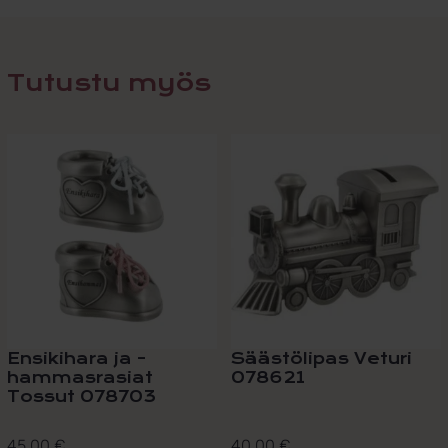
Tutustu myös
Ensikihara ja -
Säästölipas Veturi
hammasrasiat
078621
Tossut 078703
45,00
€
40,00
€