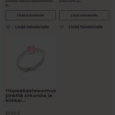
aidoista makeanvedenhelmistä
jossa norsu ja...
ja...
Lisää ostoskoriin
Lisää ostoskoriin
Lisää toivelistalle
Lisää toivelistalle
Hopeakastesormus
pinkillä zirkonilla ja
kirkkai...
29,00
€