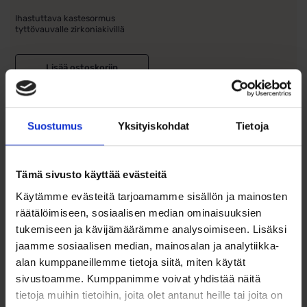
Ihastuttava kastesormus
tyttövauvalle zirkoniakivillä
Lisää ostoskoriin
Lisää toivelistalle
Suostumus
Yksityiskohdat
Tietoja
Tuotetiedot
Karuselli-säästölipas ristiäislahjaksi pojalle
Tämä sivusto käyttää evästeitä
Käytämme evästeitä tarjoamamme sisällön ja mainosten
Luo säästämiseen ripauksen taikaa tällä kauniilla karuselli-
aiheisella säästölippaalla. Lipas on hopeoitu ja viimeistelty
räätälöimiseen, sosiaalisen median ominaisuuksien
vaaleansinisillä yksityiskohdilla, jotka tuovat siihen herkän ja
tukemiseen ja kävijämäärämme analysoimiseen. Lisäksi
satumaisen ilmeen. Koristeellinen karusellimuoto tekee siitä
jaamme sosiaalisen median, mainosalan ja analytiikka-
ihastuttavan säilytysratkaisun ensimmäisille kolikoille – ja
alan kumppaneillemme tietoja siitä, miten käytät
samalla kauniin sisustuselementin lastenhuoneeseen.
sivustoamme. Kumppanimme voivat yhdistää näitä
Lipas on korkeudeltaan 120 mm ja leveydeltään 90 mm, joten
tietoja muihin tietoihin, joita olet antanut heille tai joita on
se on sopivan kokoinen sekä käyttöön että koristeeksi.