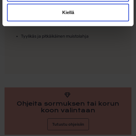
Täydellinen kastelahja, nimiäislahja tai
syntymäpäivälahja
Kiellä
Koristeellinen lipas – ei pyörivä karuselli
Tyylikäs ja pitkäikäinen muistolahja
Ohjeita sormuksen tai korun
koon valintaan
Tutustu ohjeisiin