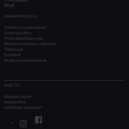
Blogit
ASIAKASPALVELU
Toimitus ja palautukset
Usein kysyttyä
Yhteydenottopyyntö
Ohjeita sormuksen valintaan
Tietosuoja
Evästeet
Muuta evästeasetuksia
OMA TILI
Kirjaudu sisään
Asiakastilini
Unohtuiko salasana?