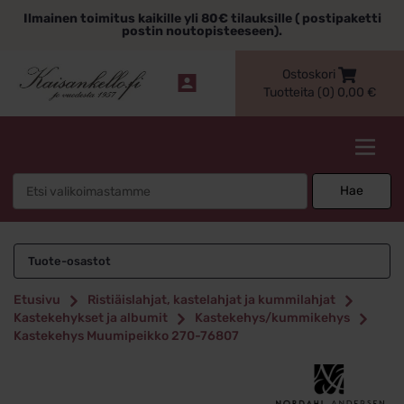
Siirry
Ilmainen toimitus kaikille yli 80€ tilauksille ( postipaketti
sisältöön
postin noutopisteeseen).
Ostoskori
Tuotteita (0)
0,00
€
Kaisankello.fi
Search
Hae
for:
Tuote-osastot
Etusivu
Ristiäislahjat, kastelahjat ja kummilahjat
Kastekehykset ja albumit
Kastekehys/kummikehys
Kastekehys Muumipeikko 270-76807