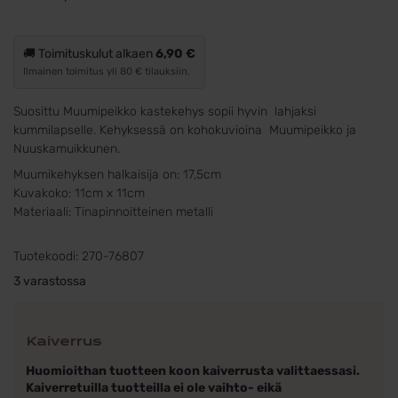
🚚 Toimituskulut alkaen
6,90 €
Ilmainen toimitus yli 80 € tilauksiin.
Suosittu Muumipeikko kastekehys sopii hyvin lahjaksi
kummilapselle. Kehyksessä on kohokuvioina Muumipeikko ja
Nuuskamuikkunen.
Muumikehyksen halkaisija on: 17,5cm
Kuvakoko: 11cm x 11cm
Materiaali: Tinapinnoitteinen metalli
Tuotekoodi:
270-76807
3 varastossa
Kaiverrus
Huomioithan tuotteen koon kaiverrusta valittaessasi.
Kaiverretuilla tuotteilla ei ole vaihto- eikä