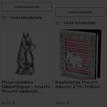
Lisää ostoskoriin
Lisää ostoskoriin
Lisää toivelistalle
Lisää toivelistalle
Muumipeikko
Kastelahja Muumi
Säästölipas – tinattu
Albumi 270-76800
Muumi-säästöl...
62,00
€
48,00
€