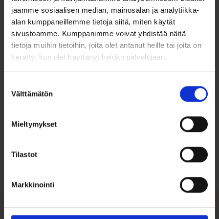
ripustuslenkistä tai pöydälle, kehyksen taustalla olevan
jaamme sosiaalisen median, mainosalan ja analytiikka-
tukijalan varaan..
alan kumppaneillemme tietoja siitä, miten käytät
Muumikehyksen halkaisija on: 17,5cm
sivustoamme. Kumppanimme voivat yhdistää näitä
Kuvakoko: 11cm x 11cm
tietoja muihin tietoihin, joita olet antanut heille tai joita on
Materiaali: Tinapinnoitteinen metalli
kerätty, kun olet käyttänyt heidän palvelujaan.
Suostumuksen
Välttämätön
valinta
Mieltymykset
Ohjeita sormuksen tai korun
koon valintaan
Tilastot
Tutustu ohjeisiin
Markkinointi