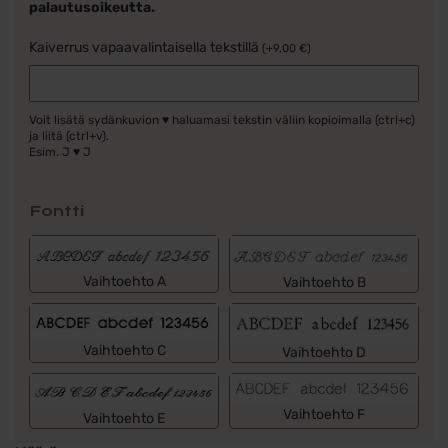
palautusoikeutta.
Kaiverrus vapaavalintaisella tekstillä
(
+
9,00
€
)
Voit lisätä sydänkuvion ♥ haluamasi tekstin väliin kopioimalla (ctrl+c)
ja liitä (ctrl+v).
Esim. J ♥ J
Fontti
Vaihtoehto A
Vaihtoehto B
Vaihtoehto C
Vaihtoehto D
Vaihtoehto F
Vaihtoehto E