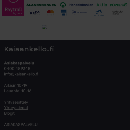
Toimitusehdot
Tutustu toimitusehtoihin
Kaisankello.fi
Asiakaspalvelu
0400 489348
info@kaisankello.fi
Arkisin 10-19
Lauantai 10-16
Yritysesittely
Yhteystiedot
Blogit
ASIAKASPALVELU