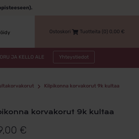
topisteeseen).
Ostoskori
Tuotteita (0)
0,00
€
röidy
Yhteystiedot
KORU JA KELLO ALE
kultakorvakorut
Kilpikonna korvakorut 9k kultaa
ilpikonna korvakorut 9k kultaa
9,00
€