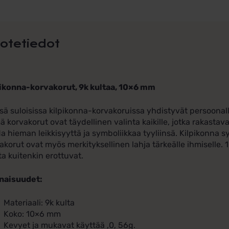
otetiedot
ikonna-korvakorut, 9k kultaa, 10×6 mm
sä suloisissa kilpikonna-korvakoruissa yhdistyvät persoonall
 korvakorut ovat täydellinen valinta kaikille, jotka rakastav
a hieman leikkisyyttä ja symboliikkaa tyyliinsä. Kilpikonna s
akorut ovat myös merkityksellinen lahja tärkeälle ihmiselle.
a kuitenkin erottuvat.
naisuudet:
Materiaali: 9k kulta
Koko: 10×6 mm
Kevyet ja mukavat käyttää ,0, 56g.