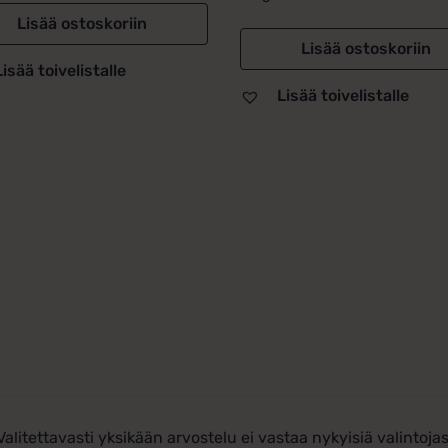
Lisää ostoskoriin
Lisää ostoskoriin
Lisää toivelistalle
Lisää toivelistalle
Valitettavasti yksikään arvostelu ei vastaa nykyisiä valintojas