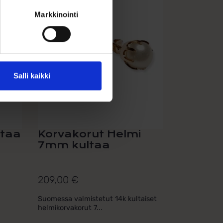
Markkinointi
Salli kaikki
ltaa
Korvakorut Helmi
7mm kultaa
209,00
€
Suomessa valmistetut 14k kultaiset
helmikorvakorut 7...