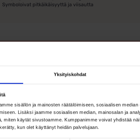
Symboloivat pitkäikäisyyttä ja viisautta
Ohjeita sormuksen tai korun koon
Yksityiskohdat
itä
mme sisällön ja mainosten räätälöimiseen, sosiaalisen median
iseen. Lisäksi jaamme sosiaalisen median, mainosalan ja analy
, miten käytät sivustoamme. Kumppanimme voivat yhdistää näitä t
n kerätty, kun olet käyttänyt heidän palvelujaan.