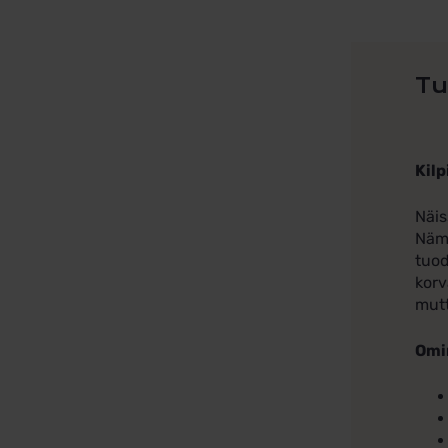
Tu
Kilp
Näis
Nämä
tuod
korv
mutt
Omi