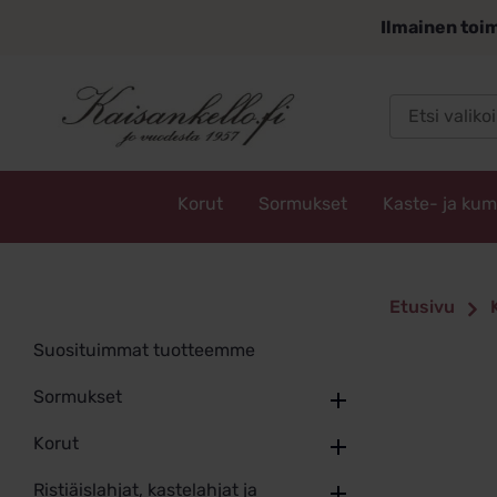
Siirry
Ilmainen toim
sisältöön
Korut
Sormukset
Kaste- ja ku
Kaisankello.fi
Etusivu
Suosituimmat tuotteemme
Sormukset
Korut
Ristiäislahjat, kastelahjat ja