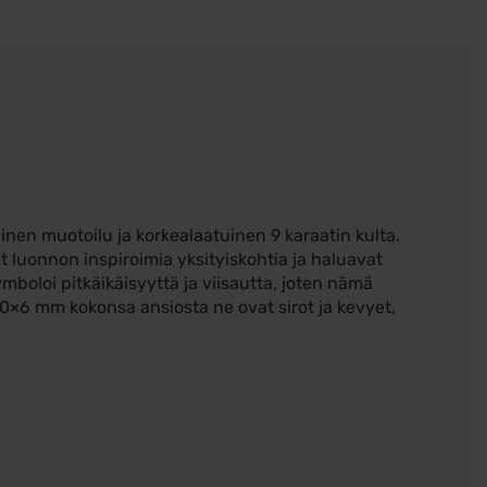
inen muotoilu ja korkealaatuinen 9 karaatin kulta.
at luonnon inspiroimia yksityiskohtia ja haluavat
ymboloi pitkäikäisyyttä ja viisautta, joten nämä
 10×6 mm kokonsa ansiosta ne ovat sirot ja kevyet,