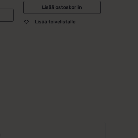
Lisää ostoskoriin
Lisää toivelistalle
i