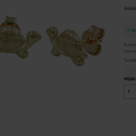
Aikai
✅ Il
Sulois
tuovat
Tuote
Määr