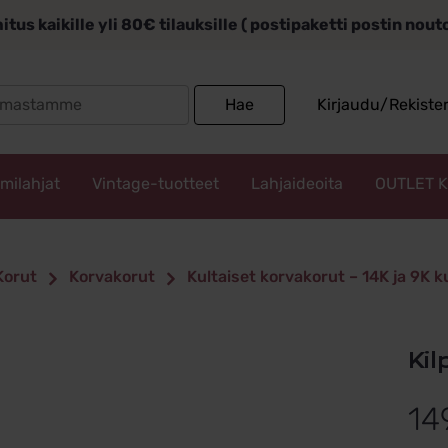
itus kaikille yli 80€ tilauksille ( postipaketti postin nou
Search
Hae
Kirjaudu/Rekiste
for:
mmilahjat
Vintage-tuotteet
Lahjaideoita
OUTLET 
Korut
Korvakorut
Kultaiset korvakorut – 14K ja 9K 
K
14