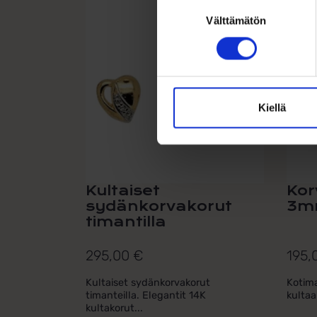
Suostumuksen
Välttämätön
valinta
Kiellä
Kultaiset
Kor
sydänkorvakorut
3m
timantilla
295,00
€
195,
Kultaiset sydänkorvakorut
Kotima
timanteilla. Elegantit 14K
kultaa
kultakorut...