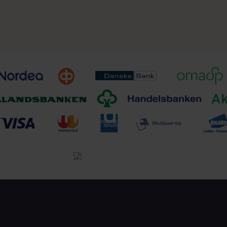
Toimitusehdot
Tutustu toimitusehtoihin