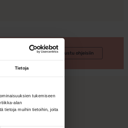
 valintaan
Tutustu ohjeisiin
Tietoja
 ominaisuuksien tukemiseen
tiikka-alan
ietoja muihin tietoihin, joita