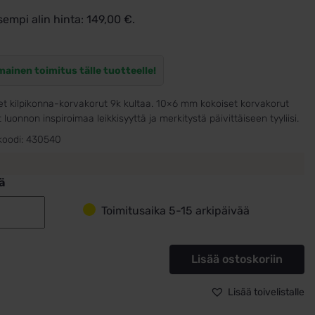
sempi alin hinta:
149,00
€
.
mainen toimitus tälle tuotteelle!
et kilpikonna-korvakorut 9k kultaa. 10×6 mm kokoiset korvakorut
 luonnon inspiroimaa leikkisyyttä ja merkitystä päivittäiseen tyyliisi.
koodi:
430540
ä
Toimitusaika 5-15 arkipäivää
Kilpikonna
korvakorut
9k
Lisää ostoskoriin
kultaa
määrä
Lisää toivelistalle