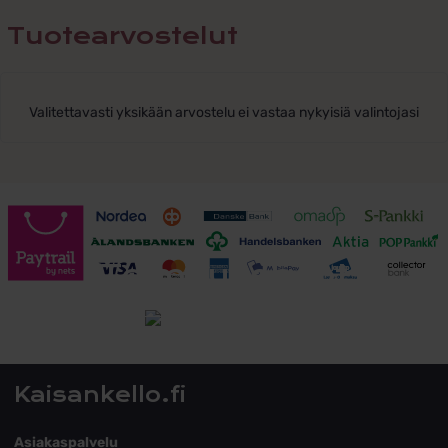
Tuotearvostelut
Valitettavasti yksikään arvostelu ei vastaa nykyisiä valintojasi
Toimitusehdot
Tutustu toimitusehtoihin
Kaisankello.fi
Asiakaspalvelu