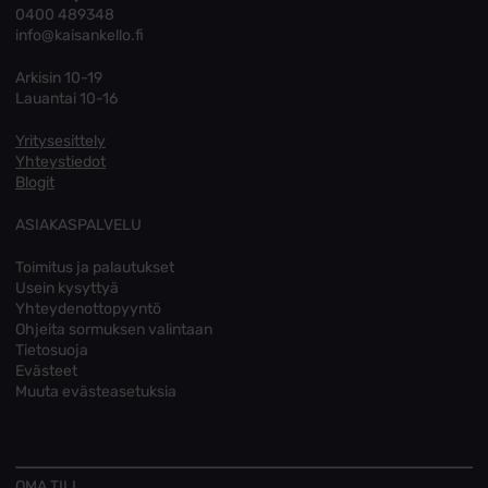
0400 489348
info@kaisankello.fi
Arkisin 10-19
Lauantai 10-16
Yritysesittely
Yhteystiedot
Blogit
ASIAKASPALVELU
Toimitus ja palautukset
Usein kysyttyä
Yhteydenottopyyntö
Ohjeita sormuksen valintaan
Tietosuoja
Evästeet
Muuta evästeasetuksia
OMA TILI