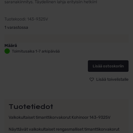
saranakiinnitys. Täydellinen lahja erityisiin hetkiin!
Tuotekoodi:
143-9325V
1 varastossa
Määrä
Valkokultaiset
Toimitusaika 1-7 arkipäivää
timanttikorvakorut
Kohinoor
Lisää ostoskoriin
143-
9325V
0,10ct
Lisää toivelistalle
W/SI
määrä
Tuotetiedot
Valkokultaiset timanttikorvakorut Kohinoor 143-9325V
Näyttävät valkokultaiset rengasmalliset timanttikorvakorut