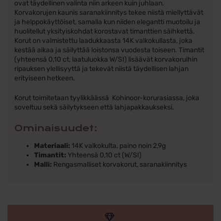
ovat täydellinen valinta niin arkeen kuin juhlaan.
Korvakorujen kaunis saranakiinnitys tekee niistä miellyttävät
ja helppokäyttöiset, samalla kun niiden elegantti muotoilu ja
huolitellut yksityiskohdat korostavat timanttien säihkettä.
Korut on valmistettu laadukkaasta 14K valkokullasta, joka
kestää aikaa ja säilyttää loistonsa vuodesta toiseen. Timantit
(yhteensä 0,10 ct, laatuluokka W/SI) lisäävät korvakoruihin
ripauksen ylellisyyttä ja tekevät niistä täydellisen lahjan
erityiseen hetkeen.
Korut toimitetaan tyylikkäässä Kohinoor-korurasiassa, joka
soveltuu sekä säilytykseen että lahjapakkaukseksi.
Ominaisuudet:
Materiaali:
14K valkokulta, paino noin 2,9g
Timantit:
Yhteensä 0,10 ct (W/SI)
Malli:
Rengasmalliset korvakorut, saranakiinnitys