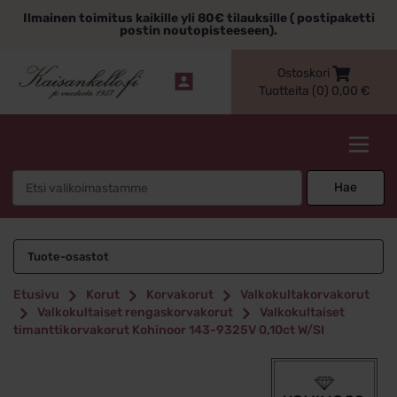
Siirry
Ilmainen toimitus kaikille yli 80€ tilauksille ( postipaketti
sisältöön
postin noutopisteeseen).
Ostoskori
Tuotteita (0)
0,00
€
Kaisankello.fi
Search
Hae
for:
Tuote-osastot
Etusivu
Korut
Korvakorut
Valkokultakorvakorut
Valkokultaiset rengaskorvakorut
Valkokultaiset
timanttikorvakorut Kohinoor 143-9325V 0,10ct W/SI