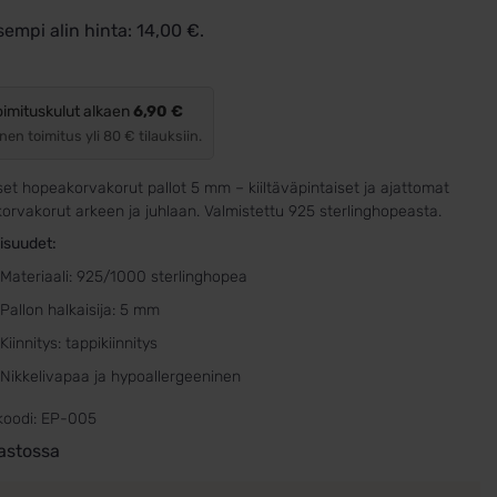
sempi alin hinta:
14,00
€
.
oimituskulut alkaen
6,90 €
nen toimitus yli 80 € tilauksiin.
set hopeakorvakorut pallot 5 mm – kiiltäväpintaiset ja ajattomat
orvakorut arkeen ja juhlaan. Valmistettu 925 sterlinghopeasta.
isuudet:
Materiaali: 925/1000 sterlinghopea
Pallon halkaisija: 5 mm
Kiinnitys: tappikiinnitys
Nikkelivapaa ja hypoallergeeninen
koodi:
EP-005
astossa