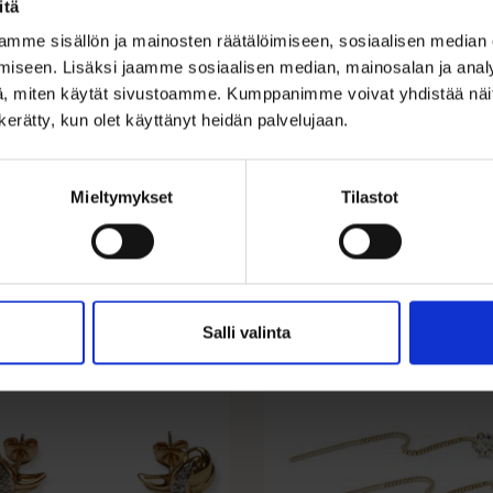
itä
Ohjeita sormuksen tai korun koon
mme sisällön ja mainosten räätälöimiseen, sosiaalisen median
iseen. Lisäksi jaamme sosiaalisen median, mainosalan ja analy
, miten käytät sivustoamme. Kumppanimme voivat yhdistää näitä t
n kerätty, kun olet käyttänyt heidän palvelujaan.
Mieltymykset
Tilastot
Salli valinta
LE 25%