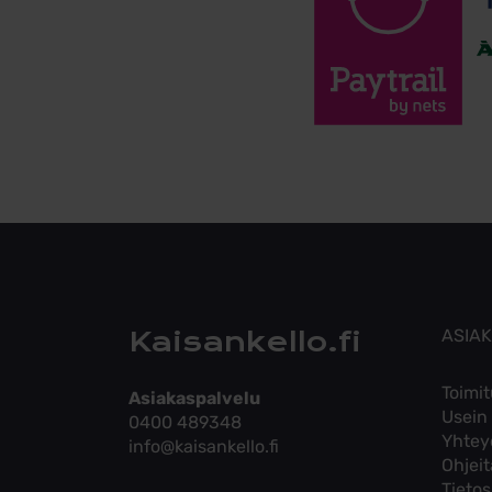
Kaisankello.fi
ASIA
Toimit
Asiakaspalvelu
Usein
0400 489348
Yhtey
info@kaisankello.fi
Ohjei
Tieto