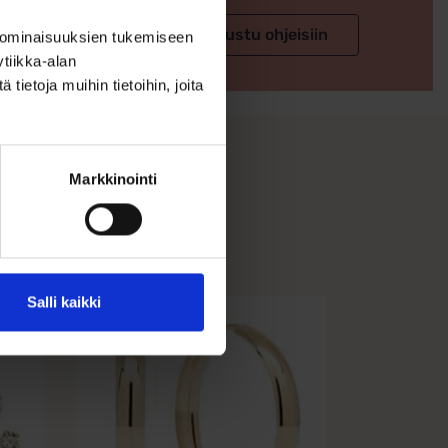
 valintaan
Tutustu ohjeisiin
 ominaisuuksien tukemiseen
tiikka-alan
ietoja muihin tietoihin, joita
Markkinointi
Salli kaikki