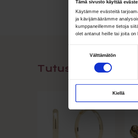
Tämä sivusto käyttää eväste
Käytämme evästeitä tarjoama
ja kävijämäärämme analysoim
kumppaneillemme tietoja siitä
olet antanut heille tai joita o
Suostumuksen
Välttämätön
valinta
Tutustu myös
Kiellä
A