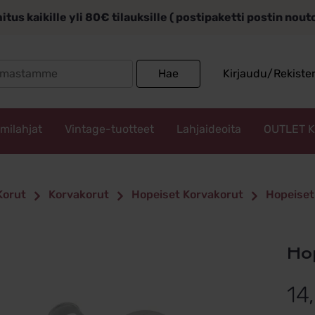
itus kaikille yli 80€ tilauksille ( postipaketti postin nou
Search
Hae
Kirjaudu/Rekiste
for:
mmilahjat
Vintage-tuotteet
Lahjaideoita
OUTLET 
Korut
Korvakorut
Hopeiset Korvakorut
Hopeiset
H
14