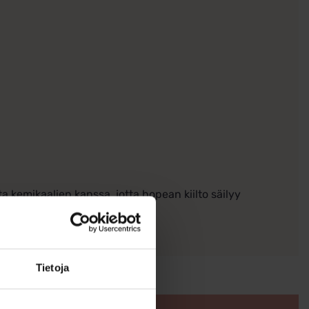
ta kemikaalien kanssa, jotta hopean kiilto säilyy
Tietoja