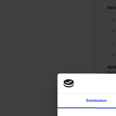
Omi
Hoi
Puhd
kaun
Suostumus