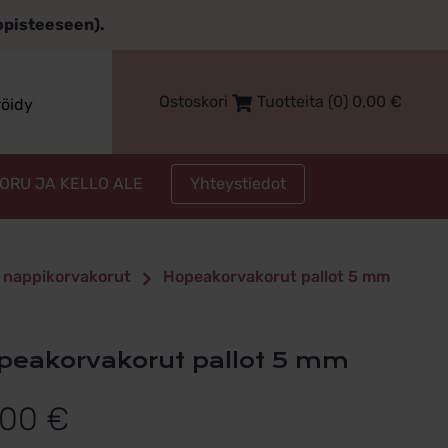
topisteeseen).
Ostoskori
Tuotteita (0)
0,00
€
röidy
Yhteystiedot
KORU JA KELLO ALE
 nappikorvakorut
Hopeakorvakorut pallot 5 mm
opeakorvakorut pallot 5 mm
,00
€