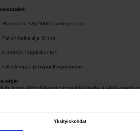
naisuudet:
Materiaali: 925/1000 sterlinghopea
Pallon halkaisija: 5 mm
Kiinnitys: tappikiinnitys
Nikkelivapaa ja hypoallergeeninen
to-ohje:
ista korut säännöllisesti pehmeällä liinalla ja vältä kosketus
iina pitkään.
Yksityiskohdat