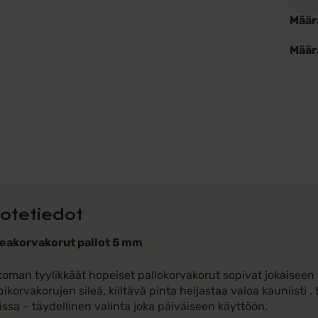
Määr
Määr
otetiedot
eakorvakorut pallot 5 mm
toman tyylikkäät hopeiset pallokorvakorut sopivat jokaiseen 
ikorvakorujen sileä, kiiltävä pinta heijastaa valoa kauniisti 
issa – täydellinen valinta joka päiväiseen käyttöön.