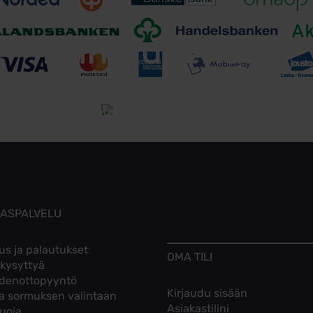
Toimitusehdot
Tutustu toimitusehtoihin
KASPALVELU
us ja palautukset
OMA TILI
 kysyttyä
denottopyyntö
Kirjaudu sisään
ta sormuksen valintaan
Asiakastilini
suoja