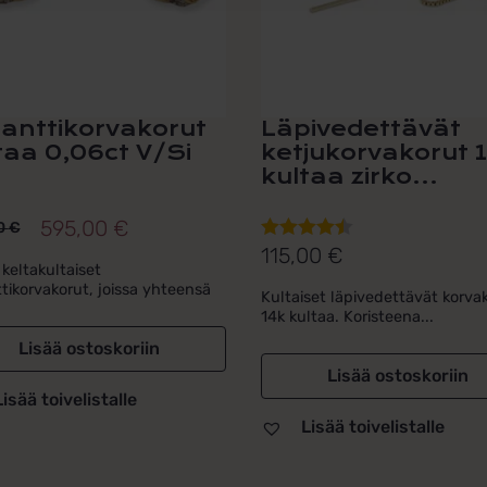
anttikorvakorut
Läpivedettävät
taa 0,06ct V/Si
ketjukorvakorut 
kultaa zirko...
595,00
€
0
€
peräinen
inen
115,00
€
Arvostelu
a
a
keltakultaiset
tuotteesta:
tikorvakorut, joissa yhteensä
Kultaiset läpivedettävät korva
4.50
/ 5
14k kultaa. Koristeena...
00 €.
00 €.
Lisää ostoskoriin
Lisää ostoskoriin
Lisää toivelistalle
Lisää toivelistalle