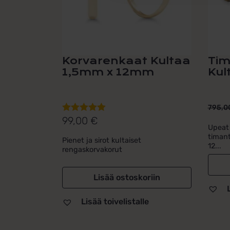
Korvarenkaat Kultaa
Tim
1,5mm x 12mm
Kul
795,0
Alku
Nyky
99,00
€
Arvostelu
hint
hint
Upeat 
tuotteesta:
timant
Pienet ja sirot kultaiset
oli:
on:
5.00
/ 5
12...
rengaskorvakorut
795,
595,
Lisää ostoskoriin
Lisää toivelistalle