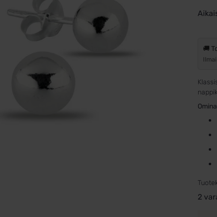
Aikai
🚚 T
Ilmai
Klassi
nappik
Omina
Tuote
2 var