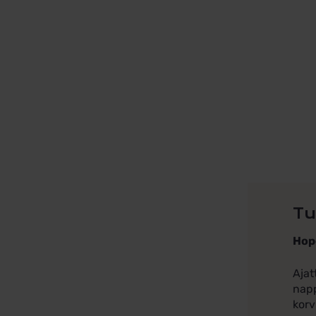
Tu
Hop
Ajat
napp
korv