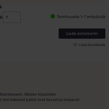
ä
Toimitusaika 1-7 arkipäivää
ä:
Hopeakorvakorut
pallot
5
Lisää ostoskoriin
mm
määrä
Lisää toivelistalle
tilanteeseen. Näiden klassisten
. 5 mm kokoiset pallot ovat kevyet ja mukavat