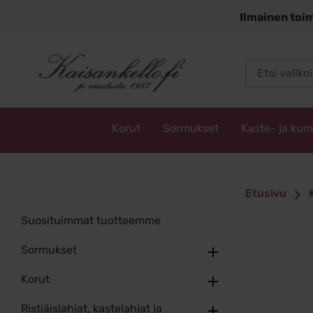
Siirry
Ilmainen toim
sisältöön
Korut
Sormukset
Kaste- ja ku
Kaisankello.fi
Etusivu
Suosituimmat tuotteemme
Sormukset
Korut
Ristiäislahjat, kastelahjat ja