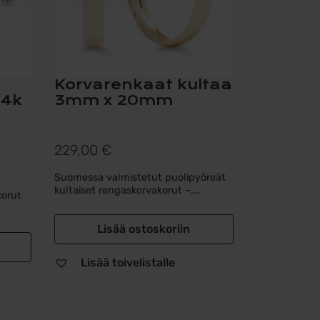
Korvarenkaat kultaa
14k
3mm x 20mm
229,00
€
Suomessa valmistetut puolipyöreät
kultaiset rengaskorvakorut –...
korut
Lisää ostoskoriin
Lisää toivelistalle