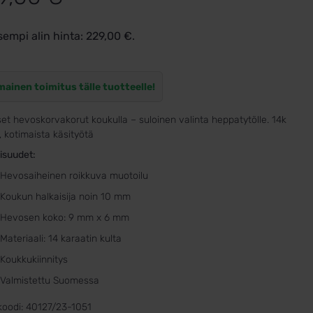
sempi alin hinta:
229,00
€
.
mainen toimitus tälle tuotteelle!
set hevoskorvakorut koukulla – suloinen valinta heppatytölle. 14k
, kotimaista käsityötä
isuudet:
Hevosaiheinen roikkuva muotoilu
Koukun halkaisija noin 10 mm
Hevosen koko: 9 mm x 6 mm
Materiaali: 14 karaatin kulta
Koukkukiinnitys
Valmistettu Suomessa
koodi:
40127/23-1051