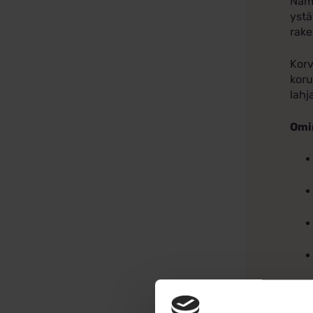
Nämä
ystä
rake
Korv
koru
lahj
Omi