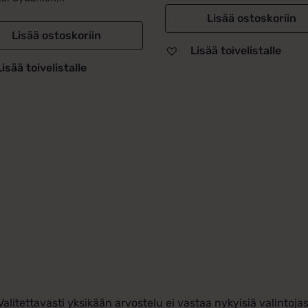
Lisää ostoskoriin
Lisää ostoskoriin
Lisää toivelistalle
Lisää toivelistalle
Valitettavasti yksikään arvostelu ei vastaa nykyisiä valintojas