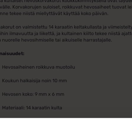
 kultaiset hevoskorvakorut koukkukiinnityksellä ovat täydell
välle. Korvakorujen suloiset, roikkuvat hevosaiheet tuovat lei
nne tekee niistä miellyttävät käyttää koko päivän.
akorut on valmistettu 14 karaatin kelta­kullasta ja viimeistel
ihin ilmavuutta ja liikettä, ja kultainen kiilto tekee niistä a
a nuorelle hevosihmiselle tai aikuiselle harrastajalle.
naisuudet:
Hevosaiheinen roikkuva muotoilu
Koukun halkaisija noin 10 mm
Hevosen koko: 9 mm x 6 mm
Materiaali: 14 karaatin kulta
Koukkukiinnitys