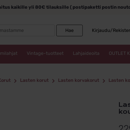
itus kaikille yli 80€ tilauksille ( postipaketti postin nou
Search
Hae
Kirjaudu/Rekiste
for:
mmilahjat
Vintage-tuotteet
Lahjaideoita
OUTLET 
Korut
Lasten korut
Lasten korvakorut
Lasten ko
Lasten korvakorut kultaa Hevoset
ko
22