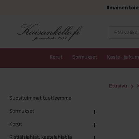
Siirry
Ilmainen toim
sisältöön
Korut
Sormukset
Kaste- ja ku
Kaisankello.fi
Etusivu
Suosituimmat tuotteemme
Sormukset
Korut
Ristiäislahjat, kastelahjat ja