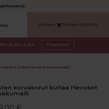
topisteeseen).
Ostoskori
Tuotteita (0)
0,00
€
röidy
Yhteystiedot
KORU JA KELLO ALE
rvakorut kultaa Hevoset koukkumalli
ukkumalli
9,00
€