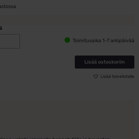
astossa
ä
Toimitusaika 1-7 arkipäivää
Lasten
korvakorut
kultaa
Lisää ostoskoriin
Hevoset
koukkumalli
Lisää toivelistalle
määrä