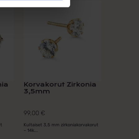
nia
Korvakorut Zirkonia
3,5mm
99,00
€
ät
Kultaiset 3,5 mm zirkoniakorvakorut
– 14k...