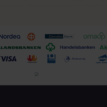
Toimitusehdot
Tutustu toimitusehtoihin