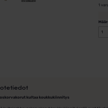
1 var
Määr
otetiedot
oskorvakorut kultaa koukkukiinnitys