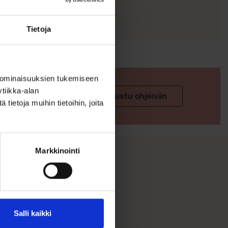
Tietoja
 ominaisuuksien tukemiseen
tiikka-alan
 valintaan
Tutustu ohjeisiin
ietoja muihin tietoihin, joita
Markkinointi
Salli kaikki