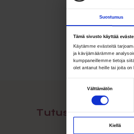
Suostumus
Tämä sivusto käyttää eväste
Käytämme evästeitä tarjoama
ja kävijämäärämme analysoim
kumppaneillemme tietoja siitä
olet antanut heille tai joita o
Suostumuksen
Välttämätön
valinta
Tutustu myös
Kiellä