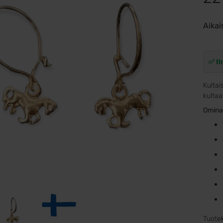
Aikai
✅ Il
Kultai
kultaa
Omina
Tuote