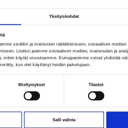
Valmistettu Suomessa
Yksityiskohdat
itä
mme sisällön ja mainosten räätälöimiseen, sosiaalisen median
iseen. Lisäksi jaamme sosiaalisen median, mainosalan ja analy
Ohjeita sormuksen tai korun koon
, miten käytät sivustoamme. Kumppanimme voivat yhdistää näitä t
n kerätty, kun olet käyttänyt heidän palvelujaan.
Mieltymykset
Tilastot
Salli valinta