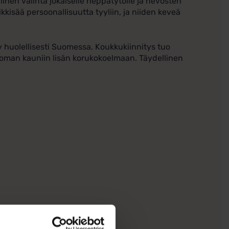
inen valinta jokaiselle heppatytölle ja hevosten
kkisää persoonallisuutta tyyliin, ja niiden keveä
ty huolellisesti Suomessa. Koukkukiinnitys tuo
jattoman kauniin lisän korukokoelmaan. Täydellinen