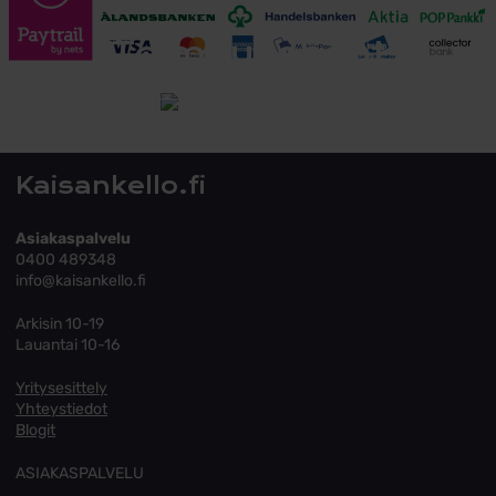
Toimitusehdot
Tutustu toimitusehtoihin
Kaisankello.fi
Asiakaspalvelu
0400 489348
info@kaisankello.fi
Arkisin 10-19
Lauantai 10-16
Yritysesittely
Yhteystiedot
Blogit
ASIAKASPALVELU