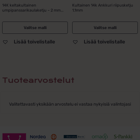
1
559,00 €
14K keltakultainen
Kultainen 14k Ankkuri riipusketju
umpipanssarikaulaketju – 2 mm...
1,1mm
695,00 €
-
-
655,00 €
2
Valitse malli
Valitse malli
146,00 €
Lisää toivelistalle
Lisää toivelistalle
Tuotearvostelut
Valitettavasti yksikään arvostelu ei vastaa nykyisiä valintojasi