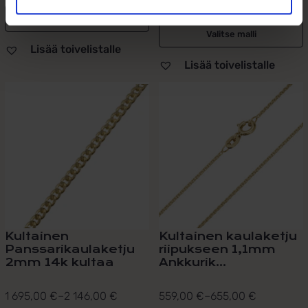
-
54,00 €
369,00 €
Valitse malli
Valitse malli
Lisää toivelistalle
Lisää toivelistalle
Tällä
Tällä
tuotteella
tuotteella
on
on
useampi
useampi
muunnelma.
muunnelma.
Voit
Voit
tehdä
tehdä
valinnat
valinnat
tuotteen
tuotteen
sivulla.
sivulla.
Kultainen
Kultainen kaulaketju
Panssarikaulaketju
riipukseen 1,1mm
2mm 14k kultaa
Ankkurik...
1 695,00
€
–
2 146,00
€
559,00
€
–
655,00
€
Hintaluokka:
Hintaluokka: