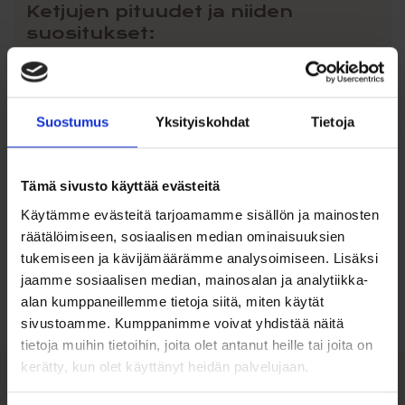
Ketjujen pituudet ja niiden
suositukset:
38 cm
– Sopii pienelle lapselle.
42 cm
– Sopii lapselle tai sirolle naiselle.
45 cm
– Sopii naiselle tai hoikalle miehelle.
50 cm
– Sopii miehelle.
Suostumus
Yksityiskohdat
Tietoja
Tämä sivusto käyttää evästeitä
Käytämme evästeitä tarjoamamme sisällön ja mainosten
räätälöimiseen, sosiaalisen median ominaisuuksien
Ohjeita sormuksen tai korun
koon valintaan
tukemiseen ja kävijämäärämme analysoimiseen. Lisäksi
jaamme sosiaalisen median, mainosalan ja analytiikka-
alan kumppaneillemme tietoja siitä, miten käytät
Tutustu ohjeisiin
sivustoamme. Kumppanimme voivat yhdistää näitä
tietoja muihin tietoihin, joita olet antanut heille tai joita on
kerätty, kun olet käyttänyt heidän palvelujaan.