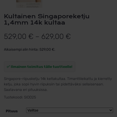
Kultainen Singaporeketju
1,4mm 14k kultaa
Hintaluokka:
529,00
€
–
629,00
€
529,00 €
Aikaisempi alin hinta:
529,00
€
.
-
629,00 €
✅ Ilmainen toimitus tälle tuotteelle!
Singapore-riipusketju 14k keltakultaa. Timanttileikattu ja kierretty
ketju, joka sopii hyvin riipuksiin tai pidettäväksi sellaisenaan.
Saatavana eri pituuksissa.
Tuotekoodi:
SIDD25
Pituus