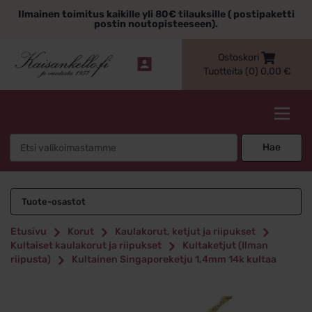
Siirry
Ilmainen toimitus kaikille yli 80€ tilauksille ( postipaketti
sisältöön
postin noutopisteeseen).
Ostoskori
Tuotteita (0)
0,00
€
Kaisankello.fi
Search
Hae
for:
Tuote-osastot
Etusivu
Korut
Kaulakorut, ketjut ja riipukset
Kultaiset kaulakorut ja riipukset
Kultaketjut (Ilman
riipusta)
Kultainen Singaporeketju 1,4mm 14k kultaa