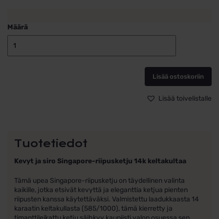
Määrä
Kultainen
Singaporeket
1,4mm
Lisää ostoskoriin
14k
kultaa
määrä
Lisää toivelistalle
Tuotetiedot
Kevyt ja siro Singapore-riipusketju 14k keltakultaa
Tämä upea Singapore-riipusketju on täydellinen valinta
kaikille, jotka etsivät kevyttä ja eleganttia ketjua pienten
riipusten kanssa käytettäväksi. Valmistettu laadukkaasta 14
karaatin keltakullasta (585/1000), tämä kierretty ja
timanttileikattu ketju säihkyy kauniisti valon osuessa sen