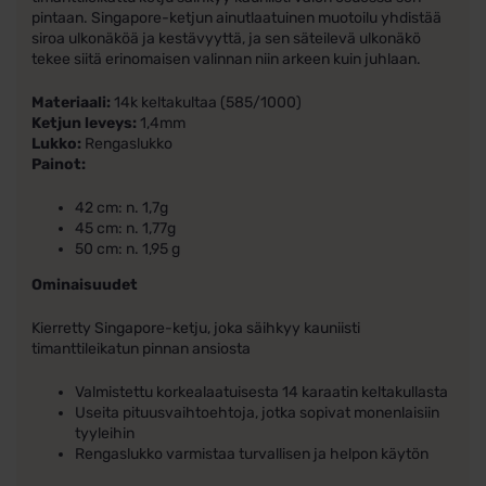
pintaan. Singapore-ketjun ainutlaatuinen muotoilu yhdistää
siroa ulkonäköä ja kestävyyttä, ja sen säteilevä ulkonäkö
tekee siitä erinomaisen valinnan niin arkeen kuin juhlaan.
Materiaali:
14k keltakultaa (585/1000)
Ketjun leveys:
1,4mm
Lukko:
Rengaslukko
Painot:
42 cm: n. 1,7g
45 cm: n. 1,77g
50 cm: n. 1,95 g
Ominaisuudet
Kierretty Singapore-ketju, joka säihkyy kauniisti
timanttileikatun pinnan ansiosta
Valmistettu korkealaatuisesta 14 karaatin keltakullasta
Useita pituusvaihtoehtoja, jotka sopivat monenlaisiin
tyyleihin
Rengaslukko varmistaa turvallisen ja helpon käytön