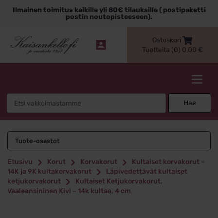
Siirry
Ilmainen toimitus kaikille yli 80€ tilauksille ( postipaketti
sisältöön
postin noutopisteeseen).
Ostoskori
Tuotteita (0)
0,00
€
Kaisankello.fi
Search
Hae
for:
Tuote-osastot
Etusivu
Korut
Korvakorut
Kultaiset korvakorut –
14K ja 9K kultakorvakorut
Läpivedettävät kultaiset
ketjukorvakorut
Kultaiset Ketjukorvakorut,
Vaaleansininen Kivi – 14k kultaa, 4 cm