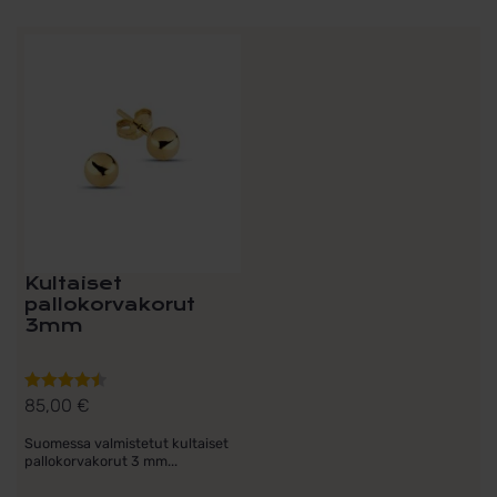
Kultaiset
pallokorvakorut
3mm
85,00
€
Arvostelu
tuotteesta:
Suomessa valmistetut kultaiset
4.50
/ 5
pallokorvakorut 3 mm...