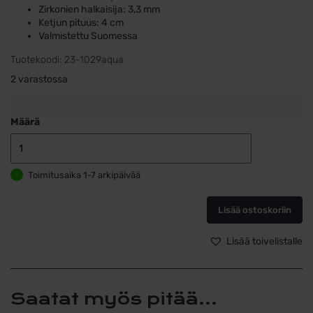
Zirkonien halkaisija: 3,3 mm
Ketjun pituus: 4 cm
Valmistettu Suomessa
Tuotekoodi:
23-1029aqua
2 varastossa
Määrä
Kultaiset
Ketjukorvakor
Toimitusaika 1-7 arkipäivää
Vaaleansinine
Kivi
–
Lisää ostoskoriin
14k
kultaa,
Lisää toivelistalle
4
cm
määrä
Saatat myös pitää...