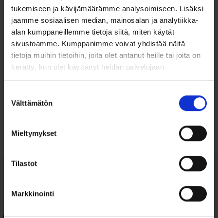
Vaaleansiniset synteettiset zirkonit
tukemiseen ja kävijämäärämme analysoimiseen. Lisäksi
Zirkonien halkaisija: 3,3 mm
jaamme sosiaalisen median, mainosalan ja analytiikka-
Ketjun pituus: 4 cm
Valmistettu Suomessa
alan kumppaneillemme tietoja siitä, miten käytät
sivustoamme. Kumppanimme voivat yhdistää näitä
tietoja muihin tietoihin, joita olet antanut heille tai joita on
kerätty, kun olet käyttänyt heidän palvelujaan.
Suostumuksen
Ohjeita sormuksen tai korun
Välttämätön
valinta
koon valintaan
Tutustu ohjeisiin
Mieltymykset
Tilastot
Tutustu myös
Markkinointi