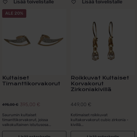
Lisää toivelistalle
Lisää toivelistalle
ALE 20%
Kultaiset
Roikkuvat Kultaiset
Timanttikorvakorut
Korvakorut
Zirkoniakivillä
395,00
€
449,00
€
495,00
€
Alkuperäinen
Nykyinen
hinta
hinta
Saurumin kultaiset
Kotimaiset roikkuvat
timanttikorvakorut, joissa
kultakorvakorut cubic zirkonia -
oli:
on:
valkokultainen istutusosa...
kivillä...
495,00 €.
395,00 €.
Lisää ostoskoriin
Lisää ostoskoriin