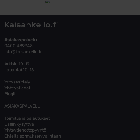
Tutustu toimitusehtoihin
Kaisankello.fi
Asiakaspalvelu
0400 489348
info@kaisankello.fi
Arkisin 10-19
Lauantai 10-16
Yritysesittely
Yhteystiedot
Blogit
ASIAKASPALVELU
Toimitus ja palautukset
Usein kysyttyä
Yhteydenottopyyntö
Ohjeita sormuksen valintaan