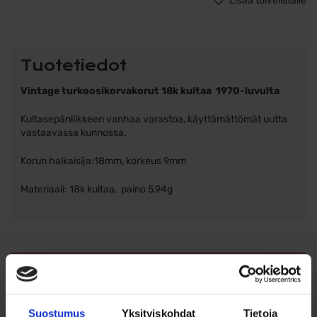
Lisää toivelistalle
Tuotetiedot
Vintage turkoosikorvakorut 18k kultaa 1970-luvulta
Kultasepänliikkeen vanhaa varastoa, käyttämättömät uutta
vastaavassa kunnossa.
Korun halkaisija:18mm, korkeus 9mm
Materiaali: 18k kultaa, paino 5,94g
Ohjeita sormuksen tai korun
koon valintaan
Suostumus
Yksityiskohdat
Tietoja