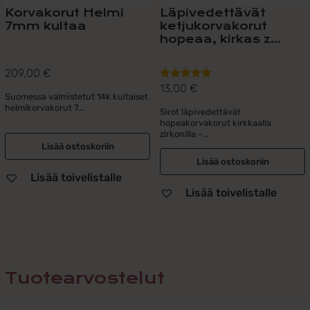
Korvakorut Helmi
Läpivedettävät
7mm kultaa
ketjukorvakorut
hopeaa, kirkas z...
209,00
€
13,00
€
Arvostelu
Suomessa valmistetut 14k kultaiset
tuotteesta:
helmikorvakorut 7...
Sirot läpivedettävät
5.00
/ 5
hopeakorvakorut kirkkaalla
zirkonilla –...
Lisää ostoskoriin
Lisää ostoskoriin
Lisää toivelistalle
Lisää toivelistalle
Tuotearvostelut