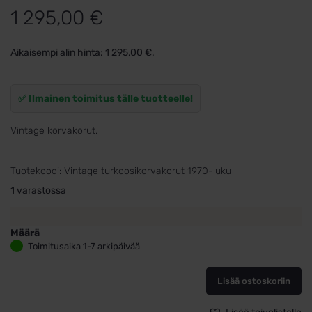
1 295,00
€
Aikaisempi alin hinta:
1 295,00
€
.
✅ Ilmainen toimitus tälle tuotteelle!
Vintage korvakorut.
Tuotekoodi:
Vintage turkoosikorvakorut 1970-luku
1 varastossa
Määrä
Kultaiset
Toimitusaika 1-7 arkipäivää
turkoosikorvakorut
vintage
Lisää ostoskoriin
1970-
luku
määrä