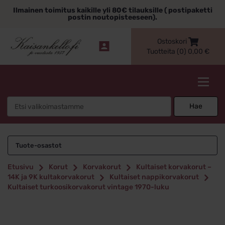
Siirry
Ilmainen toimitus kaikille yli 80€ tilauksille ( postipaketti
sisältöön
postin noutopisteeseen).
Ostoskori
Tuotteita (0)
0,00
€
Kaisankello.fi
Search
Hae
for:
Tuote-osastot
Etusivu
Korut
Korvakorut
Kultaiset korvakorut –
14K ja 9K kultakorvakorut
Kultaiset nappikorvakorut
Kultaiset turkoosikorvakorut vintage 1970-luku