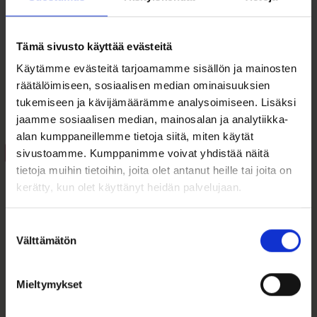
Tutustu ohjeisiin
Tämä sivusto käyttää evästeitä
Käytämme evästeitä tarjoamamme sisällön ja mainosten
räätälöimiseen, sosiaalisen median ominaisuuksien
tukemiseen ja kävijämäärämme analysoimiseen. Lisäksi
Tutustu myös
jaamme sosiaalisen median, mainosalan ja analytiikka-
alan kumppaneillemme tietoja siitä, miten käytät
ALE 20%
sivustoamme. Kumppanimme voivat yhdistää näitä
tietoja muihin tietoihin, joita olet antanut heille tai joita on
kerätty, kun olet käyttänyt heidän palvelujaan.
Suostumuksen
Välttämätön
valinta
Mieltymykset
Kultaiset
Korvakorut
Timanttikorvakorut
Zirkoniakorvakorut