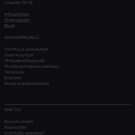
Lauantai 10-16
Yritysesittely
Yhteystiedot
Blogit
ASIAKASPALVELU
Toimitus ja palautukset
Usein kysyttyä
Yhteydenottopyyntö
Ohjeita sormuksen valintaan
Tietosuoja
Evästeet
Muuta evästeasetuksia
OMA TILI
Kirjaudu sisään
Asiakastilini
Unohtuiko salasana?