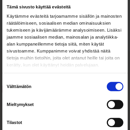
Tämä sivusto käyttää evästeitä
Ohjeita sormuksen tai korun
Käytämme evästeitä tarjoamamme sisällön ja mainosten
koon valintaan
räätälöimiseen, sosiaalisen median ominaisuuksien
tukemiseen ja kävijämäärämme analysoimiseen. Lisäksi
Tutustu ohjeisiin
jaamme sosiaalisen median, mainosalan ja analytiikka-
alan kumppaneillemme tietoja siitä, miten käytät
sivustoamme. Kumppanimme voivat yhdistää näitä
tietoja muihin tietoihin, joita olet antanut heille tai joita on
kerätty, kun olet käyttänyt heidän palvelujaan.
Tutustu myös
Suostumuksen
Välttämätön
valinta
ALE 30%
ALE 43%
Mieltymykset
Tilastot