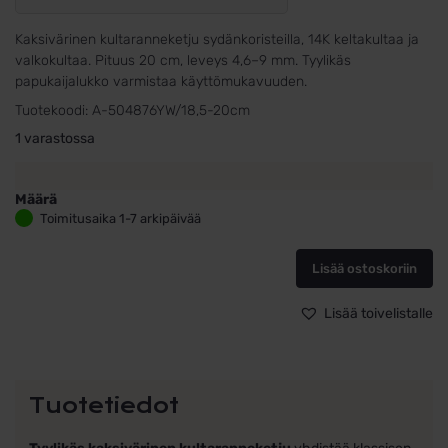
Kaksivärinen kultaranneketju sydänkoristeilla, 14K keltakultaa ja
valkokultaa. Pituus 20 cm, leveys 4,6–9 mm. Tyylikäs
papukaijalukko varmistaa käyttömukavuuden.
Tuotekoodi:
A-504876YW/18,5-20cm
1 varastossa
Määrä
Kultaranneketju
Toimitusaika 1-7 arkipäivää
kaksivärinen
sydämillä
Lisää ostoskoriin
määrä
Lisää toivelistalle
Tuotetiedot