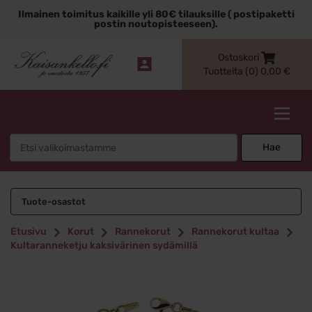
Siirry
Ilmainen toimitus kaikille yli 80€ tilauksille ( postipaketti
sisältöön
postin noutopisteeseen).
Ostoskori
Tuotteita (0)
0,00
€
Kaisankello.fi
Search
Hae
for:
Tuote-osastot
Etusivu
Korut
Rannekorut
Rannekorut kultaa
Kultaranneketju kaksivärinen sydämillä