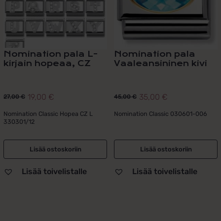
Nomination pala L-
Nomination pala
kirjain hopeaa, CZ
Vaaleansininen kivi
19,00
€
35,00
€
27,00
€
45,00
€
Alkuperäinen
Nykyinen
Alkuperäinen
Nykyinen
hinta
hinta
hinta
hinta
Nomination Classic Hopea CZ L
Nomination Classic 030601-006
330301/12
oli:
on:
oli:
on:
27,00 €.
19,00 €.
45,00 €.
35,00 €.
Lisää ostoskoriin
Lisää ostoskoriin
Lisää toivelistalle
Lisää toivelistalle