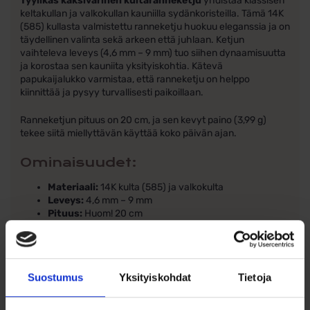
Tyylikäs kaksivärinen kultaranneketju
yhdistää klassisen
keltakullan ja valkokullan kauniilla sydänkoristeilla. Tämä 14K
(585) kullasta valmistettu ranneketju huokuu eleganssia ja on
täydellinen valinta sekä arkeen että juhlaan. Ketjun
vaihteleva leveys (4,6 mm – 9 mm) tuo siihen dynaamisuutta
ja korostaa sen kauniita yksityiskohtia. Kätevä
papukaijalukko varmistaa, että ranneketju on helppo
kiinnittää ja pysyy turvallisesti paikoillaan.
Ranneketjun pituus on 20 cm, ja sen kevyt paino (3,99 g)
tekee siitä miellyttävän käyttää koko päivän ajan.
Ominaisuudet:
Materiaali:
14K kulta (585) ja valkokulta
Leveys:
4,6 mm – 9 mm
Pituus:
Huom! 20 cm
Paino:
3,99 g
Lukko:
Papukaijalukko
Malli:
Kaksivärinen sydänranneketju
Suostumus
Yksityiskohdat
Tietoja