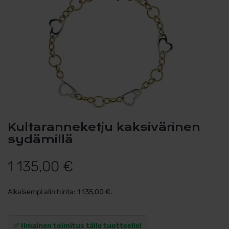
Kultaranneketju kaksivärinen
sydämillä
1 135,00
€
Aikaisempi alin hinta:
1 135,00
€
.
✅ Ilmainen toimitus tälle tuotteelle!