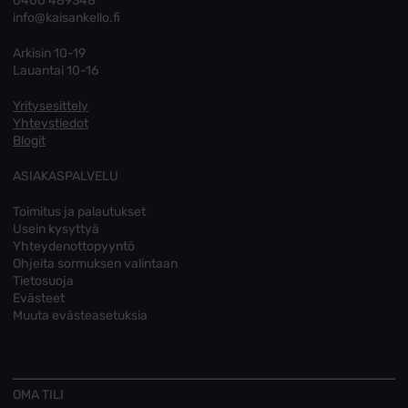
0400 489348
info@kaisankello.fi
Arkisin 10-19
Lauantai 10-16
Yritysesittely
Yhteystiedot
Blogit
ASIAKASPALVELU
Toimitus ja palautukset
Usein kysyttyä
Yhteydenottopyyntö
Ohjeita sormuksen valintaan
Tietosuoja
Evästeet
Muuta evästeasetuksia
OMA TILI