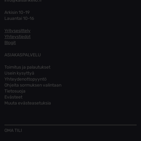
info@kaisankello.fi
Arkisin 10-19
Lauantai 10-16
Yritysesittely
Yhteystiedot
Blogit
ASIAKASPALVELU
Toimitus ja palautukset
Usein kysyttyä
Yhteydenottopyyntö
Ohjeita sormuksen valintaan
Tietosuoja
Evästeet
Muuta evästeasetuksia
OMA TILI