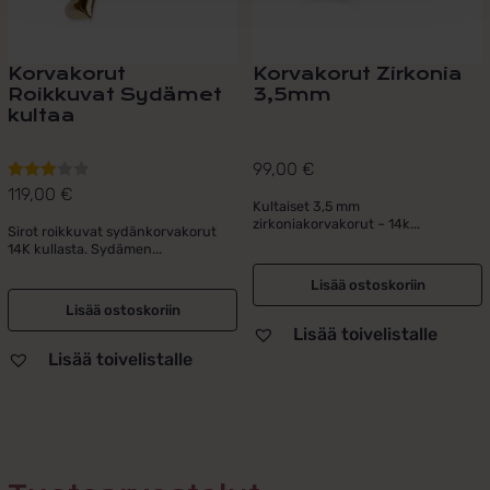
Korvakorut
Korvakorut Zirkonia
Roikkuvat Sydämet
3,5mm
kultaa
99,00
€
119,00
€
Arvostelu
Kultaiset 3,5 mm
tuotteesta:
zirkoniakorvakorut – 14k...
Sirot roikkuvat sydänkorvakorut
3.00
/ 5
14K kullasta. Sydämen...
Lisää ostoskoriin
Lisää ostoskoriin
Lisää toivelistalle
Lisää toivelistalle