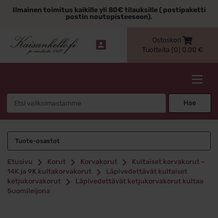
Siirry
Ilmainen toimitus kaikille yli 80€ tilauksille ( postipaketti
sisältöön
postin noutopisteeseen).
Ostoskori
Tuotteita (0)
0,00
€
Kaisankello.fi
Search
Hae
for:
Tuote-osastot
Etusivu
Korut
Korvakorut
Kultaiset korvakorut –
14K ja 9K kultakorvakorut
Läpivedettävät kultaiset
ketjukorvakorut
Läpivedettävät ketjukorvakorut kultaa
Suomileijona