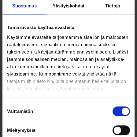
koon valintaan
Suostumus
Yksityiskohdat
Tietoja
Tutustu ohjeisiin
Tämä sivusto käyttää evästeitä
Käytämme evästeitä tarjoamamme sisällön ja mainosten
räätälöimiseen, sosiaalisen median ominaisuuksien
tukemiseen ja kävijämäärämme analysoimiseen. Lisäksi
Tutustu myös
jaamme sosiaalisen median, mainosalan ja analytiikka-
alan kumppaneillemme tietoja siitä, miten käytät
sivustoamme. Kumppanimme voivat yhdistää näitä
tietoja muihin tietoihin, joita olet antanut heille tai joita on
kerätty, kun olet käyttänyt heidän palvelujaan.
Suostumuksen
Välttämätön
valinta
Mieltymykset