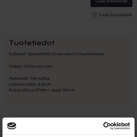
määrä
Lisää ostoskoriin
Lisää toivelistalle
Tuotetiedot
Kultaiset läpivedettävät korvakorut Suomileijona
Helppo laittaa korvaan.
Materiaali: 14k kultaa
Leijonan koko: 6,6mm
Ketjun pituus 27mm + tappi 10mm.
Ohjeita sormuksen tai korun