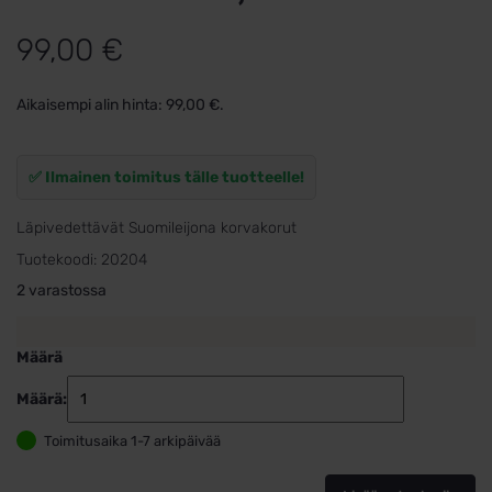
99,00
€
Aikaisempi alin hinta:
99,00
€
.
✅ Ilmainen toimitus tälle tuotteelle!
Läpivedettävät Suomileijona korvakorut
Tuotekoodi:
20204
2 varastossa
Määrä
Määrä:
Läpivedettä
ketjukorvak
Toimitusaika 1-7 arkipäivää
kultaa
Suomileijon