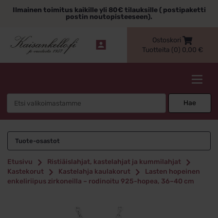
Siirry
Ilmainen toimitus kaikille yli 80€ tilauksille ( postipaketti
sisältöön
postin noutopisteeseen).
Ostoskori
Tuotteita (0)
0,00
€
Kaisankello.fi
Search
Hae
for:
Tuote-osastot
Etusivu
Ristiäislahjat, kastelahjat ja kummilahjat
Kastekorut
Kastelahja kaulakorut
Lasten hopeinen
enkeliriipus zirkoneilla – rodinoitu 925-hopea, 36–40 cm