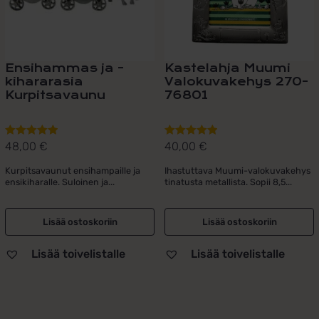
Ensihammas ja -
Kastelahja Muumi
kihararasia
Valokuvakehys 270-
Kurpitsavaunu
76801
48,00
€
40,00
€
Arvostelu
Arvostelu
tuotteesta:
tuotteesta:
Kurpitsavaunut ensihampaille ja
Ihastuttava Muumi-valokuvakehys
5.00
/ 5
5.00
/ 5
ensikiharalle. Suloinen ja...
tinatusta metallista. Sopii 8,5...
Lisää ostoskoriin
Lisää ostoskoriin
Lisää toivelistalle
Lisää toivelistalle