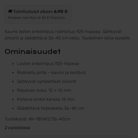
🚚 Toimituskulut alkaen
6,90 €
Ilmainen toimitus yli 80 € tilauksiin.
Kaunis lasten enkeliriipus rodinoitua 925-hopeaa. Säihkyvät
zirkonit ja säädettävä 36–40 cm ketju. Täydellinen lahja lapselle.
Ominaisuudet
Lasten enkeliriipus 925-hopeaa
Rodinoitu pinta – kaunis ja kestävä
Säihkyvät synteettiset zirkonit
Riipuksen koko: 10 × 10 mm
Korkeus lenkin kanssa 16 mm
Säädettävä hopeaketju 36–40 cm
Tuotekoodi:
AN-18041Z/36-40cm
2 varastossa