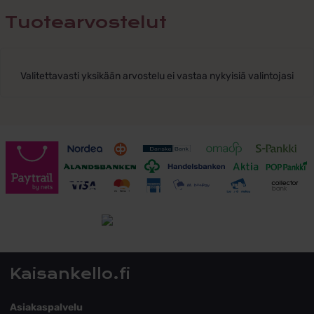
Tuotearvostelut
Valitettavasti yksikään arvostelu ei vastaa nykyisiä valintojasi
Toimitusehdot
Tutustu toimitusehtoihin
Kaisankello.fi
Asiakaspalvelu