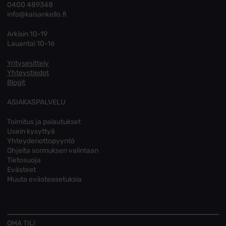
0400 489348
info@kaisankello.fi
Arkisin 10-19
Lauantai 10-16
Yritysesittely
Yhteystiedot
Blogit
ASIAKASPALVELU
Toimitus ja palautukset
Usein kysyttyä
Yhteydenottopyyntö
Ohjeita sormuksen valintaan
Tietosuoja
Evästeet
Muuta evästeasetuksia
OMA TILI