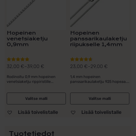
tehdä
tehdä
valinnat
valinnat
tuotteen
tuotteen
sivulla.
sivulla.
Hopeinen
Hopeinen
venetsiaketju
panssarikaulaketju
0,9mm
riipukselle 1,4mm
32,00
€
–
39,00
€
23,00
€
–
29,00
€
Arvostelu
Arvostelu
Hintaluokka:
Hintaluokka:
tuotteesta:
tuotteesta:
32,00 €
23,00 €
Rodinoitu 0,9 mm hopeinen
1,4 mm hopeinen
5.00
/ 5
4.71
/ 5
venetsiaketju rippiristille...
panssarikaulaketju 925 hopeaa....
-
-
39,00 €
29,00 €
Valitse malli
Valitse malli
Lisää toivelistalle
Lisää toivelistalle
Tuotetiedot