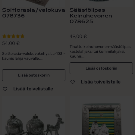
Soittorasia/valokuvakehys
Säästölipas
078736
Keinuhevonen
078625
49,00
€
54,00
€
Arvostelu
Tinattu keinuhevonen-säästölipas
tuotteesta:
kastelahjaksi tai kummilahjaksi.
Soittorasia-valokuvakehys LL-103 –
5.00
/ 5
Kaunis...
kaunis lahja vauvalle....
Lisää ostoskoriin
Lisää ostoskoriin
Lisää toivelistalle
Lisää toivelistalle