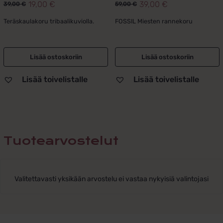
19,00
€
39,00
€
39,00
€
59,00
€
Alkuperäinen
Nykyinen
Alkuperäinen
Nykyinen
hinta
hinta
hinta
hinta
Teräskaulakoru tribaalikuviolla.
FOSSIL Miesten rannekoru
oli:
on:
oli:
on:
39,00 €.
19,00 €.
59,00 €.
39,00 €.
Lisää ostoskoriin
Lisää ostoskoriin
Lisää toivelistalle
Lisää toivelistalle
Tuotearvostelut
Valitettavasti yksikään arvostelu ei vastaa nykyisiä valintojasi