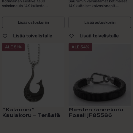
Kotimainen Festive 7380
Saurumin valmistamat kotimaiset
solmioneula 14K kullasta....
14K kultaiset kalvosinnapit....
Lisää ostoskoriin
Lisää ostoskoriin
Lisää toivelistalle
Lisää toivelistalle
ALE 51%
ALE 34%
”Kalaonni”
Miesten rannekoru
Kaulakoru – Terästä
Fossil JF85586