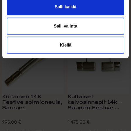
Salli kaikki
Tutustu myös
Salli valinta
Kiellä
Kultainen 14K
Kultaiset
Festive solmioneula,
kalvosinnapit 14k –
Saurum
Saurum Festive ...
995,00
€
1 475,00
€