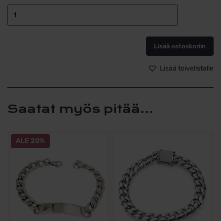
Miesten
panssariteräs
8mm
Lisää ostoskoriin
Bosie
määrä
Lisää toivelistalle
Saatat myös pitää...
Tällä
ALE 20%
tuotteella
on
useampi
muunnelma.
Voit
tehdä
valinnat
tuotteen