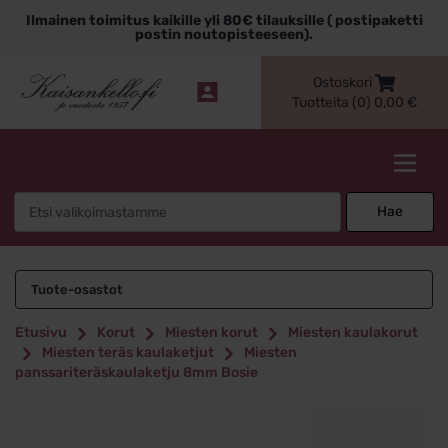
Siirry
Ilmainen toimitus kaikille yli 80€ tilauksille ( postipaketti
sisältöön
postin noutopisteeseen).
Ostoskori
Tuotteita (0)
0,00
€
Kaisankello.fi
Search
Hae
for:
Tuote-osastot
Etusivu
Korut
Miesten korut
Miesten kaulakorut
Miesten teräs kaulaketjut
Miesten
panssariteräskaulaketju 8mm Bosie