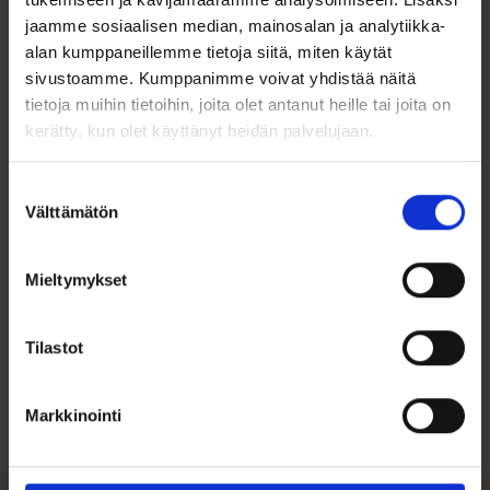
vahva kotelolukko ja lukon molemmilla puolilla varalukot.
jaamme sosiaalisen median, mainosalan ja analytiikka-
alan kumppaneillemme tietoja siitä, miten käytät
Leveys: 8mm
sivustoamme. Kumppanimme voivat yhdistää näitä
tietoja muihin tietoihin, joita olet antanut heille tai joita on
kerätty, kun olet käyttänyt heidän palvelujaan.
Materiaali: teräs
Tuotemerkki : Bosie
Suostumuksen
Välttämätön
valinta
Mieltymykset
Ohjeita sormuksen tai korun
Tilastot
koon valintaan
Markkinointi
Tutustu ohjeisiin