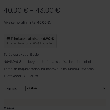
Hintaluokka:
40,00
€
–
43,00
€
40,00 €
Aikaisempi alin hinta:
40,00
€
.
-
43,00 €
🚚 Toimituskulut alkaen
6,90 €
Ilmainen toimitus yli 80 € tilauksiin.
Teräskaulaketju Bosie
Näyttävä 8mm levyinen teräspanssarikaulaketju miehelle
Teräs on ketjumateriaalina kestävä, eikä tummu käytössä
Tuotekoodi:
C-SBN-8ST
Pituus
Määrä