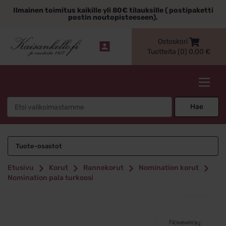
Siirry
Ilmainen toimitus kaikille yli 80€ tilauksille ( postipaketti
sisältöön
postin noutopisteeseen).
Ostoskori
Tuotteita (0)
0,00
€
Kaisankello.fi
Search
Hae
for:
Tuote-osastot
Etusivu
Korut
Rannekorut
Nomination korut
Nomination pala turkoosi