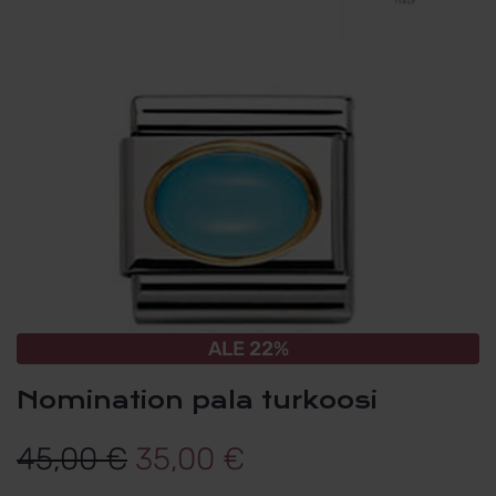
ALE 22%
Nomination pala turkoosi
Alkuperäinen
Nykyinen
45,00
€
35,00
€