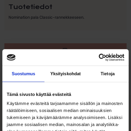
Tuotetiedot
Nomination pala Classic-rannekkeeseen.
Ohjeita sormuksen tai korun
koon valintaan
Suostumus
Yksityiskohdat
Tietoja
Tutustu ohjeisiin
Tämä sivusto käyttää evästeitä
Käytämme evästeitä tarjoamamme sisällön ja mainosten
räätälöimiseen, sosiaalisen median ominaisuuksien
Tutustu myös
tukemiseen ja kävijämäärämme analysoimiseen. Lisäksi
jaamme sosiaalisen median, mainosalan ja analytiikka-