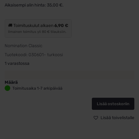
hinta
hinta
Aikaisempi alin hinta:
35,00
€
.
oli:
on:
45,00 €.
35,00 €.
🚚 Toimituskulut alkaen
6,90 €
Ilmainen toimitus yli 80 € tilauksiin.
Nomination Classic
Tuotekoodi:
030601- turkoosi
1 varastossa
Määrä
Nomination
Toimitusaika 1-7 arkipäivää
pala
turkoosi
Lisää ostoskoriin
määrä
Lisää toivelistalle