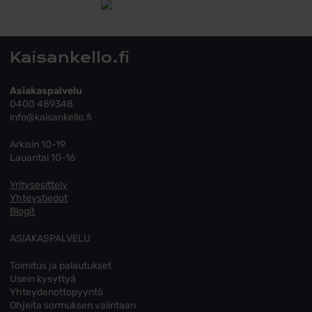
Tutustu toimitusehtoihin
Kaisankello.fi
Asiakaspalvelu
0400 489348
info@kaisankello.fi
Arkisin 10-19
Lauantai 10-16
Yritysesittely
Yhteystiedot
Blogit
ASIAKASPALVELU
Toimitus ja palautukset
Usein kysyttyä
Yhteydenottopyyntö
Ohjeita sormuksen valintaan