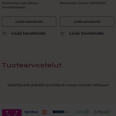
hinta
hinta
hinta
hinta
Nomination pala Classic-
Nomination Classic 030210/07
rannekkeeseen.
oli:
on:
oli:
on:
30,00 €.
25,00 €.
35,00 €.
25,00 €.
Lisää ostoskoriin
Lisää ostoskoriin
Lisää toivelistalle
Lisää toivelistalle
Tuotearvostelut
Valitettavasti yksikään arvostelu ei vastaa nykyisiä valintojasi