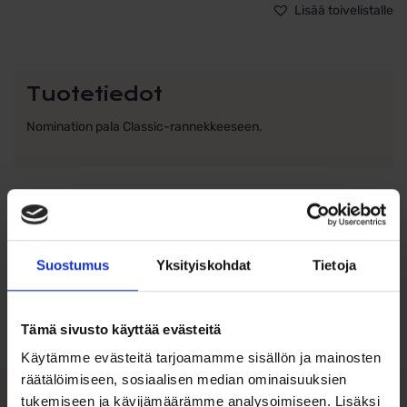
Lisää toivelistalle
Tuotetiedot
Nomination pala Classic-rannekkeeseen.
Ohjeita sormuksen tai korun
Suostumus
Yksityiskohdat
Tietoja
koon valintaan
Tutustu ohjeisiin
Tämä sivusto käyttää evästeitä
Käytämme evästeitä tarjoamamme sisällön ja mainosten
räätälöimiseen, sosiaalisen median ominaisuuksien
tukemiseen ja kävijämäärämme analysoimiseen. Lisäksi