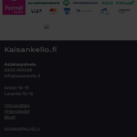
Toimitusehdot
Tutustu toimitusehtoihin
Kaisankello.fi
Asiakaspalvelu
0400 489348
info@kaisankello.fi
Arkisin 10-19
Lauantai 10-16
Yritysesittely
Yhteystiedot
Blogit
ASIAKASPALVELU