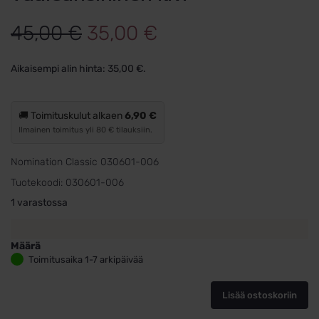
Alkuperäinen
Nykyinen
45,00
€
35,00
€
hinta
hinta
Aikaisempi alin hinta:
35,00
€
.
oli:
on:
45,00 €.
35,00 €.
🚚 Toimituskulut alkaen
6,90 €
Ilmainen toimitus yli 80 € tilauksiin.
Nomination Classic 030601-006
Tuotekoodi:
030601-006
1 varastossa
Määrä
Nomination
Toimitusaika 1-7 arkipäivää
pala
Vaaleansininen
Lisää ostoskoriin
kivi
määrä