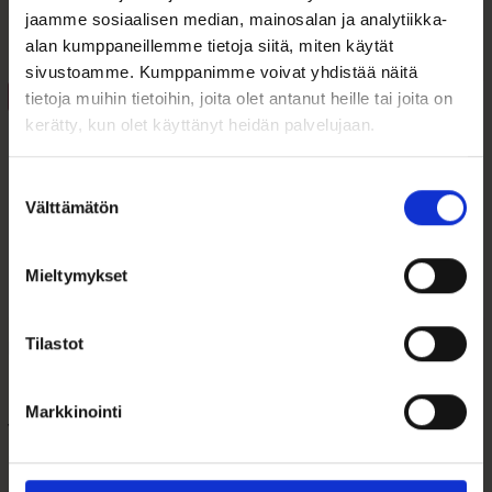
jaamme sosiaalisen median, mainosalan ja analytiikka-
Tutustu myös
alan kumppaneillemme tietoja siitä, miten käytät
sivustoamme. Kumppanimme voivat yhdistää näitä
ALE 22%
ALE 47%
tietoja muihin tietoihin, joita olet antanut heille tai joita on
kerätty, kun olet käyttänyt heidän palvelujaan.
Suostumuksen
Välttämätön
valinta
Mieltymykset
Nomination pala
Nomination pala
Tilastot
kirkas kivi
Pyramidi
Markkinointi
35,00
€
34,00
€
45,00
€
64,00
€
Alkuperäinen
Nykyinen
Alkuperäinen
Nykyinen
hinta
hinta
hinta
hinta
Nomination Classic 030601-006
Nomination pala Classic-
rannekkeeseen.
oli:
on:
oli:
on: