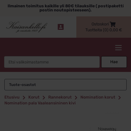
Siirry
Ilmainen toimitus kaikille yli 80€ tilauksille ( postipaketti
sisältöön
postin noutopisteeseen).
Ostoskori
Tuotteita (0)
0,00
€
Kaisankello.fi
Search
Hae
for:
Tuote-osastot
Etusivu
Korut
Rannekorut
Nomination korut
Nomination pala Vaaleansininen kivi