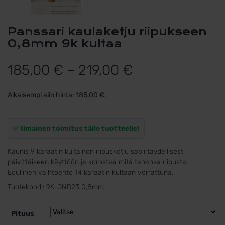
Panssari kaulaketju riipukseen
0,8mm 9k kultaa
Hintaluokka:
185,00
€
–
219,00
€
185,00 €
Aikaisempi alin hinta:
185,00
€
.
-
219,00 €
✅ Ilmainen toimitus tälle tuotteelle!
Kaunis 9 karaatin kultainen riipusketju sopii täydellisesti
päivittäiseen käyttöön ja korostaa mitä tahansa riipusta.
Edullinen vaihtoehto 14 karaatin kultaan verrattuna.
Tuotekoodi:
9K-GND23 0,8mm
Pituus