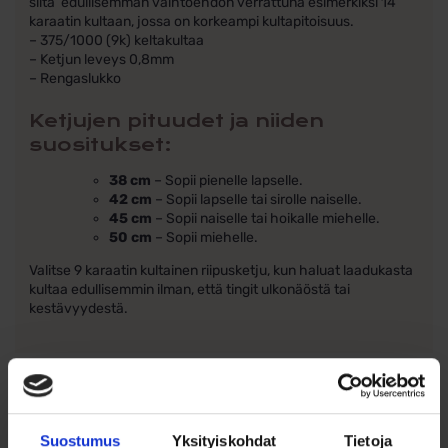
siitä edullisemman vaihtoehdon verrattuna esimerkiksi 14
karaatin kultaan, jossa on korkeampi kultapitoisuus.
– 375/1000 (9k) keltakultaa
– Ketjun leveys 0,8mm
– Rengaslukko
Ketjujen pituudet ja niiden
suositukset:
38 cm
– Sopii pienelle lapselle.
42 cm
– Sopii lapselle tai sirolle naiselle.
45 cm
– Sopii naiselle tai hoikalle miehelle.
50 cm
– Sopii miehelle.
Valitse 9 karaatin kultainen riipusketju, kun haluat laadukasta
kultaa edullisemmin ilman, että tingit ulkonäöstä tai
kestävyydestä.
Suostumus
Yksityiskohdat
Tietoja