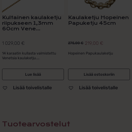
Kultainen kaulaketju
Kaulaketju Hopeinen
riipukseen 1,3mm
Papuketju 45cm
60cm Vene...
1 029,00
€
219,00
€
275,00
€
Alkuperäinen
Nykyinen
hinta
hinta
14 karaatin kullasta valmistettu
Hopeinen Papukaulaketju
Venetsia kaulaketju....
oli:
on:
275,00 €.
219,00 €.
Lue lisää
Lisää ostoskoriin
Lisää toivelistalle
Lisää toivelistalle
Tuotearvostelut