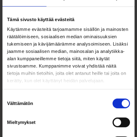
Ohjeita sormuksen tai korun
koon valintaan
Tämä sivusto käyttää evästeitä
Tutustu ohjeisiin
Käytämme evästeitä tarjoamamme sisällön ja mainosten
räätälöimiseen, sosiaalisen median ominaisuuksien
tukemiseen ja kävijämäärämme analysoimiseen. Lisäksi
jaamme sosiaalisen median, mainosalan ja analytiikka-
Tutustu myös
alan kumppaneillemme tietoja siitä, miten käytät
sivustoamme. Kumppanimme voivat yhdistää näitä
tietoja muihin tietoihin, joita olet antanut heille tai joita on
Tällä
Tällä
kerätty, kun olet käyttänyt heidän palvelujaan.
tuotteella
tuotteella
on
on
useampi
useampi
Suostumuksen
muunnelma.
muunnelma.
Välttämätön
valinta
Voit
Voit
tehdä
tehdä
valinnat
valinnat
Mieltymykset
tuotteen
tuotteen
sivulla.
sivulla.