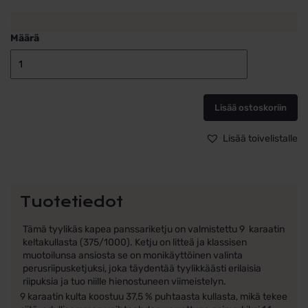
Määrä
Panssari
kaulaketju
riipukseen
Lisää ostoskoriin
0,8mm
9k
kultaa
Lisää toivelistalle
määrä
Tuotetiedot
Tämä tyylikäs kapea panssariketju on valmistettu 9 karaatin
keltakullasta (375/1000). Ketju on litteä ja klassisen
muotoilunsa ansiosta se on monikäyttöinen valinta
perusriipusketjuksi, joka täydentää tyylikkäästi erilaisia
riipuksia ja tuo niille hienostuneen viimeistelyn.
9 karaatin kulta koostuu 37,5 % puhtaasta kullasta, mikä tekee