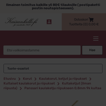
Siirry
Ilmainen toimitus kaikille yli 80€ tilauksille ( postipaketti
sisältöön
postin noutopisteeseen).
Ostoskori
Tuotteita (0)
0,00
€
Kaisankello.fi
Search
Hae
for:
Tuote-osastot
Etusivu
Korut
Kaulakorut, ketjut ja riipukset
Kultaiset kaulakorut ja riipukset
Kultaketjut (Ilman
riipusta)
Panssari kaulaketju riipukseen 0,8mm 9k kultaa