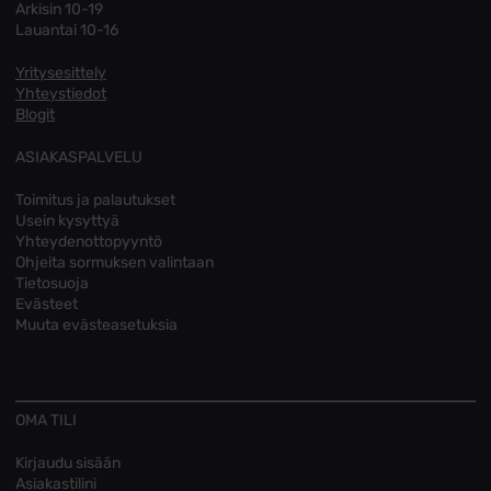
Arkisin 10-19
Lauantai 10-16
Yritysesittely
Yhteystiedot
Blogit
ASIAKASPALVELU
Toimitus ja palautukset
Usein kysyttyä
Yhteydenottopyyntö
Ohjeita sormuksen valintaan
Tietosuoja
Evästeet
Muuta evästeasetuksia
OMA TILI
Kirjaudu sisään
Asiakastilini