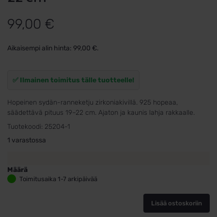
99,00
€
Aikaisempi alin hinta:
99,00
€
.
✅ Ilmainen toimitus tälle tuotteelle!
Hopeinen sydän-ranneketju zirkoniakivillä. 925 hopeaa,
säädettävä pituus 19–22 cm. Ajaton ja kaunis lahja rakkaalle.
Tuotekoodi:
25204-1
1 varastossa
Määrä
Hopeinen
Toimitusaika 1-7 arkipäivää
Sydän-
ranneketju
Lisää ostoskoriin
zirkoniakivillä
–