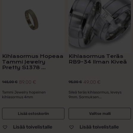
on
useampi
muunnelma.
Voit
tehdä
valinnat
tuotteen
sivulla.
Kihlasormus Hopeaa
Kihlasormus Teräs
Tammi Jewelry
RB9-34 Ilman Kiveä
Pretty S1378 ...
89,00
€
49,00
€
145,00
€
95,00
€
Alkuperäinen
Nykyinen
Alkuperäinen
Nykyinen
hinta
hinta
hinta
hinta
Tammi Jewelry hopeinen
Sileä teräs kihlasormus, leveys
kihlasormus 4mm
9mm. Sormuksen...
oli:
on:
oli:
on:
145,00 €.
89,00 €.
95,00 €.
49,00 €.
Lisää ostoskoriin
Valitse malli
Lisää toivelistalle
Lisää toivelistalle