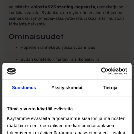
Valmistettu
aidosta 925 sterling-hopeasta
, ranneketju on
laadukas valinta. Sydänkoru on myös erinomainen lahjaidea
esimerkiksi syntymäpäiväksi, ystävälle, rakkaalle tai muistoksi
tärkeästä hetkestä.
Ominaisuudet
Hopeinen ranneketju, jossa sydänriipus
Sydän koristeltu kimaltavilla zirkoniakivillä
Symboloi rakkautta ja läheisyyttä
Hieno ja ajaton muotoilu
Suostumus
Yksityiskohdat
Tietoja
Materiaali: 925 sterling-hopea
Ketjun pituus: säädettävissä 19–22 cm
Tämä sivusto käyttää evästeitä
Käytämme evästeitä tarjoamamme sisällön ja mainosten
Sydämen koko: 19 x 16 mm
räätälöimiseen, sosiaalisen median ominaisuuksien
tukemiseen ja kävijämäärämme analysoimiseen. Lisäksi