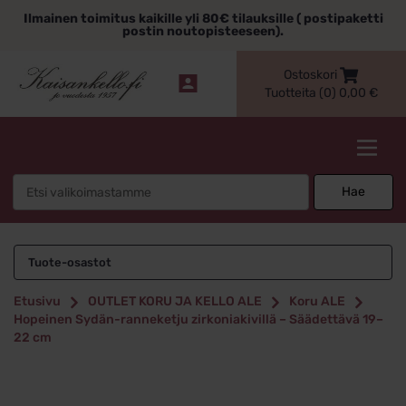
Siirry
Ilmainen toimitus kaikille yli 80€ tilauksille ( postipaketti
sisältöön
postin noutopisteeseen).
Ostoskori
Tuotteita (0)
0,00
€
Kaisankello.fi
Search
Hae
for:
Tuote-osastot
Etusivu
OUTLET KORU JA KELLO ALE
Koru ALE
Hopeinen Sydän-ranneketju zirkoniakivillä – Säädettävä 19–
22 cm