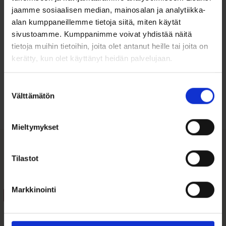
jaamme sosiaalisen median, mainosalan ja analytiikka-
alan kumppaneillemme tietoja siitä, miten käytät
sivustoamme. Kumppanimme voivat yhdistää näitä
tietoja muihin tietoihin, joita olet antanut heille tai joita on
kerätty, kun olet käyttänyt heidän palvelujaan.
Ohjeita sormuksen tai korun
koon valintaan
Suostumuksen
Välttämätön
valinta
Tutustu ohjeisiin
Mieltymykset
Tilastot
Tutustu myös
Markkinointi
Tällä
ALE 26%
ALE 39%
tuotteella
on
useampi