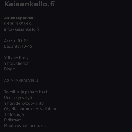
Kaisankello.fi
Asiakaspalvelu
0400 489348
info@kaisankello.fi
Arkisin 10-19
Lauantai 10-16
Yritysesittely
Yhteystiedot
Blogit
ASIAKASPALVELU
Toimitus ja palautukset
Usein kysyttyä
Yhteydenottopyyntö
Ohjeita sormuksen valintaan
Tietosuoja
Evästeet
Muuta evästeasetuksia