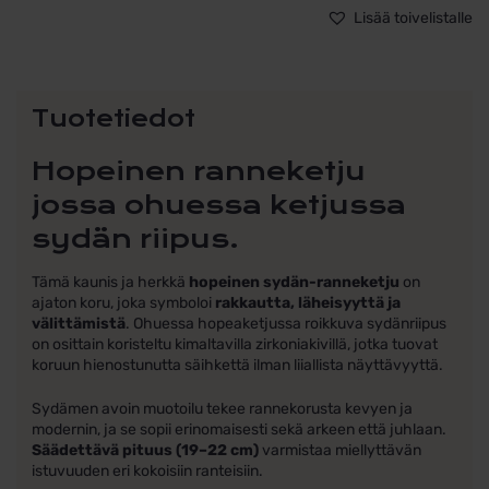
Säädettävä
Lisää toivelistalle
19–
22
cm
määrä
Tuotetiedot
Hopeinen ranneketju
jossa ohuessa ketjussa
sydän riipus.
Tämä kaunis ja herkkä
hopeinen sydän-ranneketju
on
ajaton koru, joka symboloi
rakkautta, läheisyyttä ja
välittämistä
. Ohuessa hopeaketjussa roikkuva sydänriipus
on osittain koristeltu kimaltavilla zirkoniakivillä, jotka tuovat
koruun hienostunutta säihkettä ilman liiallista näyttävyyttä.
Sydämen avoin muotoilu tekee rannekorusta kevyen ja
modernin, ja se sopii erinomaisesti sekä arkeen että juhlaan.
Säädettävä pituus (19–22 cm)
varmistaa miellyttävän
istuvuuden eri kokoisiin ranteisiin.