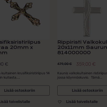
ifiksiristiriipus
Rippiristi Valkoku
taa 20mm x
20x11mm Sauru
mm
814000000
00
€
359,00
€
479,00
€
Alkuperäinen
Nykyinen
hinta
hinta
kultainen krusifiksiristiriipus 14
Kaunis valkokultainen ristiriipu
n kullasta....
jossa köynnöskuvio. Tämä...
oli:
on:
479,00 €.
359,00 €.
Lisää ostoskoriin
Lisää ostoskoriin
Lisää toivelistalle
Lisää toivelistalle