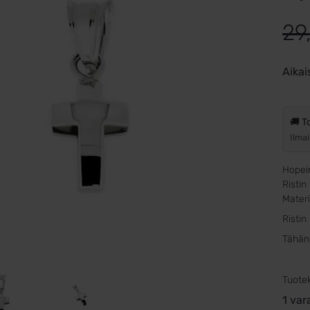
29
Aikai
🚚 T
Ilmai
Hopein
Risti
Materi
Ristin
Tähän 
Tuote
1 var