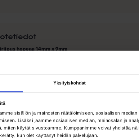
otetiedot
tiriipus hopeaa 14mm x 9mm
inen ristiriipus.
in koko ilman lenkkiä: 14mm x 9mm
riaali 925 hopeaa
Yksityiskohdat
in hintaa ei sisälly ketjua.
n ristiin ei saa kaiverrusta.
itä
mme sisällön ja mainosten räätälöimiseen, sosiaalisen median
iseen. Lisäksi jaamme sosiaalisen median, mainosalan ja analy
, miten käytät sivustoamme. Kumppanimme voivat yhdistää näitä t
n kerätty, kun olet käyttänyt heidän palvelujaan.