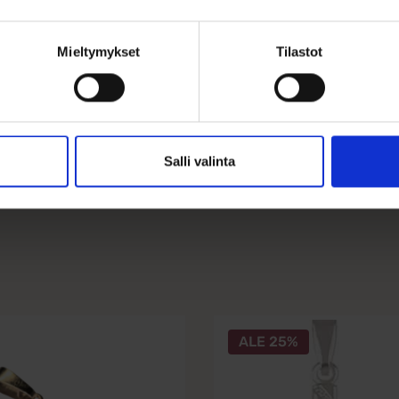
Mieltymykset
Tilastot
Ohjeita sormuksen tai korun koon
Salli valinta
ALE 25%