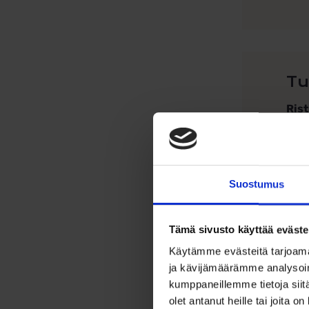
Tu
Ris
Hope
Rist
Mate
Suostumus
Rist
Tähä
Tämä sivusto käyttää eväste
Käytämme evästeitä tarjoama
ja kävijämäärämme analysoim
kumppaneillemme tietoja siitä
olet antanut heille tai joita o