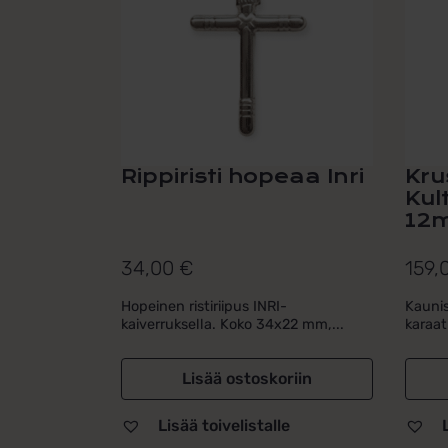
Rippiristi hopeaa Inri
Krus
Kul
12
34,00
€
159,
Hopeinen ristiriipus INRI-
Kaunis 
kaiverruksella. Koko 34x22 mm,...
karaati
Lisää ostoskoriin
Lisää toivelistalle