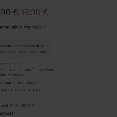
Alkuperäinen
Nykyinen
,00
€
19,00
€
hinta
hinta
sempi alin hinta:
19,00
€
.
oli:
on:
29,00 €.
19,00 €.
oimituskulut alkaen
6,90 €
nen toimitus yli 80 € tilauksiin.
en ristiriipus.
n koko ilman lenkkiä: 14mm x 9mm
aali 925 hopeaa.
 hintaan ei sisälly ketjua.
ristiin ei saa kaiverrusta.
koodi:
P1501683-1264
astossa