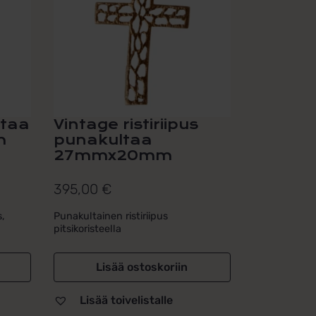
ltaa
Vintage ristiriipus
m
punakultaa
27mmx20mm
395,00
€
s,
Punakultainen ristiriipus
pitsikoristeella
Lisää ostoskoriin
Lisää toivelistalle