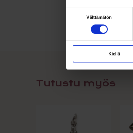
Suostumuksen
Välttämätön
valinta
Kiellä
Tutustu myös