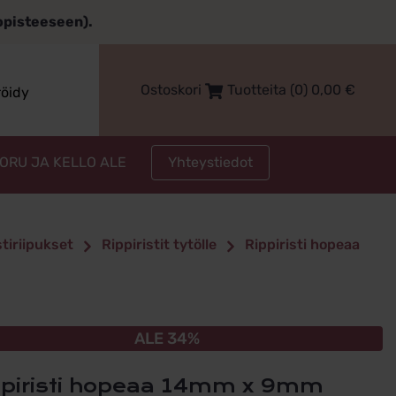
topisteeseen).
Ostoskori
Tuotteita (0)
0,00
€
röidy
Yhteystiedot
KORU JA KELLO ALE
stiriipukset
Rippiristit tytölle
Rippiristi hopeaa
ALE 34%
ippiristi hopeaa 14mm x 9mm