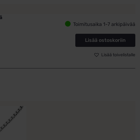
ä
Toimitusaika 1-7 arkipäivää
isti
aa
Lisää ostoskoriin
m
Lisää toivelistalle
ä