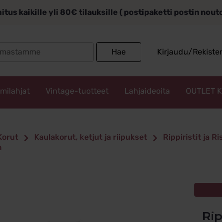
itus kaikille yli 80€ tilauksille ( postipaketti postin nou
Search
Hae
Kirjaudu/Rekiste
for:
mmilahjat
Vintage-tuotteet
Lahjaideoita
OUTLET 
Korut
Kaulakorut, ketjut ja riipukset
Rippiristit ja Ri
m
R