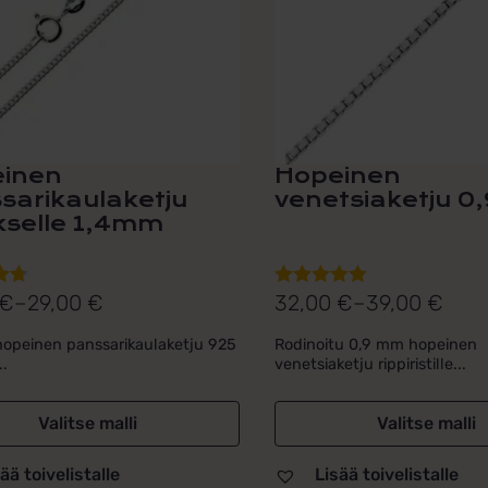
Voit
tehdä
t
valinnat
n
tuotteen
sivulla.
inen
Hopeinen
sarikaulaketju
venetsiaketju 
ukselle 1,4mm
€
–
29,00
€
32,00
€
–
39,00
€
lu
Arvostelu
uokka:
Hintaluokka:
ta:
tuotteesta:
 €
32,00 €
opeinen panssarikaulaketju 925
Rodinoitu 0,9 mm hopeinen
5.00
/ 5
..
venetsiaketju rippiristille...
-
€
39,00 €
Valitse malli
Valitse malli
ää toivelistalle
Lisää toivelistalle