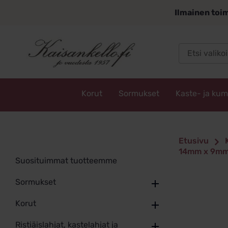
Siirry
Ilmainen toim
sisältöön
Korut
Sormukset
Kaste- ja ku
Kaisankello.fi
Etusivu
14mm x 9m
Suosituimmat tuotteemme
Sormukset
Korut
Ristiäislahjat, kastelahjat ja