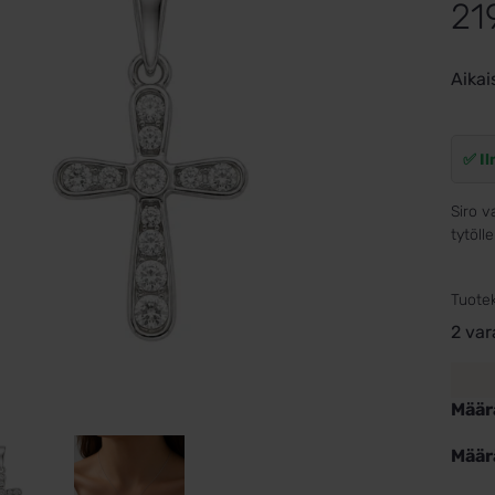
21
Aikai
✅ Il
Siro v
tytöll
Tuote
2 var
Määr
Määr