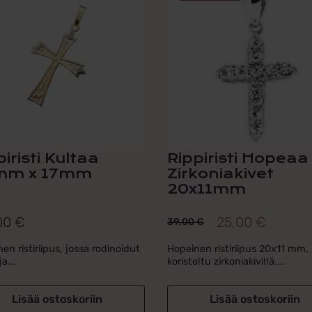
piristi Kultaa
Rippiristi Hopeaa
mm x 17mm
Zirkoniakivet
20x11mm
00
€
25,00
€
39,00
€
Alkuperäinen
Nykyinen
hinta
hinta
nen ristiriipus, jossa rodinoidut
Hopeinen ristiriipus 20x11 mm,
ja...
koristeltu zirkoniakivillä....
oli:
on:
39,00 €.
25,00 €.
Lisää ostoskoriin
Lisää ostoskoriin