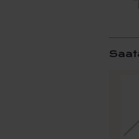
Saat
Tällä
tuotteel
on
useamp
muunne
Voit
tehdä
valinna
tuottee