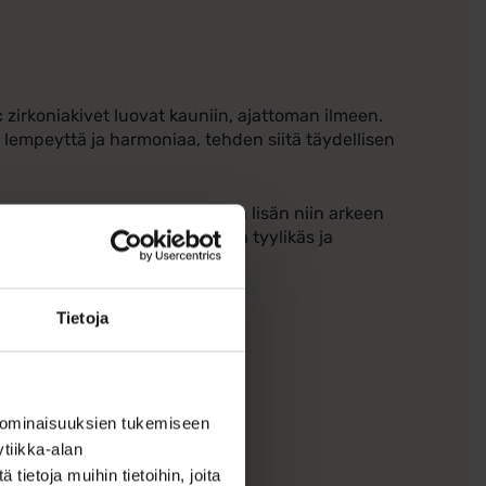
ic zirkoniakivet luovat kauniin, ajattoman ilmeen.
n lempeyttä ja harmoniaa, tehden siitä täydellisen
o koko tekee siitä hienostuneen lisän niin arkeen
tävyyttä – juuri oikealla tavalla tyylikäs ja
Tietoja
 ominaisuuksien tukemiseen
tiikka-alan
ietoja muihin tietoihin, joita