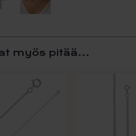
at myös pitää...
Tällä
la
tuotteella
on
i
useampi
lma.
muunnelma.
Voit
tehdä
t
valinnat
n
tuotteen