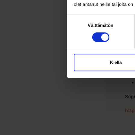
olet antanut heille tai joita o
Suostumuksen
Välttämätön
valinta
Kiellä
Sopi
http