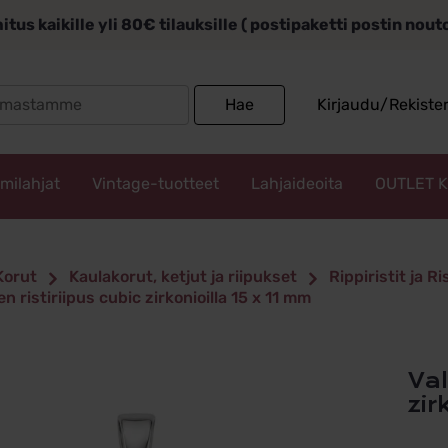
itus kaikille yli 80€ tilauksille ( postipaketti postin nou
Search
Hae
Kirjaudu/Rekiste
for:
mmilahjat
Vintage-tuotteet
Lahjaideoita
OUTLET 
Korut
Kaulakorut, ketjut ja riipukset
Rippiristit ja Ri
n ristiriipus cubic zirkonioilla 15 x 11 mm
Valkokultainen ristiriipus cubic
zir