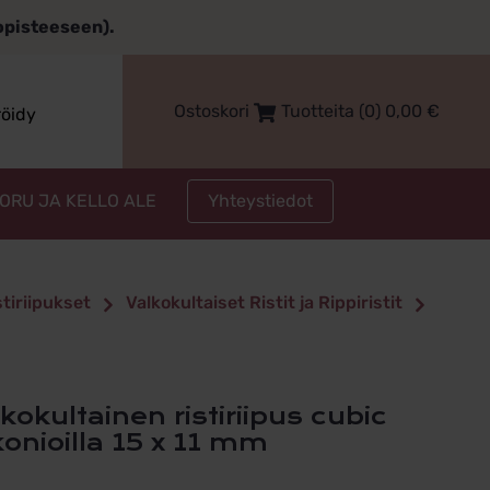
topisteeseen).
Ostoskori
Tuotteita (0)
0,00
€
röidy
Yhteystiedot
KORU JA KELLO ALE
stiriipukset
Valkokultaiset Ristit ja Rippiristit
konioilla 15 x 11 mm