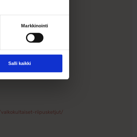
Markkinointi
Salli kaikki
valkokultaiset-riipusketjut/