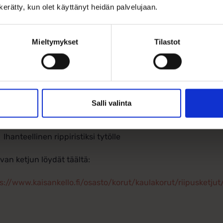
n kerätty, kun olet käyttänyt heidän palvelujaan.
Korkeus lenkin kanssa: 23 mm
Materiaali: 14k valkokulta
Mieltymykset
Tilastot
Paino 0,85g
Koristeena kirkkaat cubic zirkoniakivet
Pyöristetyt ristikärjet
Salli valinta
Ei kaiverrusmahdollisuutta
Ihanteellinen rippiristiksi tytölle
van ketjun löydät täältä:
s://www.kaisankello.fi/osasto/korut/kaulakorut/riipusketjut/