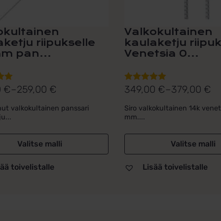
sivulla.
okultainen
Valkokultainen
ketju riipukselle
kaulaketju riipu
m pan...
Venetsia 0...
0
€
–
259,00
€
349,00
€
–
379,00
€
lu
Arvostelu
uokka:
Hintaluokka:
ta:
tuotteesta:
0 €
349,00 €
ohut valkokultainen panssari
Siro valkokultainen 14k venet
5.00
/ 5
u...
mm....
-
0 €
379,00 €
Valitse malli
Valitse malli
ää toivelistalle
Lisää toivelistalle