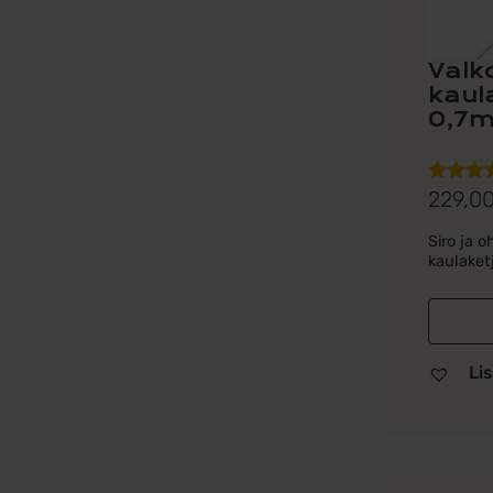
sivulla.
Valk
kaula
0,7m
229,0
Arvoste
Hintal
tuottees
229,0
Siro ja 
5.00
/ 5
kaulaketj
-
259,0
Lis