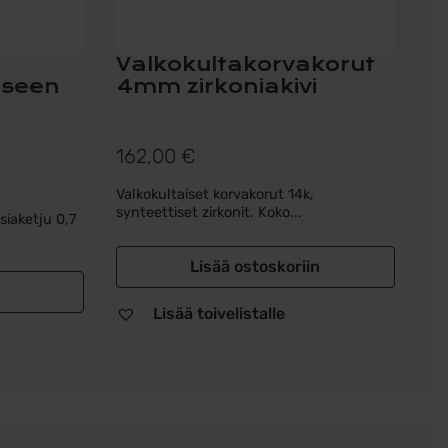
Valkokultakorvakorut
kseen
4mm zirkoniakivi
162,00
€
Valkokultaiset korvakorut 14k,
synteettiset zirkonit. Koko...
siaketju 0,7
Lisää ostoskoriin
Lisää toivelistalle