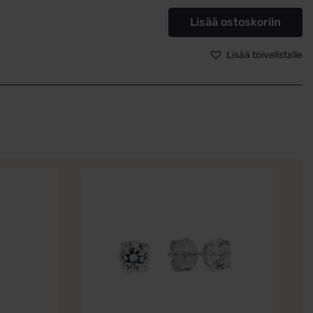
cubic
Lisää ostoskoriin
zirkonioilla
15
Lisää toivelistalle
x
11
mm
määrä