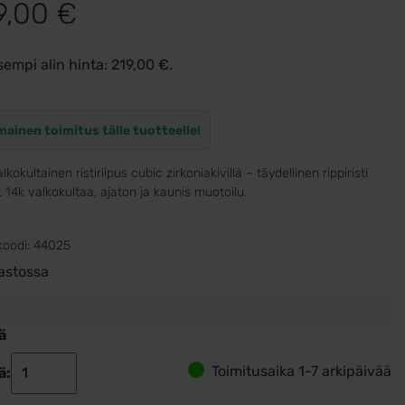
9,00
€
sempi alin hinta:
219,00
€
.
mainen toimitus tälle tuotteelle!
alkokultainen ristiriipus cubic zirkoniakivillä – täydellinen rippiristi
e. 14k valkokultaa, ajaton ja kaunis muotoilu.
koodi:
44025
astossa
ä
Toimitusaika 1-7 arkipäivää
ä:
Valkokultainen
ristiriipus