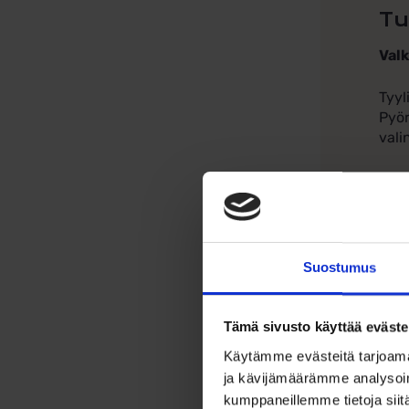
Tu
Valk
Tyyl
Pyör
vali
Riip
kuin
merk
Fiil
Suostumus
Riip
Tämä sivusto käyttää eväste
Omi
Käytämme evästeitä tarjoama
ja kävijämäärämme analysoim
kumppaneillemme tietoja siitä