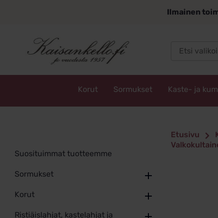
Siirry
Ilmainen toim
sisältöön
Korut
Sormukset
Kaste- ja ku
Kaisankello.fi
Etusivu
Valkokultaine
Suosituimmat tuotteemme
Sormukset
Korut
Ristiäislahjat, kastelahjat ja