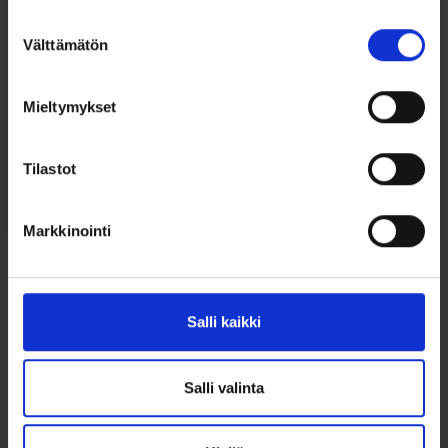
koon valintaan
Suostumuksen
Välttämätön
valinta
Tutustu ohjeisiin
Mieltymykset
Tilastot
Tutustu myös
Markkinointi
ALE 6%
Salli kaikki
Salli valinta