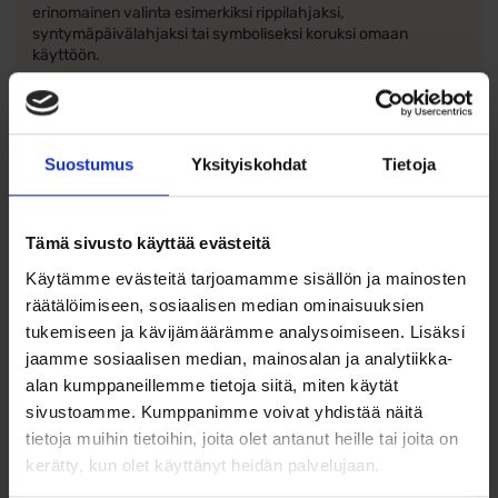
erinomainen valinta esimerkiksi rippilahjaksi,
syntymäpäivälahjaksi tai symboliseksi koruksi omaan
käyttöön.
Tuotetiedot:
Materiaali: 925/1000 sterlinghopea (100 % kierrätetty)
Suostumus
Yksityiskohdat
Tietoja
Viimeistely: punakultaus
Kivet: kirkkaat synteettiset kivet
Tämä sivusto käyttää evästeitä
Koko: korkeus 25 mm (20 mm ilman lenkkiä), leveys 11
Käytämme evästeitä tarjoamamme sisällön ja mainosten
mm
räätälöimiseen, sosiaalisen median ominaisuuksien
tukemiseen ja kävijämäärämme analysoimiseen. Lisäksi
Ketju myydään erikseen
jaamme sosiaalisen median, mainosalan ja analytiikka-
alan kumppaneillemme tietoja siitä, miten käytät
sivustoamme. Kumppanimme voivat yhdistää näitä
tietoja muihin tietoihin, joita olet antanut heille tai joita on
kerätty, kun olet käyttänyt heidän palvelujaan.
Ohjeita sormuksen tai korun