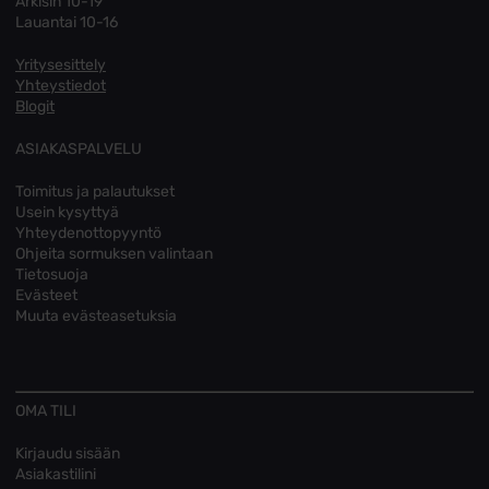
Arkisin 10-19
Lauantai 10-16
Yritysesittely
Yhteystiedot
Blogit
ASIAKASPALVELU
Toimitus ja palautukset
Usein kysyttyä
Yhteydenottopyyntö
Ohjeita sormuksen valintaan
Tietosuoja
Evästeet
Muuta evästeasetuksia
OMA TILI
Kirjaudu sisään
Asiakastilini