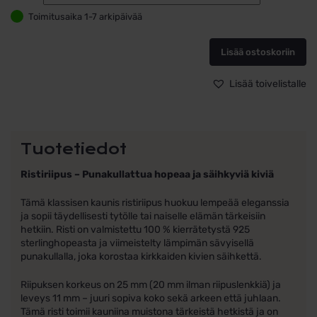
–
Toimitusaika 1-7 arkipäivää
Punakullatt
hopeaa
määrä
Lisää ostoskoriin
Lisää toivelistalle
Tuotetiedot
Ristiriipus – Punakullattua hopeaa ja säihkyviä kiviä
Tämä klassisen kaunis ristiriipus huokuu lempeää eleganssia
ja sopii täydellisesti tytölle tai naiselle elämän tärkeisiin
hetkiin. Risti on valmistettu 100 % kierrätetystä 925
sterlinghopeasta ja viimeistelty lämpimän sävyisellä
punakullalla, joka korostaa kirkkaiden kivien säihkettä.
Riipuksen korkeus on 25 mm (20 mm ilman riipuslenkkiä) ja
leveys 11 mm – juuri sopiva koko sekä arkeen että juhlaan.
Tämä risti toimii kauniina muistona tärkeistä hetkistä ja on