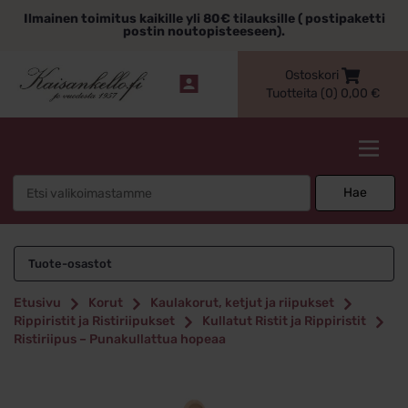
Siirry
Ilmainen toimitus kaikille yli 80€ tilauksille ( postipaketti
sisältöön
postin noutopisteeseen).
Ostoskori
Tuotteita (0)
0,00
€
Kaisankello.fi
Search
Hae
for:
Tuote-osastot
Etusivu
Korut
Kaulakorut, ketjut ja riipukset
Rippiristit ja Ristiriipukset
Kullatut Ristit ja Rippiristit
Ristiriipus – Punakullattua hopeaa