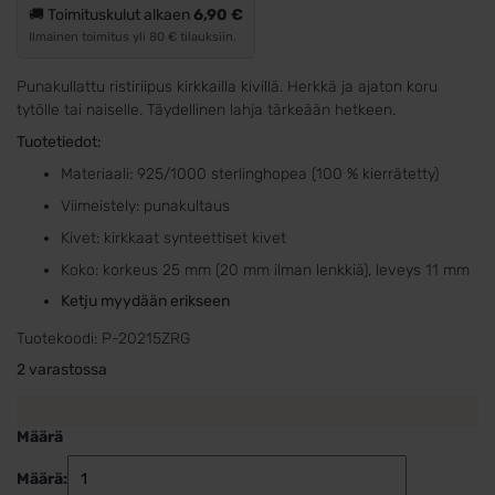
🚚 Toimituskulut alkaen
6,90 €
Ilmainen toimitus yli 80 € tilauksiin.
Punakullattu ristiriipus kirkkailla kivillä. Herkkä ja ajaton koru
tytölle tai naiselle. Täydellinen lahja tärkeään hetkeen.
Tuotetiedot:
Materiaali: 925/1000 sterlinghopea (100 % kierrätetty)
Viimeistely: punakultaus
Kivet: kirkkaat synteettiset kivet
Koko: korkeus 25 mm (20 mm ilman lenkkiä), leveys 11 mm
Ketju myydään erikseen
Tuotekoodi:
P-20215ZRG
2 varastossa
Määrä
Määrä:
Ristiriipus