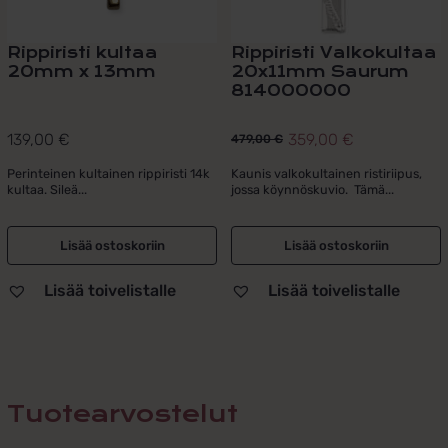
Rippiristi kultaa
Rippiristi Valkokultaa
20mm x 13mm
20x11mm Saurum
814000000
139,00
€
359,00
€
479,00
€
Alkuperäinen
Nykyinen
hinta
hinta
Perinteinen kultainen rippiristi 14k
Kaunis valkokultainen ristiriipus,
kultaa. Sileä...
jossa köynnöskuvio. Tämä...
oli:
on:
479,00 €.
359,00 €.
Lisää ostoskoriin
Lisää ostoskoriin
Lisää toivelistalle
Lisää toivelistalle
Tuotearvostelut