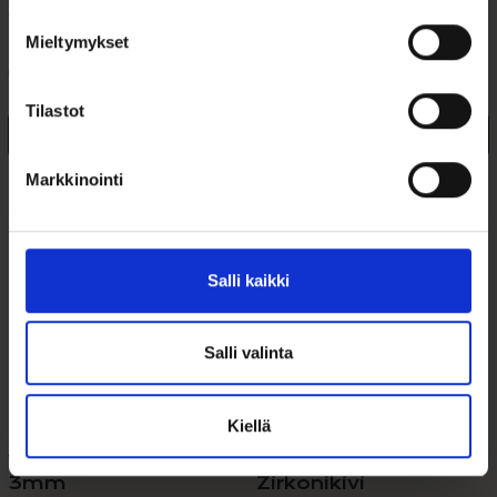
129,00
€
119,00
€
Mieltymykset
Rosefield The Elles OCWSG-O40
Rosefield The Boxy -rannekello
Gold -naisten...
ruusukullattu. Musta...
Tilastot
Lisää ostoskoriin
Lisää ostoskoriin
Markkinointi
Lisää toivelistalle
Lisää toivelistalle
Salli kaikki
Salli valinta
Kiellä
Valkokultapallokorvakorut
Korvakoru Sydän
3mm
Zirkonikivi