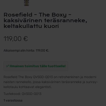
Rosefield – The Boxy –
kaksivärinen teräsranneke,
keltakullattu kuori
119,00
€
Aikaisempi alin hinta:
119,00
€
.
✅ Ilmainen toimitus tälle tuotteelle!
Rosefield The Boxy QVSGD-Q013 on retrohenkinen ja moderni
naisten rannekello, jossa kaksivärinen teräsranneke ja sunray-
kellotaulu kohtaavat elegantisti.
Tuotekoodi:
QVSGD-Q013
1 varastossa