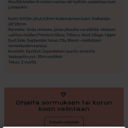
Muotitietoisten ihmisten valinta niin työhön, opiskeluun kuin
juhlaankin.
Kuori: Erittäin ohut 6,8mm kullanvärinen kuori. Halkaisija:
26*28mm
Ranneke: Teräs ranneke, jonka pituutta voi säätää. Voidaan
vaihtaa muiden Premium Gloss, Tribeca, West Village, Upper
East Side, September Issue, City Bloom -mallistojen
rannekkeiden kanssa.
Koneisto: Kestävä Japanilainen quartz-koneisto
Vedenpitävyys: 30m vesitiivis
Takuu: 2 vuotta
Ohjeita sormuksen tai korun
koon valintaan
Tutustu ohjeisiin