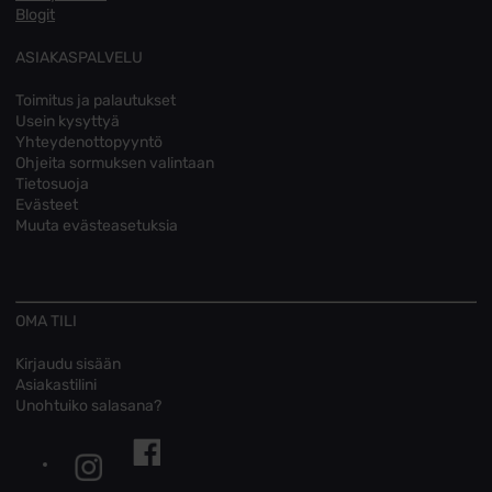
Blogit
ASIAKASPALVELU
Toimitus ja palautukset
Usein kysyttyä
Yhteydenottopyyntö
Ohjeita sormuksen valintaan
Tietosuoja
Evästeet
Muuta evästeasetuksia
OMA TILI
Kirjaudu sisään
Asiakastilini
Unohtuiko salasana?