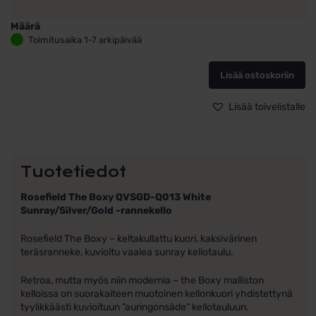
Määrä
Rosefield
Toimitusaika 1-7 arkipäivää
–
The
Lisää ostoskoriin
Boxy
–
kaksivärinen
Lisää toivelistalle
teräsranneke,
keltakullattu
kuori
määrä
Tuotetiedot
Rosefield The Boxy QVSGD-Q013 White
Sunray/Silver/Gold -rannekello
Rosefield The Boxy – keltakullattu kuori, kaksivärinen
teräsranneke, kuvioitu vaalea sunray kellotaulu.
Retroa, mutta myös niin modernia – the Boxy malliston
kelloissa on suorakaiteen muotoinen kellonkuori yhdistettynä
tyylikkäästi kuvioituun ”auringonsäde” kellotauluun.