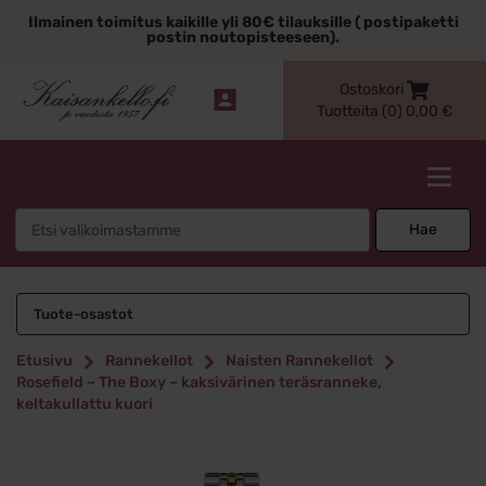
Siirry
Ilmainen toimitus kaikille yli 80€ tilauksille ( postipaketti
sisältöön
postin noutopisteeseen).
Ostoskori
Tuotteita (0)
0,00
€
Kaisankello.fi
Search
Hae
for:
Tuote-osastot
Etusivu
Rannekellot
Naisten Rannekellot
Rosefield – The Boxy – kaksivärinen teräsranneke,
keltakullattu kuori