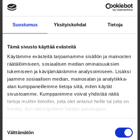
Suostumus
Yksityiskohdat
Tietoja
Tutustu myös
Tämä sivusto käyttää evästeitä
Käytämme evästeitä tarjoamamme sisällön ja mainosten
räätälöimiseen, sosiaalisen median ominaisuuksien
tukemiseen ja kävijämäärämme analysoimiseen. Lisäksi
jaamme sosiaalisen median, mainosalan ja analytiikka-
alan kumppaneillemme tietoja siitä, miten käytät
sivustoamme. Kumppanimme voivat yhdistää näitä
tietoja muihin tietoihin, joita olet antanut heille tai joita on
kerätty, kun olet käyttänyt heidän palvelujaan.
Rosefield The
Rosefield – The Boxy
Octagon -naisten
– ruusukulta mesh,
Suostumuksen
kello OCWSG-O40
musta k...
Välttämätön
valinta