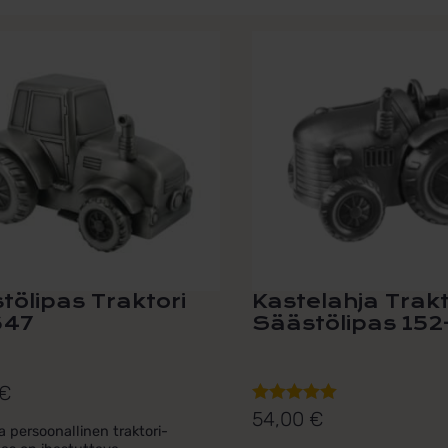
tölipas Traktori
Kastelahja Trakt
647
Säästölipas 15
€
54,00
€
Arvostelu
a persoonallinen traktori-
tuotteesta: