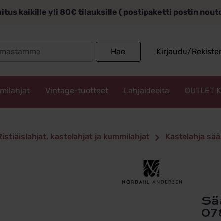
itus kaikille yli 80€ tilauksille ( postipaketti postin nou
Search
Hae
Kirjaudu/Rekiste
for:
mmilahjat
Vintage-tuotteet
Lahjaideoita
OUTLET 
Ristiäislahjat, kastelahjat ja kummilahjat
Kastelahja sää
Säästölipas Traktori ja perävaunu
07