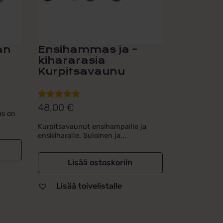
an
Ensihammas ja -
kihararasia
Kurpitsavaunu
48,00
€
Arvostelu
as on
tuotteesta:
Kurpitsavaunut ensihampaille ja
5.00
/ 5
ensikiharalle. Suloinen ja...
Lisää ostoskoriin
Lisää toivelistalle