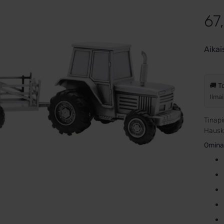
67
Aikai
🚚 T
Ilmai
Tinapi
Hauska
Omina