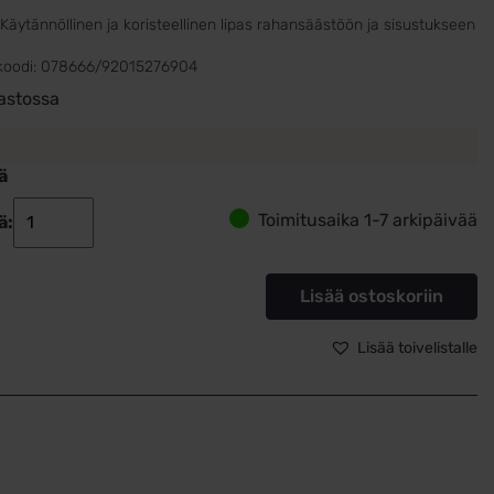
Käytännöllinen ja koristeellinen lipas rahansäästöön ja sisustukseen
koodi:
078666/92015276904
astossa
ä
Toimitusaika 1-7 arkipäivää
ä:
Säästölipas
Traktori
ja
Lisää ostoskoriin
perävaunu
078666
Lisää toivelistalle
määrä