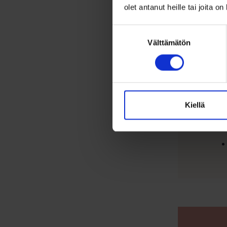
Omi
olet antanut heille tai joita o
Suostumuksen
Välttämätön
valinta
Kiellä