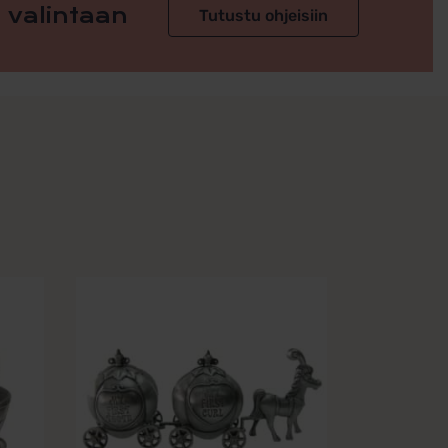
 valintaan
Tutustu ohjeisiin