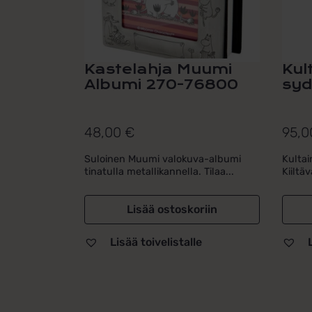
Kastelahja Muumi
Kul
Albumi 270-76800
syd
48,00
€
95,
Suloinen Muumi valokuva-albumi
Kultai
tinatulla metallikannella. Tilaa...
Kiiltäv
Lisää ostoskoriin
Lisää toivelistalle