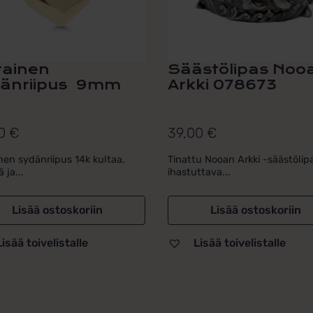
tainen
Säästölipas Noo
änriipus 9mm
Arkki 078673
00
€
39,00
€
nen sydänriipus 14k kultaa.
Tinattu Nooan Arkki -säästölip
ä ja...
ihastuttava...
Lisää ostoskoriin
Lisää ostoskoriin
Lisää toivelistalle
Lisää toivelistalle