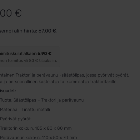
,00
€
sempi alin hinta:
67,00
€
.
oimituskulut alkaen
6,90 €
nen toimitus yli 80 € tilauksiin.
ntainen Traktori ja perävaunu -säästölipas, jossa pyörivät pyörät.
 ja persoonallinen kastelahja tai kummilahja traktorifanille.
isuudet:
Tuote: Säästölipas – Traktori ja perävaunu
Materiaali: Tinattu metalli
Pyörivät pyörät
Traktorin koko: n. 105 x 80 x 80 mm
Perävaunun koko: n. 110 x 50 x 70 mm