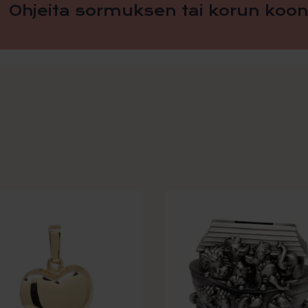
Ohjeita sormuksen tai korun koon