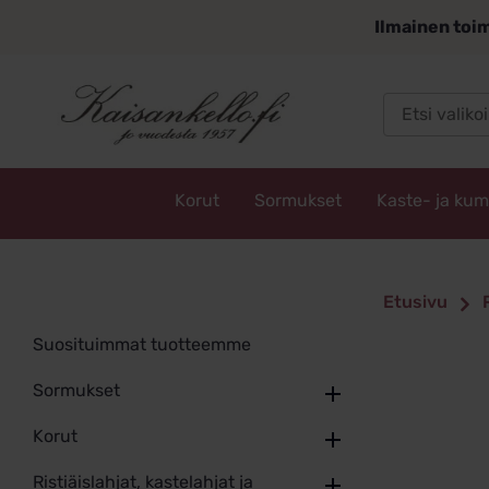
Siirry
Ilmainen toim
sisältöön
Korut
Sormukset
Kaste- ja ku
Kaisankello.fi
Etusivu
Suosituimmat tuotteemme
Sormukset
Korut
Ristiäislahjat, kastelahjat ja