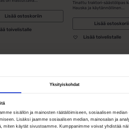
as on ihastuttava...
Tinattu traktori-säästölipas k
5.00
/ 5
Hauska ja käytännöllinen...
Lisää ostoskoriin
Lisää ostoskori
ää toivelistalle
Lisää toivelistalle
otetiedot
Yksityiskohdat
tölipas traktori ja perävaunu
tuttava ja yksityiskohtainen Traktori ja perävaunu -säästölip
itä
tun metallin lämmin sävy ja aidon traktorin muoto tekevät tä
an. Traktorissa ja perävaunussa on pyörivät pyörät, jotka tuo
mme sisällön ja mainosten räätälöimiseen, sosiaalisen median
ellinen kastelahja, nimiäislahja tai syntymäpäivälahja lapselle
iseen. Lisäksi jaamme sosiaalisen median, mainosalan ja analy
, miten käytät sivustoamme. Kumppanimme voivat yhdistää näitä t