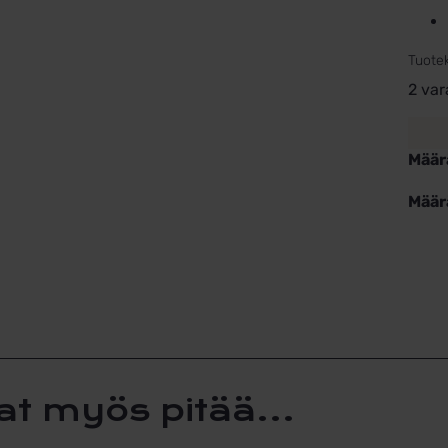
Tuote
2 var
Määr
Määr
at myös pitää...