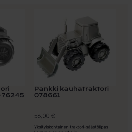
ori
Pankki kauhatraktori
2-76245
078661
56,00
€
Yksityiskohtainen traktori-säästölipas