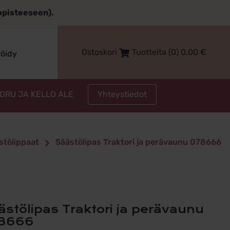
topisteeseen).
Ostoskori
Tuotteita (0)
0,00
€
röidy
Yhteystiedot
KORU JA KELLO ALE
stölippaat
Säästölipas Traktori ja perävaunu 078666
8666