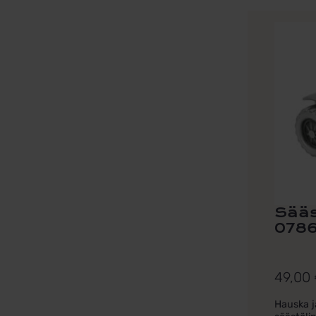
Sääs
078
49,00
Hauska j