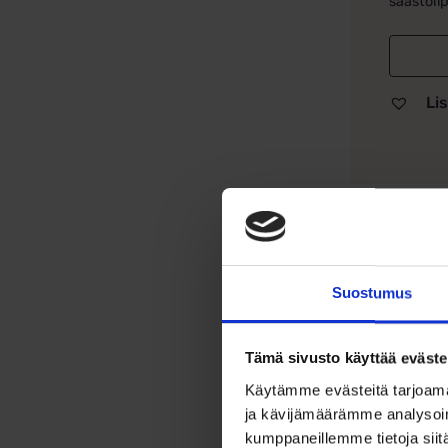
säästölip
Lis
Tu
Suostumus
Sääs
Ihas
Tämä sivusto käyttää eväste
Tina
lahj
Käytämme evästeitä tarjoama
Täyd
ja kävijämäärämme analysoim
kumppaneillemme tietoja siitä