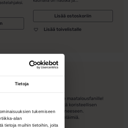
kauhalla on hauska ja...
astelahjaksi.
Lisää ostoskoriin
in
Lisää toivelistalle
Tietoja
as on täydellinen lahja pienelle maatalousfanille!
stä lippaasta sekä hauskan että koristeellisen
vat leikkisyyttä ja elävyyttä esineeseen.
 ominaisuuksien tukemiseen
, joka rakastaa traktoreita ja eläimiä.
tiikka-alan
ietoja muihin tietoihin, joita