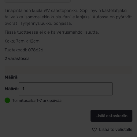
Tinapintainen kupla WV säästöpankki. Sopii hyvin kastelahjaksi
tai vaikka isommallekin kupla-fanille lahjaksi. Autossa on pyörivät
pyörät . Tyhjennysluukku pohjassa.
Tässä tuotteessa ei ole kaiverrusmahdollisuutta.
Koko: 7cm x 12cm
Tuotekoodi:
078626
2 varastossa
Määrä
Määrä:
Säästölipas
WV-
Toimitusaika 1-7 arkipäivää
kupla
määrä
Lisää ostoskoriin
Lisää toivelistalle