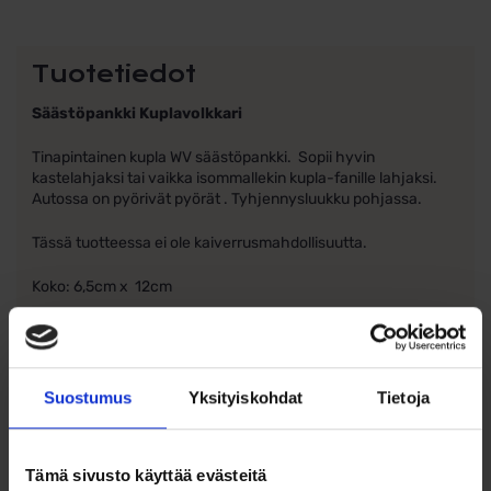
Tuotetiedot
Säästöpankki Kuplavolkkari
Tinapintainen kupla WV säästöpankki. Sopii hyvin
kastelahjaksi tai vaikka isommallekin kupla-fanille lahjaksi.
Autossa on pyörivät pyörät . Tyhjennysluukku pohjassa.
Tässä tuotteessa ei ole kaiverrusmahdollisuutta.
Koko: 6,5cm x 12cm
Suostumus
Yksityiskohdat
Tietoja
Ohjeita sormuksen tai korun
koon valintaan
Tämä sivusto käyttää evästeitä