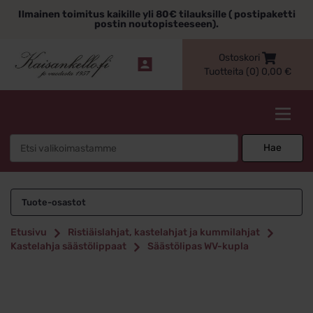
Siirry
Ilmainen toimitus kaikille yli 80€ tilauksille ( postipaketti
sisältöön
postin noutopisteeseen).
Ostoskori
Tuotteita (0)
0,00
€
Kaisankello.fi
Search
Hae
for:
Tuote-osastot
Etusivu
Ristiäislahjat, kastelahjat ja kummilahjat
Kastelahja säästölippaat
Säästölipas WV-kupla