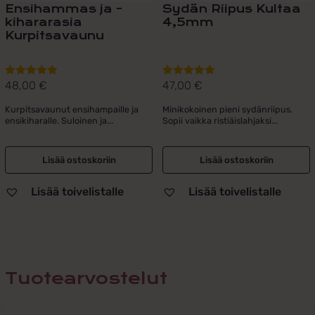
Ensihammas ja -
Sydän Riipus Kultaa
kihararasia
4,5mm
Kurpitsavaunu
48,00
€
47,00
€
Arvostelu
Arvostelu
tuotteesta:
tuotteesta:
Kurpitsavaunut ensihampaille ja
Minikokoinen pieni sydänriipus.
5.00
/ 5
5.00
/ 5
ensikiharalle. Suloinen ja...
Sopii vaikka ristiäislahjaksi...
Lisää ostoskoriin
Lisää ostoskoriin
Lisää toivelistalle
Lisää toivelistalle
Tuotearvostelut