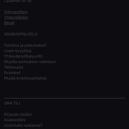
Lauantai 10-16
Yritysesittely
Yhteystiedot
Blogit
ASIAKASPALVELU
Toimitus ja palautukset
Usein kysyttyä
Yhteydenottopyyntö
Ohjeita sormuksen valintaan
Tietosuoja
Evästeet
Muuta evästeasetuksia
OMA TILI
Kirjaudu sisään
Asiakastilini
Unohtuiko salasana?