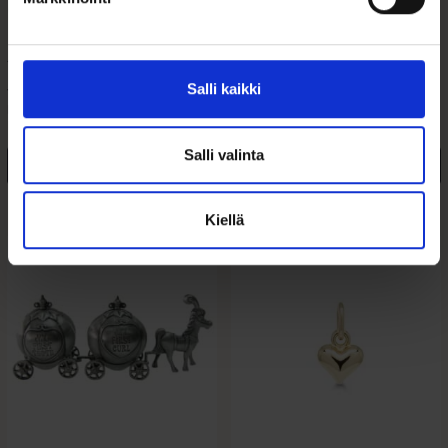
078625
49,00
€
95,00
€
Salli kaikki
Tinattu keinuhevonen-säästölipas
Kultainen sydänriipus 14k kultaa.
kastelahjaksi tai kummilahjaksi.
Kiiltävä ja...
Kaunis...
Salli valinta
Lisää ostoskoriin
Lisää ostoskoriin
Lisää toivelistalle
Lisää toivelistalle
Kiellä