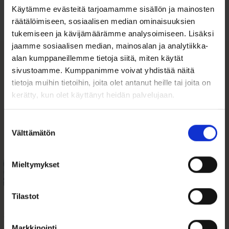
Käytämme evästeitä tarjoamamme sisällön ja mainosten
Tutustu ohjeisiin
räätälöimiseen, sosiaalisen median ominaisuuksien
tukemiseen ja kävijämäärämme analysoimiseen. Lisäksi
jaamme sosiaalisen median, mainosalan ja analytiikka-
alan kumppaneillemme tietoja siitä, miten käytät
sivustoamme. Kumppanimme voivat yhdistää näitä
Tutustu myös
tietoja muihin tietoihin, joita olet antanut heille tai joita on
kerätty, kun olet käyttänyt heidän palvelujaan.
Suostumuksen
Välttämätön
valinta
Mieltymykset
Tilastot
Säästölipas
Kultainen
Keinuhevonen
sydänriipus 9mm
Markkinointi