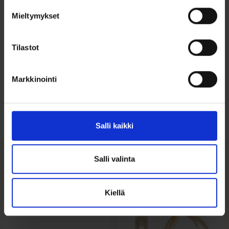
lahjapakkauksen
Mieltymykset
Tilastot
Ohjeita sormuksen tai korun
Markkinointi
koon valintaan
Tutustu ohjeisiin
Salli kaikki
Salli valinta
Tutustu myös
Kiellä