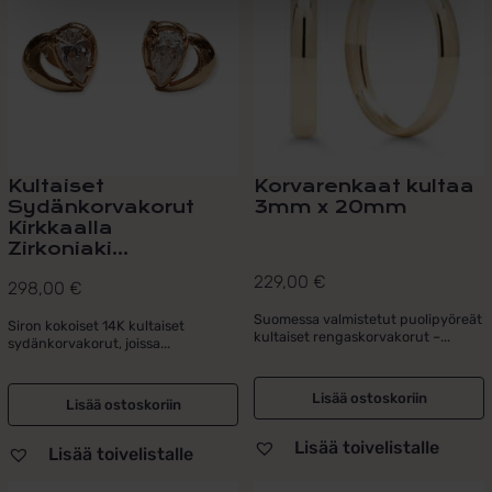
Kultaiset
Korvarenkaat kultaa
Sydänkorvakorut
3mm x 20mm
Kirkkaalla
Zirkoniaki...
229,00
€
298,00
€
Suomessa valmistetut puolipyöreät
Siron kokoiset 14K kultaiset
kultaiset rengaskorvakorut –...
sydänkorvakorut, joissa...
Lisää ostoskoriin
Lisää ostoskoriin
Lisää toivelistalle
Lisää toivelistalle