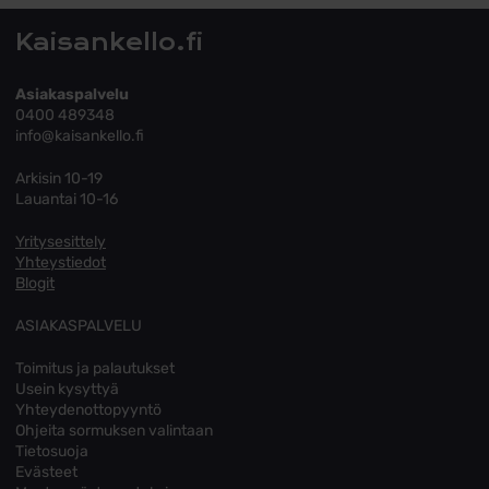
Kaisankello.fi
Asiakaspalvelu
0400 489348
info@kaisankello.fi
Arkisin 10-19
Lauantai 10-16
Yritysesittely
Yhteystiedot
Blogit
ASIAKASPALVELU
Toimitus ja palautukset
Usein kysyttyä
Yhteydenottopyyntö
Ohjeita sormuksen valintaan
Tietosuoja
Evästeet