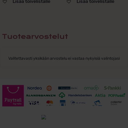
Lisää toivelistalle
Lisää toivelistalle
Tuotearvostelut
Valitettavasti yksikään arvostelu ei vastaa nykyisiä valintojasi
Toimitusehdot
Tutustu toimitusehtoihin