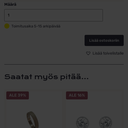
Määrä
Sademetsä-
korvakorut
Toimitusaika 5-15 arkipäivää
Tammi
Jewelry
S4425
Lisää ostoskoriin
määrä
Lisää toivelistalle
Saatat myös pitää...
ALE 39%
ALE 16%