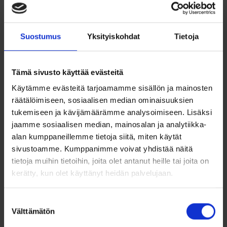
Sademetsä-korvakorut
Tammi Jewelry
Sademetsä-korvakorut ovat elegantit ja luonnosta
Suostumus
Yksityiskohdat
Tietoja
inspiroituneet roikkuvat korut, jotka henkivät kasvien
orgaanista kauneutta. Nämä näyttävät korvakorut ovat
valmistettu laadukkaasta 925-hopeasta, ja niiden
sulavalinjaiset lehtimäiset elementit yhdistyvät kiiltävään
Tämä sivusto käyttää evästeitä
pintaan sekä hohtavaan, teksturoituun reunaviimeistelyyn.
Käytämme evästeitä tarjoamamme sisällön ja mainosten
Korujen pitkänmallinen (1,2 cm x 4,8 cm koukkuineen) ja
räätälöimiseen, sosiaalisen median ominaisuuksien
kevyt design korostaa kasvonpiirteitä ja tuo liikkeeseen
tukemiseen ja kävijämäärämme analysoimiseen. Lisäksi
upeaa sulavuutta. Koukkukiinnitys varmistaa mukavuuden, ja
jaamme sosiaalisen median, mainosalan ja analytiikka-
korut toimitetaan tyylikkäässä korurasiassa sekä Tammen
alan kumppaneillemme tietoja siitä, miten käytät
lahjapakkauksessa – täydellinen lahja luonnon kauneudesta
inspiroituneelle.
sivustoamme. Kumppanimme voivat yhdistää näitä
tietoja muihin tietoihin, joita olet antanut heille tai joita on
Tuotetiedot:
kerätty, kun olet käyttänyt heidän palvelujaan.
Materiaali:
Hopea 925
Koko:
1,2 cm x 4,8 cm (koukkuosalla)
Suostumuksen
Design:
Lehtimäinen, kiiltävä ja teksturoitu viimeistely
Välttämätön
valinta
Kiinnitys:
Koukkukiinnitys
Pakkaus:
Sisältää korurasian ja Tammen