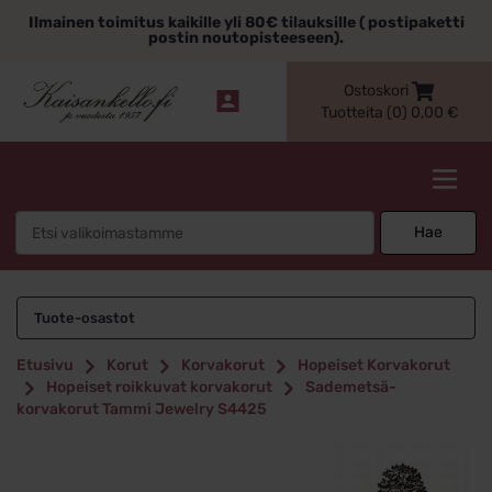
Siirry
Ilmainen toimitus kaikille yli 80€ tilauksille ( postipaketti
sisältöön
postin noutopisteeseen).
Ostoskori
Tuotteita (0)
0,00
€
Kaisankello.fi
Search
Hae
for:
Tuote-osastot
Etusivu
Korut
Korvakorut
Hopeiset Korvakorut
Hopeiset roikkuvat korvakorut
Sademetsä-
korvakorut Tammi Jewelry S4425