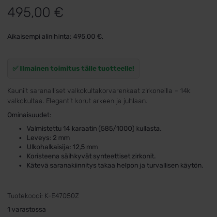
495,00
€
Aikaisempi alin hinta:
495,00
€
.
✅ Ilmainen toimitus tälle tuotteelle!
Kauniit saranalliset valkokultakorvarenkaat zirkoneilla – 14k
valkokultaa. Elegantit korut arkeen ja juhlaan.
Ominaisuudet:
Valmistettu 14 karaatin (585/1000) kullasta.
Leveys: 2 mm
Ulkohalkaisija: 12,5 mm
Koristeena säihkyvät synteettiset zirkonit.
Kätevä saranakiinnitys takaa helpon ja turvallisen käytön.
Tuotekoodi:
K-E47050Z
1 varastossa