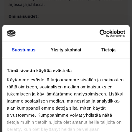
arjessa ja juhlassa.
Ominaisuudet:
Valmistettu 14 karaatin (585/1000) kullasta.
Leveys: 2 mm
Ulkohalkaisija: 12,5 mm
Koristeena säihkyvät synteettiset zirkonit.
Suostumus
Yksityiskohdat
Tietoja
Kätevä saranakiinnitys takaa helpon ja turvallisen
käytön.
Tämä sivusto käyttää evästeitä
Käytämme evästeitä tarjoamamme sisällön ja mainosten
räätälöimiseen, sosiaalisen median ominaisuuksien
tukemiseen ja kävijämäärämme analysoimiseen. Lisäksi
Ohjeita sormuksen tai korun
jaamme sosiaalisen median, mainosalan ja analytiikka-
koon valintaan
alan kumppaneillemme tietoja siitä, miten käytät
sivustoamme. Kumppanimme voivat yhdistää näitä
Tutustu ohjeisiin
tietoja muihin tietoihin, joita olet antanut heille tai joita on
kerätty, kun olet käyttänyt heidän palvelujaan.