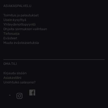
ASIAKASPALVELU
Toimitus ja palautukset
Usein kysyttyä
Yhteydenottopyyntö
Ohjeita sormuksen valintaan
Tietosuoja
Evästeet
Muuta evästeasetuksia
OMA TILI
Kirjaudu sisään
Asiakastilini
Unohtuiko salasana?