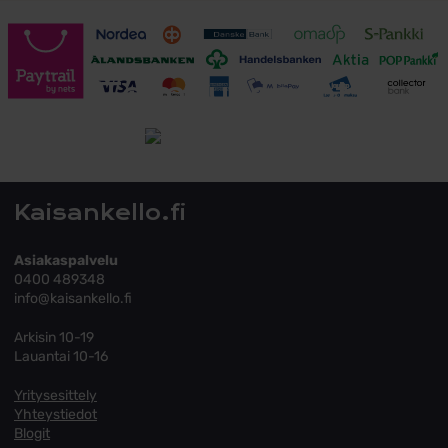
Toimitusehdot
Tutustu toimitusehtoihin
Kaisankello.fi
Asiakaspalvelu
0400 489348
info@kaisankello.fi
Arkisin 10-19
Lauantai 10-16
Yritysesittely
Yhteystiedot
Blogit