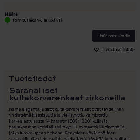
Määrä
Saranalliset
Toimitusaika 1-7 arkipäivää
kultakorvarenkaat
zirkoneilla
Lisää ostoskoriin
määrä
Lisää toivelistalle
Tuotetiedot
Saranalliset
kultakorvarenkaat zirkoneilla
Nämä elegantit ja sirot kultakorvarenkaat ovat täydellinen
yhdistelmä klassisuutta ja ylellisyyttä. Valmistettu
korkealaatuisesta 14 karaatin (585/1000) kullasta,
korvakorut on koristeltu säihkyvillä synteettisillä zirkoneilla,
jotka luovat upean hohdon. Renkaiden käytännöllinen
saranakiinnitys tekee niistä miellyttävät käyttää ja turvalliset