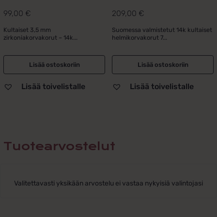
99,00
€
209,00
€
Kultaiset 3,5 mm
Suomessa valmistetut 14k kultaiset
zirkoniakorvakorut – 14k...
helmikorvakorut 7...
Lisää ostoskoriin
Lisää ostoskoriin
Lisää toivelistalle
Lisää toivelistalle
Tuotearvostelut
Valitettavasti yksikään arvostelu ei vastaa nykyisiä valintojasi