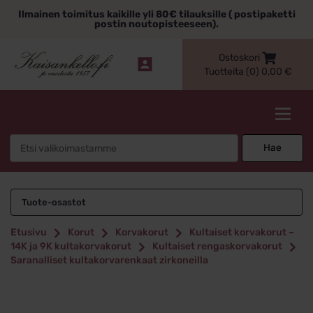
Siirry
Ilmainen toimitus kaikille yli 80€ tilauksille ( postipaketti
sisältöön
postin noutopisteeseen).
Ostoskori
Tuotteita (0)
0,00
€
Kaisankello.fi
Search
Hae
for:
Tuote-osastot
Etusivu
Korut
Korvakorut
Kultaiset korvakorut –
14K ja 9K kultakorvakorut
Kultaiset rengaskorvakorut
Saranalliset kultakorvarenkaat zirkoneilla