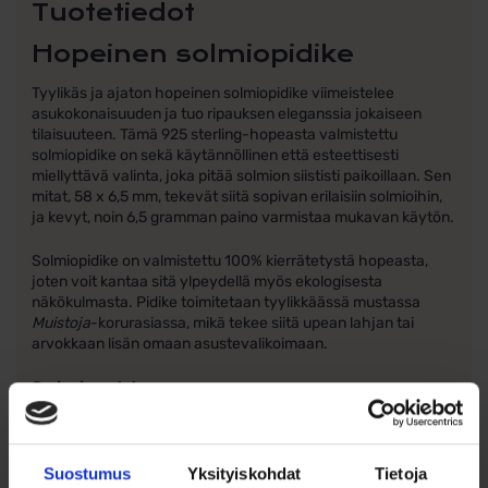
Tuotetiedot
Hopeinen solmiopidike
Tyylikäs ja ajaton hopeinen solmiopidike viimeistelee
asukokonaisuuden ja tuo ripauksen eleganssia jokaiseen
tilaisuuteen. Tämä 925 sterling-hopeasta valmistettu
solmiopidike on sekä käytännöllinen että esteettisesti
miellyttävä valinta, joka pitää solmion siististi paikoillaan. Sen
mitat, 58 x 6,5 mm, tekevät siitä sopivan erilaisiin solmioihin,
ja kevyt, noin 6,5 gramman paino varmistaa mukavan käytön.
Solmiopidike on valmistettu 100% kierrätetystä hopeasta,
joten voit kantaa sitä ylpeydellä myös ekologisesta
näkökulmasta. Pidike toimitetaan tyylikkäässä mustassa
Muistoja
-korurasiassa, mikä tekee siitä upean lahjan tai
arvokkaan lisän omaan asustevalikoimaan.
Ominaisuudet:
Materiaali: 925 hopea (100% kierrätetty)
Mitat: 58 x 6,5 mm
Paino: noin 6,5 g
Suostumus
Yksityiskohdat
Tietoja