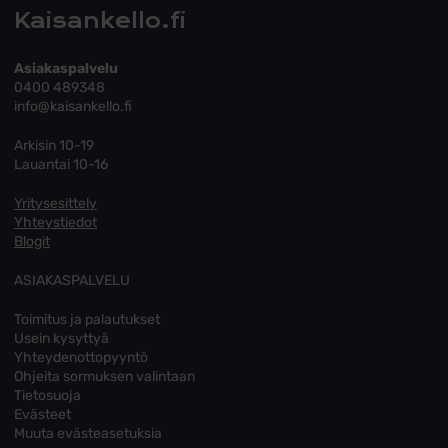
Kaisankello.fi
Asiakaspalvelu
0400 489348
info@kaisankello.fi
Arkisin 10-19
Lauantai 10-16
Yritysesittely
Yhteystiedot
Blogit
ASIAKASPALVELU
Toimitus ja palautukset
Usein kysyttyä
Yhteydenottopyyntö
Ohjeita sormuksen valintaan
Tietosuoja
Evästeet
Muuta evästeasetuksia