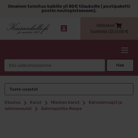
Siirry
Ilmainen toimitus kaikille yli 80€ tilauksille ( postipaketti
sisältöön
postin noutopisteeseen).
Ostoskori
Tuotteita (0)
0,00
€
Kaisankello.fi
Search
Hae
for:
Tuote-osastot
Etusivu
Korut
Miesten korut
Kalvosinnapit ja
solmioneulat
Solmiopidike Roope