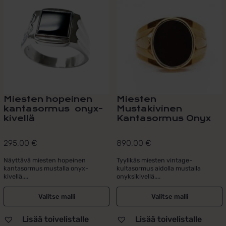
on
on
useampi
useampi
muunnelma.
muunnelma.
Voit
Voit
tehdä
tehdä
valinnat
valinnat
tuotteen
tuotteen
sivulla.
sivulla.
Miesten hopeinen
Miesten
kantasormus onyx-
Mustakivinen
kivellä
Kantasormus Onyx
295,00
€
890,00
€
Näyttävä miesten hopeinen
Tyylikäs miesten vintage-
kantasormus mustalla onyx-
kultasormus aidolla mustalla
kivellä....
onyksikivellä....
Valitse malli
Valitse malli
Lisää toivelistalle
Lisää toivelistalle