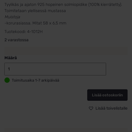
Tyylikäs ja ajaton 925 hopeinen solmiopidike (100% kierrätetty).
Toimitetaan ylellisessä mustassa
Muistoja
-korurasiassa. Mitat 58 x 6,5 mm
Tuotekoodi:
4-1012H
2 varastossa
Määrä
Solmiopidike
Roope
Toimitusaika 1-7 arkipäivää
määrä
Lisää ostoskoriin
Lisää toivelistalle