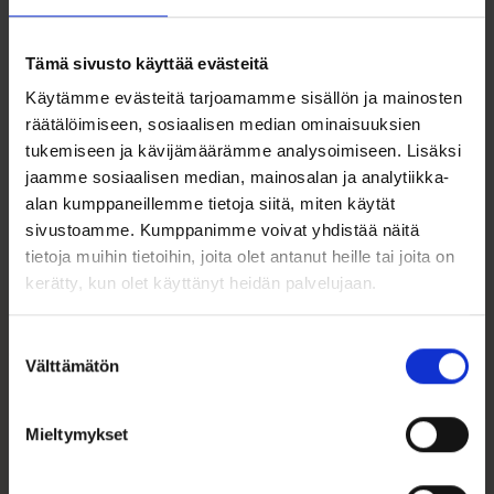
Pakkaus: Musta
Muistoja
-korurasia
Tämä sivusto käyttää evästeitä
Käytämme evästeitä tarjoamamme sisällön ja mainosten
räätälöimiseen, sosiaalisen median ominaisuuksien
tukemiseen ja kävijämäärämme analysoimiseen. Lisäksi
Ohjeita sormuksen tai korun
koon valintaan
jaamme sosiaalisen median, mainosalan ja analytiikka-
alan kumppaneillemme tietoja siitä, miten käytät
sivustoamme. Kumppanimme voivat yhdistää näitä
Tutustu ohjeisiin
tietoja muihin tietoihin, joita olet antanut heille tai joita on
kerätty, kun olet käyttänyt heidän palvelujaan.
Suostumuksen
Tutustu myös
Välttämätön
valinta
Tällä
Mieltymykset
tuotteella
on
useampi