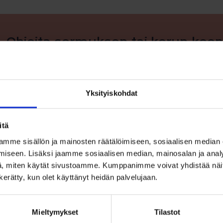
Ohjeita sormuksen tai korun koon
Yksityiskohdat
itä
mme sisällön ja mainosten räätälöimiseen, sosiaalisen median
iseen. Lisäksi jaamme sosiaalisen median, mainosalan ja analy
, miten käytät sivustoamme. Kumppanimme voivat yhdistää näitä t
n kerätty, kun olet käyttänyt heidän palvelujaan.
Mieltymykset
Tilastot