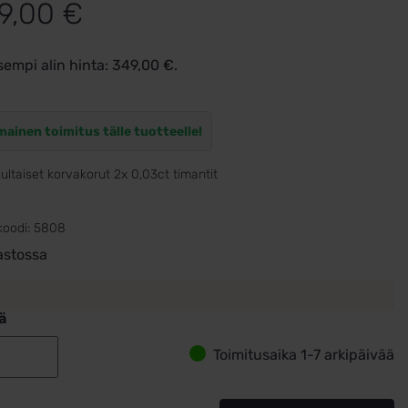
9,00
€
sempi alin hinta:
349,00
€
.
mainen toimitus tälle tuotteelle!
ultaiset korvakorut 2x 0,03ct timantit
koodi:
5808
astossa
ä
Toimitusaika 1-7 arkipäivää
Valkokultaiset
korvakorut
2x