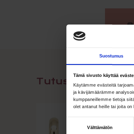
Suostumus
Tämä sivusto käyttää eväste
Tutustu myös
Käytämme evästeitä tarjoama
ja kävijämäärämme analysoim
kumppaneillemme tietoja siitä
olet antanut heille tai joita o
Suostumuksen
Välttämätön
valinta