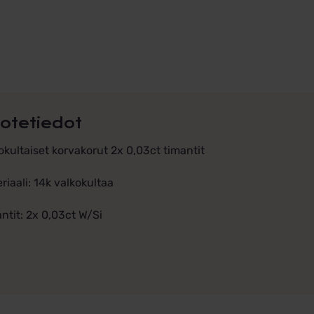
otetiedot
okultaiset korvakorut 2x 0,03ct timantit
riaali: 14k valkokultaa
ntit: 2x 0,03ct W/Si