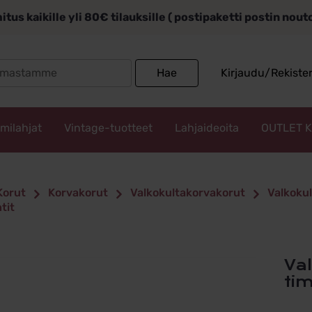
itus kaikille yli 80€ tilauksille ( postipaketti postin nou
Search
Hae
Kirjaudu/Rekiste
for:
mmilahjat
Vintage-tuotteet
Lahjaideoita
OUTLET 
Korut
Korvakorut
Valkokultakorvakorut
Valkoku
tit
Valkokultaiset korvakorut 2x 0,03ct
tim