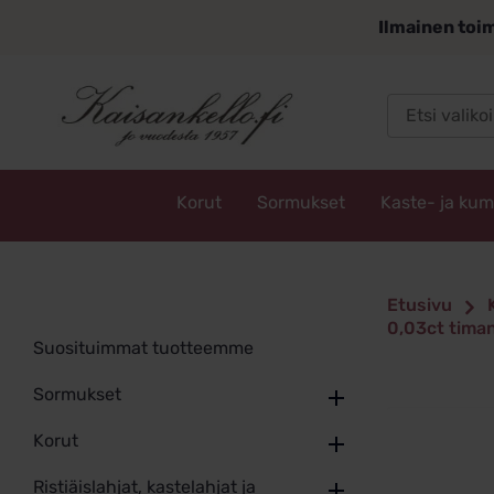
Siirry
Ilmainen toim
sisältöön
Korut
Sormukset
Kaste- ja ku
Kaisankello.fi
Etusivu
0,03ct timan
Suosituimmat tuotteemme
Sormukset
Korut
Ristiäislahjat, kastelahjat ja