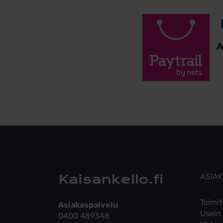
Kaisankello.fi
ASIA
Toimit
Asiakaspalvelu
Usein
0400 489348