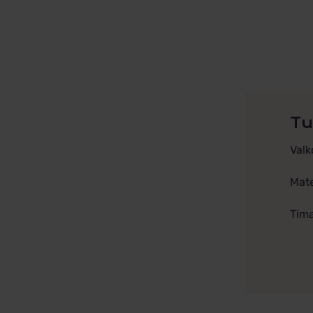
Tu
Valk
Mate
Tima