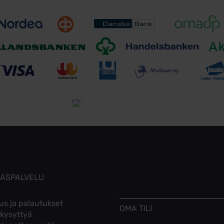
Toimitusehdot
Tutustu toimitusehtoihin
KASPALVELU
us ja palautukset
OMA TILI
 kysyttyä