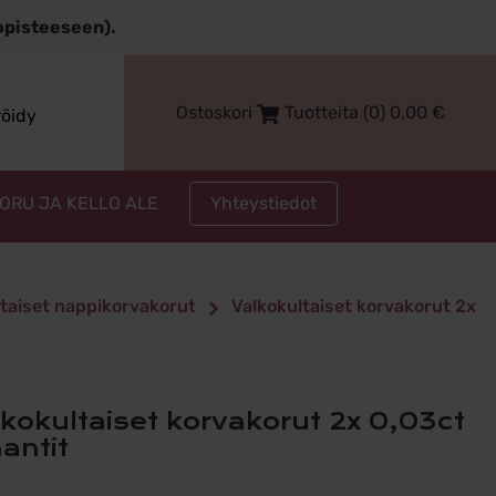
topisteeseen).
Ostoskori
Tuotteita (0)
0,00
€
röidy
Yhteystiedot
KORU JA KELLO ALE
ltaiset nappikorvakorut
Valkokultaiset korvakorut 2x
antit