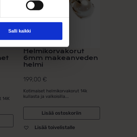
Salli kaikki
Helmikorvakorut
met
6mm makeanveden
helmi
199,00
€
Kotimaiset helmikorvakorut 14k
kullasta ja valkoisilla...
t 14K
Lisää ostoskoriin
Lisää toivelistalle