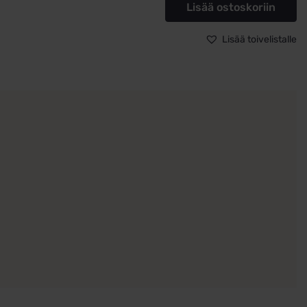
Lisää ostoskoriin
0,03ct
timantit
Lisää toivelistalle
määrä