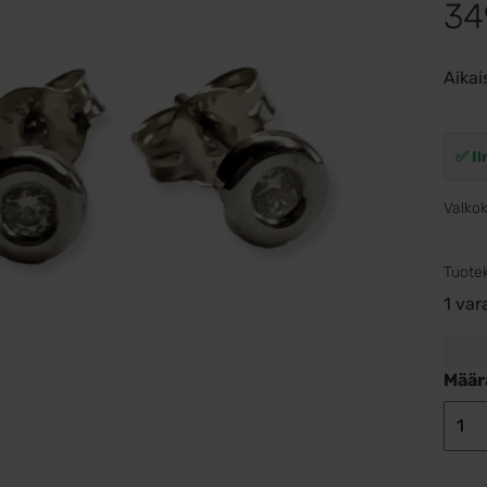
34
Aikai
✅ Il
Valkok
Tuote
1 var
Määr