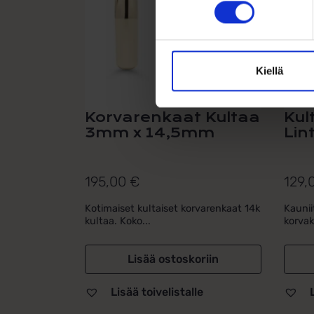
Kiellä
Korvarenkaat Kultaa
Kul
3mm x 14,5mm
Lin
195,00
€
129,
Kotimaiset kultaiset korvarenkaat 14k
Kauniit
kultaa. Koko...
korvak
Lisää ostoskoriin
Lisää toivelistalle