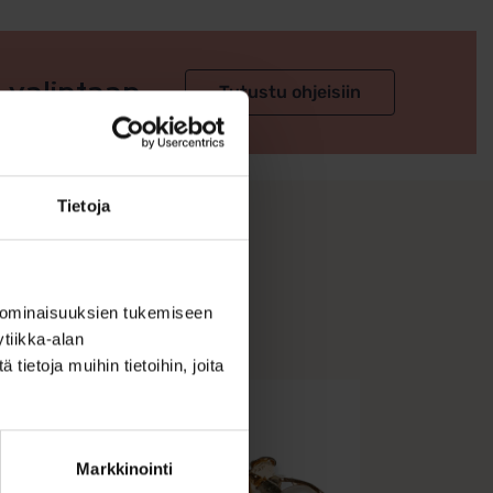
 valintaan
Tutustu ohjeisiin
Tietoja
 ominaisuuksien tukemiseen
tiikka-alan
ietoja muihin tietoihin, joita
Markkinointi