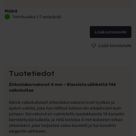
Määrä
Valkokultaiset
Toimitusaika 1-7 arkipäivää
korvakorut
zirkoneilla,
Lisää ostoskoriin
4mm
määrä
Lisää toivelistalle
Tuotetiedot
Zirkoniakorvakorut 4 mm – Klassista säihkettä 14k
valkokultaa
Nämä valkokultaiset zirkoniakorvakorut ovat tyylikäs ja
ajaton valinta, joka tuo hillittyä loistoa niin arkipäivään kuin
juhlaan. Korvakorut on valmistettu laadukkaasta 14 karaatin
kierrätetystä kullasta, ja niitä koristaa 4 mm kokoinen kirkas
zirkoniakivi, joka heijastaa valoa kauniisti ja tuo koruihin
elegantin säihkeen.