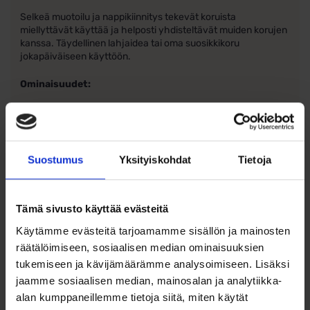
Selkeä muotoilu ja nappikiinnitys tekevät koruista
miellyttävät käyttää ja helposti yhdisteltävät muiden korujen
kanssa. Täydellinen lahjaidea tai oma suosikkikoru
jokapäiväiseen käyttöön.
Ominaisuudet:
Materiaali: 14k valkokulta
Kivi: Kirkas zirkonia
Suostumus
Yksityiskohdat
Tietoja
Kiven koko: 4 mm
Kiinnitys: Nappikiinnitys, perhoslukko
Tämä sivusto käyttää evästeitä
Valmistettu Suomessa
Käytämme evästeitä tarjoamamme sisällön ja mainosten
räätälöimiseen, sosiaalisen median ominaisuuksien
tukemiseen ja kävijämäärämme analysoimiseen. Lisäksi
jaamme sosiaalisen median, mainosalan ja analytiikka-
alan kumppaneillemme tietoja siitä, miten käytät