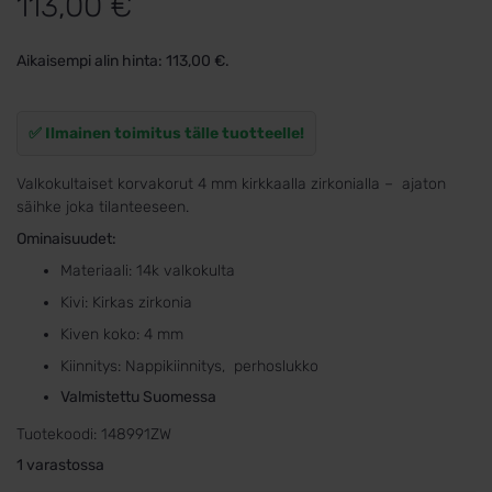
113,00
€
Aikaisempi alin hinta:
113,00
€
.
✅ Ilmainen toimitus tälle tuotteelle!
Valkokultaiset korvakorut 4 mm kirkkaalla zirkonialla – ajaton
säihke joka tilanteeseen.
Ominaisuudet:
Materiaali: 14k valkokulta
Kivi: Kirkas zirkonia
Kiven koko: 4 mm
Kiinnitys: Nappikiinnitys, perhoslukko
Valmistettu Suomessa
Tuotekoodi:
148991ZW
1 varastossa