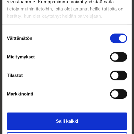
sivustoamme. Kumppanimme voivat yhdistää näitä
Ohjeita sormuksen tai korun
koon valintaan
tietoja muihin tietoihin, joita olet antanut heille tai joita on
kerätty, kun olet käyttänyt heidän palvelujaan.
Tutustu ohjeisiin
Suostumuksen
Välttämätön
valinta
Mieltymykset
Tutustu myös
Tilastot
ALE 25%
Markkinointi
Salli kaikki