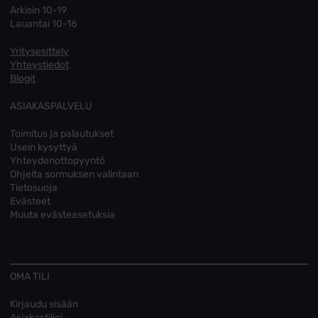
Arkisin 10-19
Lauantai 10-16
Yritysesittely
Yhteystiedot
Blogit
ASIAKASPALVELU
Toimitus ja palautukset
Usein kysyttyä
Yhteydenottopyyntö
Ohjeita sormuksen valintaan
Tietosuoja
Evästeet
Muuta evästeasetuksia
OMA TILI
Kirjaudu sisään
Asiakastilini