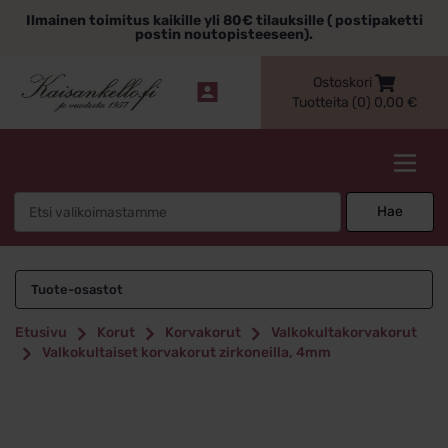
Siirry
Ilmainen toimitus kaikille yli 80€ tilauksille ( postipaketti
sisältöön
postin noutopisteeseen).
Ostoskori
Tuotteita (0)
0,00
€
Kaisankello.fi
Search
Hae
for:
Tuote-osastot
Etusivu
Korut
Korvakorut
Valkokultakorvakorut
Valkokultaiset korvakorut zirkoneilla, 4mm