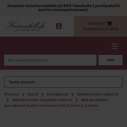
Siirry
Ilmainen toimitus kaikille yli 80€ tilauksille ( postipaketti
sisältöön
postin noutopisteeseen).
Ostoskori
Tuotteita (0)
0,00
€
Kaisankello.fi
Search
Hae
for:
Tuote-osastot
Etusivu
Korut
Korvakorut
Valkokultakorvakorut
Valkokultaiset nappikorvakorut
Valkokultaiset
korvakorut sydän zirkonia kivillä 5,5mm x 6,8mm