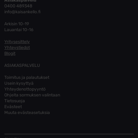
Asiakaspalvelu
0400 489348
info@kaisankello.fi
Arkisin 10-19
Lauantai 10-16
Yritysesittely
Yhteystiedot
Blogit
ASIAKASPALVELU
Toimitus ja palautukset
Usein kysyttyä
Yhteydenottopyyntö
Ohjeita sormuksen valintaan
Tietosuoja
Evästeet
Muuta evästeasetuksia