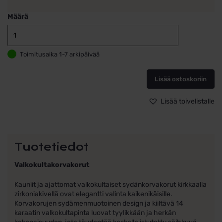
Määrä
Valkokultaiset
korvakorut
Toimitusaika 1-7 arkipäivää
sydän
zirkonia
kivillä
Lisää ostoskoriin
5,5mm
x
Lisää toivelistalle
6,8mm
määrä
Tuotetiedot
Valkokultakorvakorut
Kauniit ja ajattomat valkokultaiset sydänkorvakorut kirkkaalla
zirkoniakivellä ovat elegantti valinta kaikenikäisille.
Korvakorujen sydämenmuotoinen design ja kiiltävä 14
karaatin valkokultapinta luovat tyylikkään ja herkän