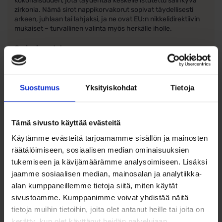
kokonaisuuden, jota täydentää keskelle istutettu säihkyvä
zirkonia. Nämä sirot nappikorvakorut sopivat täydellisesti
arkeen, juhlaan tai lahjaksi, ja ne ovat EU:n nikkelidirektiivin
mukaiset – turvallinen valinta myös herkälle iholle.
Ominaisuudet:
Materiaali: 585/1000 (14k) valkokulta
Suostumus
Yksityiskohdat
Tietoja
Kivi: Synteettinen kirkas zirkoni
Leveys: 6,8 mm
Tämä sivusto käyttää evästeitä
Korkeus: 5,5 mm
Käytämme evästeitä tarjoamamme sisällön ja mainosten
Pinta: Kiiltävä viimeistely
räätälöimiseen, sosiaalisen median ominaisuuksien
tukemiseen ja kävijämäärämme analysoimiseen. Lisäksi
Kiinnitys: Tappikiinnitys
jaamme sosiaalisen median, mainosalan ja analytiikka-
alan kumppaneillemme tietoja siitä, miten käytät
EU:n nikkelidirektiivin mukaiset ja hypoallergeeniset
sivustoamme. Kumppanimme voivat yhdistää näitä
tietoja muihin tietoihin, joita olet antanut heille tai joita on
kerätty, kun olet käyttänyt heidän palvelujaan.