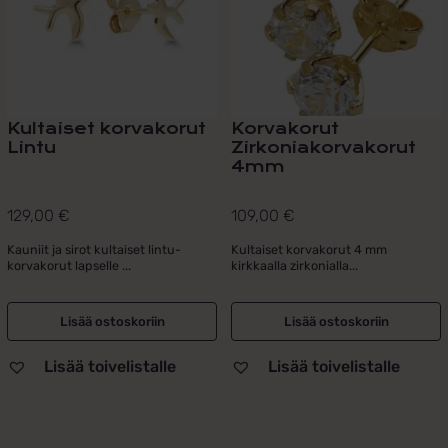
Kultaiset korvakorut
Korvakorut
Lintu
Zirkoniakorvakorut
4mm
129,00
€
109,00
€
Kauniit ja sirot kultaiset lintu-
Kultaiset korvakorut 4 mm
korvakorut lapselle ...
kirkkaalla zirkonialla...
Lisää ostoskoriin
Lisää ostoskoriin
Lisää toivelistalle
Lisää toivelistalle