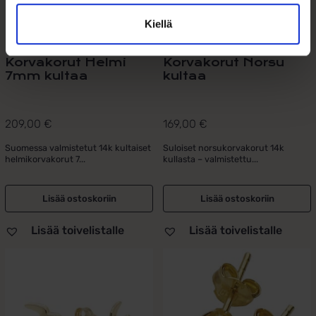
Kiellä
Korvakorut Helmi
Korvakorut Norsu
7mm kultaa
kultaa
209,00
€
169,00
€
Suomessa valmistetut 14k kultaiset
Suloiset norsukorvakorut 14k
helmikorvakorut 7...
kullasta – valmistettu...
Lisää ostoskoriin
Lisää ostoskoriin
Lisää toivelistalle
Lisää toivelistalle