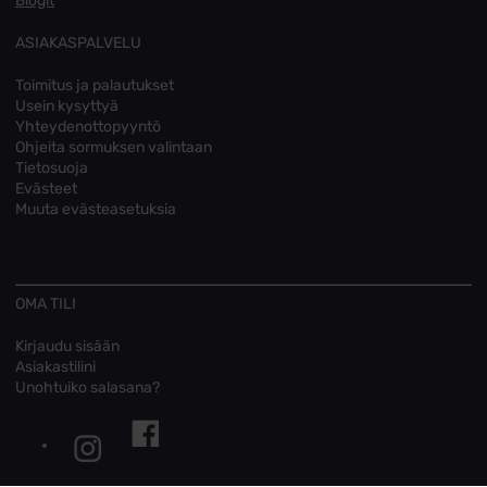
Blogit
ASIAKASPALVELU
Toimitus ja palautukset
Usein kysyttyä
Yhteydenottopyyntö
Ohjeita sormuksen valintaan
Tietosuoja
Evästeet
Muuta evästeasetuksia
OMA TILI
Kirjaudu sisään
Asiakastilini
Unohtuiko salasana?