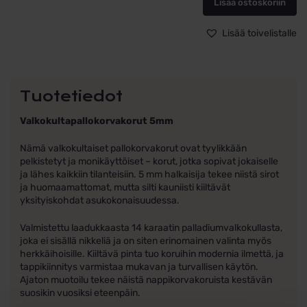
Lisää ostoskoriin
Lisää toivelistalle
Tuotetiedot
Valkokultapallokorvakorut 5mm
Nämä valkokultaiset pallokorvakorut ovat tyylikkään
pelkistetyt ja monikäyttöiset – korut, jotka sopivat jokaiselle
ja lähes kaikkiin tilanteisiin. 5 mm halkaisija tekee niistä sirot
ja huomaamattomat, mutta silti kauniisti kiiltävät
yksityiskohdat asukokonaisuudessa.
Valmistettu laadukkaasta 14 karaatin palladiumvalkokullasta,
joka ei sisällä nikkeliä ja on siten erinomainen valinta myös
herkkäihoisille. Kiiltävä pinta tuo koruihin modernia ilmettä, ja
tappikiinnitys varmistaa mukavan ja turvallisen käytön.
Ajaton muotoilu tekee näistä nappikorvakoruista kestävän
suosikin vuosiksi eteenpäin.