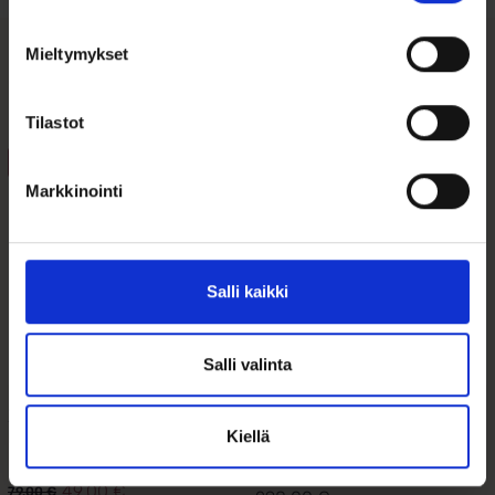
Mieltymykset
Tutustu myös
Tilastot
ALE 38%
Markkinointi
Salli kaikki
Salli valinta
Korvakorut
Kultaiset
Zirkoniapisara,
Sydänkorvakorut
Kiellä
hopeaa
Kirkkaalla
Zirkoniaki...
49,00
€
79,00
€