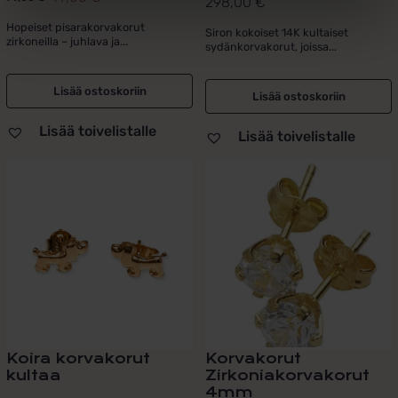
298,00
€
Alkuperäinen
Nykyinen
hinta
hinta
Hopeiset pisarakorvakorut
Siron kokoiset 14K kultaiset
zirkoneilla – juhlava ja...
sydänkorvakorut, joissa...
oli:
on:
79,00 €.
49,00 €.
Lisää ostoskoriin
Lisää ostoskoriin
Lisää toivelistalle
Lisää toivelistalle
Koira korvakorut
Korvakorut
kultaa
Zirkoniakorvakorut
4mm