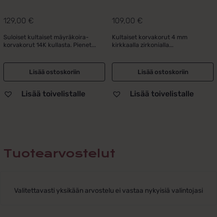
129,00
€
109,00
€
Suloiset kultaiset mäyräkoira-
Kultaiset korvakorut 4 mm
korvakorut 14K kullasta. Pienet...
kirkkaalla zirkonialla...
Lisää ostoskoriin
Lisää ostoskoriin
Lisää toivelistalle
Lisää toivelistalle
Tuotearvostelut
Valitettavasti yksikään arvostelu ei vastaa nykyisiä valintojasi