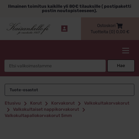
Siirry
Ilmainen toimitus kaikille yli 80€ tilauksille ( postipaketti
sisältöön
postin noutopisteeseen).
Ostoskori
Tuotteita (0)
0,00
€
Kaisankello.fi
Search
Hae
for:
Tuote-osastot
Etusivu
Korut
Korvakorut
Valkokultakorvakorut
Valkokultaiset nappikorvakorut
Valkokultapallokorvakorut 5mm