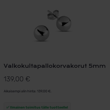
Valkokultapallokorvakorut 5mm
139,00
€
Aikaisempi alin hinta:
139,00
€
.
✅ Ilmainen toimitus tälle tuotteelle!