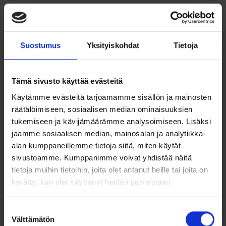
Ominaisuudet:
Halkaisija: 5 mm
Suostumus
Yksityiskohdat
Tietoja
Kiiltävä
Materiaali: 14k palladiumvalkokulta (nikkelivapaa) 14k (
585), paino noin 0,34g
Tämä sivusto käyttää evästeitä
Käytämme evästeitä tarjoamamme sisällön ja mainosten
Tappikiinnitys
räätälöimiseen, sosiaalisen median ominaisuuksien
tukemiseen ja kävijämäärämme analysoimiseen. Lisäksi
jaamme sosiaalisen median, mainosalan ja analytiikka-
alan kumppaneillemme tietoja siitä, miten käytät
sivustoamme. Kumppanimme voivat yhdistää näitä
tietoja muihin tietoihin, joita olet antanut heille tai joita on
Ohjeita sormuksen tai korun
koon valintaan
kerätty, kun olet käyttänyt heidän palvelujaan.
Tutustu ohjeisiin
Suostumuksen
Välttämätön
valinta