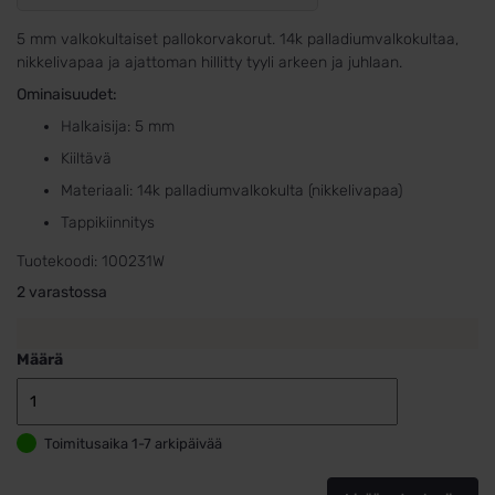
5 mm valkokultaiset pallokorvakorut. 14k palladiumvalkokultaa,
nikkelivapaa ja ajattoman hillitty tyyli arkeen ja juhlaan.
Ominaisuudet:
Halkaisija: 5 mm
Kiiltävä
Materiaali: 14k palladiumvalkokulta (nikkelivapaa)
Tappikiinnitys
Tuotekoodi:
100231W
2 varastossa
Määrä
Valkokultapal
5mm
Toimitusaika 1-7 arkipäivää
määrä