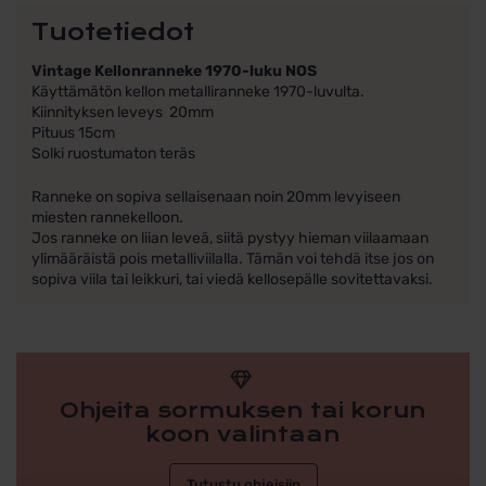
Tuotetiedot
Vintage Kellonranneke 1970-luku NOS
Käyttämätön kellon metalliranneke 1970-luvulta.
Kiinnityksen leveys 20mm
Pituus 15cm
Solki ruostumaton teräs
Ranneke on sopiva sellaisenaan noin 20mm levyiseen
miesten rannekelloon.
Jos ranneke on liian leveä, siitä pystyy hieman viilaamaan
ylimääräistä pois metalliviilalla. Tämän voi tehdä itse jos on
sopiva viila tai leikkuri, tai viedä kellosepälle sovitettavaksi.
Ohjeita sormuksen tai korun
koon valintaan
Tutustu ohjeisiin