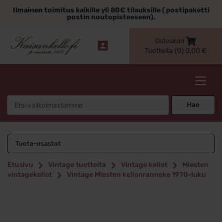
Siirry
Ilmainen toimitus kaikille yli 80€ tilauksille ( postipaketti
sisältöön
postin noutopisteeseen).
Ostoskori
Tuotteita (0)
0,00
€
Kaisankello.fi
Search
Hae
for:
Tuote-osastot
Etusivu
Vintage tuotteita
Vintage kellot
Miesten
vintagekellot
Vintage Miesten kellonranneke 1970-luku