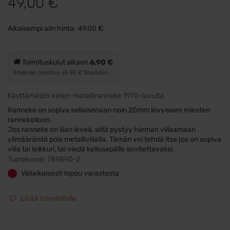
49,00
€
Aikaisempi alin hinta:
49,00
€
.
🚚 Toimituskulut alkaen
6,90 €
Ilmainen toimitus yli 80 € tilauksiin.
Käyttämätön kellon metalliranneke 1970-luvulta.
Ranneke on sopiva sellaisenaan noin 20mm levyiseen miesten
rannekelloon.
Jos ranneke on liian leveä, siitä pystyy hieman viilaamaan
ylimääräistä pois metalliviilalla. Tämän voi tehdä itse jos on sopiva
viila tai leikkuri, tai viedä kellosepälle sovitettavaksi.
Tuotekoodi:
789890-2
Väliaikaisesti loppu varastosta
Lisää toivelistalle