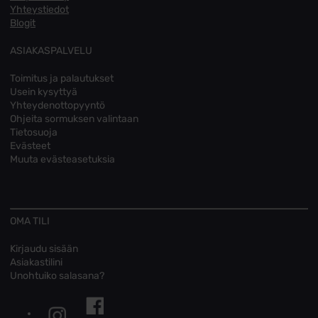
Yhteystiedot
Blogit
ASIAKASPALVELU
Toimitus ja palautukset
Usein kysyttyä
Yhteydenottopyyntö
Ohjeita sormuksen valintaan
Tietosuoja
Evästeet
Muuta evästeasetuksia
OMA TILI
Kirjaudu sisään
Asiakastilini
Unohtuiko salasana?