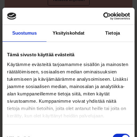
Suostumus
Yksityiskohdat
Tietoja
Tutustu myös
Tämä sivusto käyttää evästeitä
Tällä
ALE 23%
tuotteella
Käytämme evästeitä tarjoamamme sisällön ja mainosten
on
räätälöimiseen, sosiaalisen median ominaisuuksien
useampi
muunnelma.
tukemiseen ja kävijämäärämme analysoimiseen. Lisäksi
Voit
jaamme sosiaalisen median, mainosalan ja analytiikka-
tehdä
alan kumppaneillemme tietoja siitä, miten käytät
valinnat
sivustoamme. Kumppanimme voivat yhdistää näitä
tuotteen
sivulla.
tietoja muihin tietoihin, joita olet antanut heille tai joita on
kerätty, kun olet käyttänyt heidän palvelujaan.
Miesten
Vintage Rintaneula
Mustakivinen
Hopeaa
Suostumuksen
Kantasormus Onyx