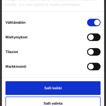
valinnat
kerätty, kun olet käyttänyt heidän palvelujaan.
tuotteen
sivulla.
Suostumuksen
Miesten
Vintage Omega Box
Välttämätön
valinta
Mustakivinen
Lady
Kantasormus Onyx
Mieltymykset
890,00
€
75,00
€
Tyylikäs miesten vintage-
Omega vintage rasia naisten
Tilastot
kultasormus aidolla mustalla
kellolle
onyksikivellä....
Markkinointi
Valitse malli
Lisää ostoskoriin
Lisää toivelistalle
Lisää toivelistalle
ALE 39%
Salli kaikki
Salli valinta