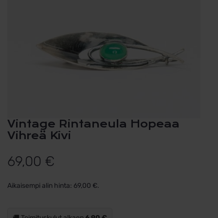
Vintage Rintaneula Hopeaa
Vihreä Kivi
69,00
€
Aikaisempi alin hinta:
69,00
€
.
🚚 Toimituskulut alkaen
6,90 €