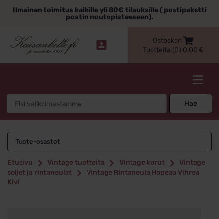
Siirry
Ilmainen toimitus kaikille yli 80€ tilauksille ( postipaketti
sisältöön
postin noutopisteeseen).
Ostoskori
Tuotteita (0)
0,00
€
Kaisankello.fi
Search
Hae
for:
Tuote-osastot
Etusivu
Vintage tuotteita
Vintage korut
Vintage
soljet ja rintaneulat
Vintage Rintaneula Hopeaa Vihreä
Kivi