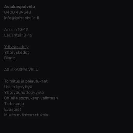
Asiakaspalvelu
0400 489348
info@kaisankello.fi
Arkisin 10-19
Lauantai 10-16
Yritysesittely
Yhteystiedot
Blogit
ASIAKASPALVELU
Toimitus ja palautukset
Usein kysyttyä
Yhteydenottopyyntö
Ohjeita sormuksen valintaan
Tietosuoja
Evästeet
Muuta evästeasetuksia