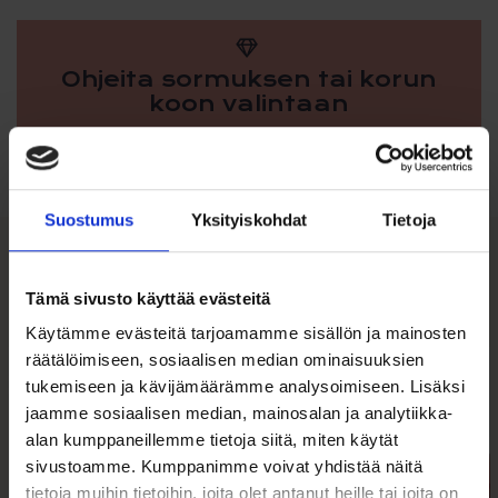
Ohjeita sormuksen tai korun
koon valintaan
Tutustu ohjeisiin
Suostumus
Yksityiskohdat
Tietoja
Tutustu myös
Tämä sivusto käyttää evästeitä
Käytämme evästeitä tarjoamamme sisällön ja mainosten
Tällä
räätälöimiseen, sosiaalisen median ominaisuuksien
tuotteella
tukemiseen ja kävijämäärämme analysoimiseen. Lisäksi
on
jaamme sosiaalisen median, mainosalan ja analytiikka-
useampi
alan kumppaneillemme tietoja siitä, miten käytät
muunnelma.
Voit
sivustoamme. Kumppanimme voivat yhdistää näitä
tehdä
tietoja muihin tietoihin, joita olet antanut heille tai joita on