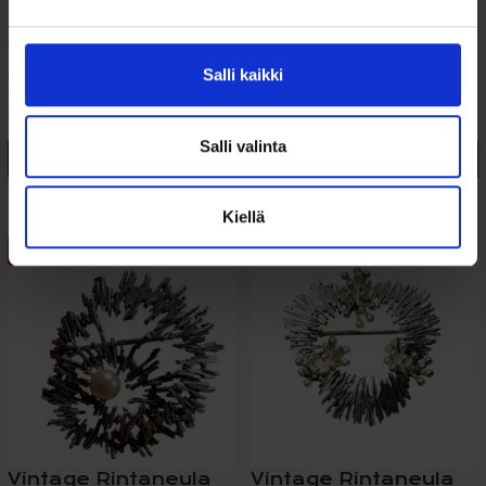
990,00
€
329,00
€
Salli kaikki
Vintage Omega De Ville Naisten
Aidot vintage-korvakorut 1960-
Kultakello...
luvulta. 14k kultaa ja...
Salli valinta
Lisää ostoskoriin
Lisää ostoskoriin
Lisää toivelistalle
Lisää toivelistalle
Kiellä
ALE 23%
ALE 23%
Vintage Rintaneula
Vintage Rintaneula