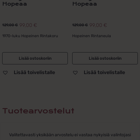
Hopeaa
Hopeaa
99,00
€
99,00
€
129,00
€
129,00
€
Alkuperäinen
Nykyinen
Alkuperäinen
Nykyinen
hinta
hinta
hinta
hinta
1970-luku Hopeinen Rintakoru
Hopeinen Rintaneula
oli:
on:
oli:
on:
129,00 €.
99,00 €.
129,00 €.
99,00 €.
Lisää ostoskoriin
Lisää ostoskoriin
Lisää toivelistalle
Lisää toivelistalle
Tuotearvostelut
Valitettavasti yksikään arvostelu ei vastaa nykyisiä valintojasi