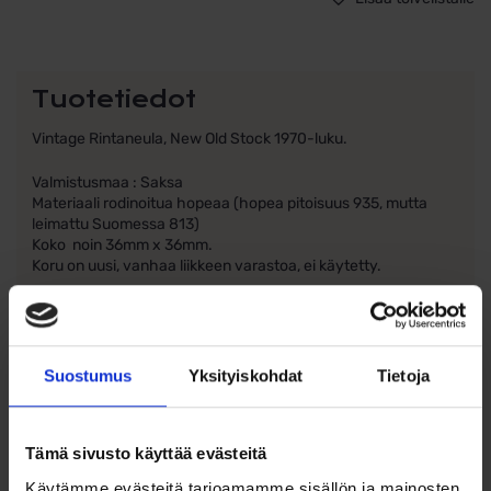
Tuotetiedot
Vintage Rintaneula, New Old Stock 1970-luku.
Valmistusmaa : Saksa
Materiaali rodinoitua hopeaa (hopea pitoisuus 935, mutta
leimattu Suomessa 813)
Koko noin 36mm x 36mm.
Koru on uusi, vanhaa liikkeen varastoa, ei käytetty.
Suostumus
Yksityiskohdat
Tietoja
Ohjeita sormuksen tai korun
koon valintaan
Tämä sivusto käyttää evästeitä
Käytämme evästeitä tarjoamamme sisällön ja mainosten