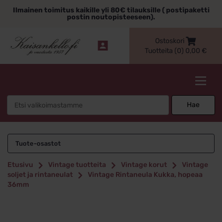
Siirry
Ilmainen toimitus kaikille yli 80€ tilauksille ( postipaketti
sisältöön
postin noutopisteeseen).
Ostoskori
Tuotteita (0)
0,00
€
Kaisankello.fi
Search
Hae
for:
Tuote-osastot
Etusivu
Vintage tuotteita
Vintage korut
Vintage
soljet ja rintaneulat
Vintage Rintaneula Kukka, hopeaa
36mm