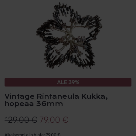
ALE 39%
Vintage Rintaneula Kukka,
hopeaa 36mm
Alkuperäinen
Nykyinen
129,00
€
79,00
€
hinta
hinta
Aikaisempi alin hinta:
79,00
€
.