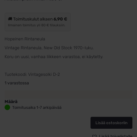
oli:
on:
129,00 €.
79,00 €.
🚚 Toimituskulut alkaen
6,90 €
Ilmainen toimitus yli 80 € tilauksiin.
Hopeinen Rintaneula
Vintage Rintaneula, New Old Stock 1970-luku.
Koru on uusi, vanhaa liikkeen varastoa, ei käytetty.
Tuotekoodi:
Vintagesolki D-2
1 varastossa
Määrä
Vintage
Toimitusaika 1-7 arkipäivää
Rintaneula
Kukka,
Lisää ostoskoriin
hopeaa
36mm
määrä
Lisää toivelistalle