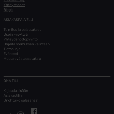
Yritysesittely
Yhteystiedot
Blogit
ASIAKASPALVELU
Toimitus ja palautukset
Usein kysyttyä
Yhteydenottopyyntö
Ohjeita sormuksen valintaan
Tietosuoja
Evästeet
Muuta evästeasetuksia
OMA TILI
Kirjaudu sisään
Asiakastilini
Unohtuiko salasana?