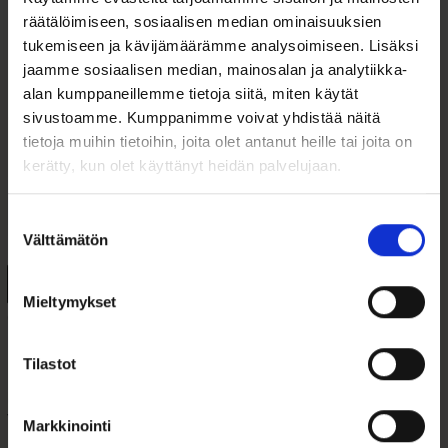
Tutustu ohjeisiin
räätälöimiseen, sosiaalisen median ominaisuuksien
tukemiseen ja kävijämäärämme analysoimiseen. Lisäksi
jaamme sosiaalisen median, mainosalan ja analytiikka-
alan kumppaneillemme tietoja siitä, miten käytät
sivustoamme. Kumppanimme voivat yhdistää näitä
Tutustu myös
tietoja muihin tietoihin, joita olet antanut heille tai joita on
kerätty, kun olet käyttänyt heidän palvelujaan.
Suostumuksen
Välttämätön
valinta
Mieltymykset
Tilastot
Omega De Ville
Vintage korvakorut
Vintage Kultakello
vaaleansininen
Markkinointi
synteettinen ...