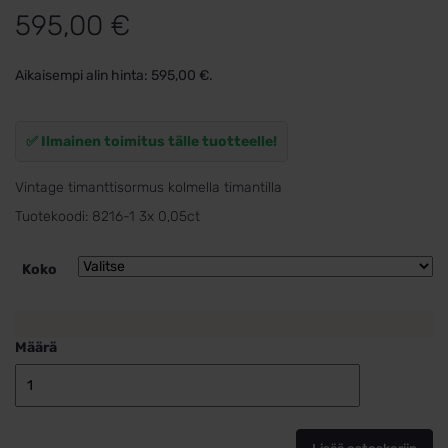
595,00
€
Aikaisempi alin hinta:
595,00
€
.
✅ Ilmainen toimitus tälle tuotteelle!
Vintage timanttisormus kolmella timantilla
Tuotekoodi:
8216-1 3x 0,05ct
Koko
Määrä
Vintage
sormus
3x