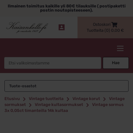
Siirry
Ilmainen toimitus kaikille yli 80€ tilauksille ( postipaketti
sisältöön
postin noutopisteeseen).
Ostoskori
Tuotteita (0)
0,00
€
Kaisankello.fi
Search
Hae
for:
Tuote-osastot
Etusivu
Vintage tuotteita
Vintage korut
Vintage
sormukset
Vintage kultasormukset
Vintage sormus
3x 0,05ct timanteilla 14k kultaa