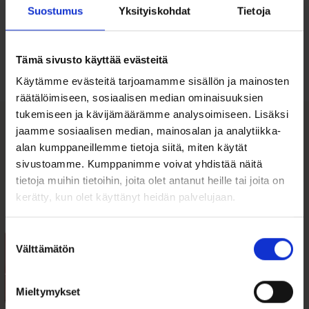
Suostumus
Yksityiskohdat
Tietoja
Ohjeita sormuksen tai korun
koon valintaan
Tämä sivusto käyttää evästeitä
Tutustu ohjeisiin
Käytämme evästeitä tarjoamamme sisällön ja mainosten
räätälöimiseen, sosiaalisen median ominaisuuksien
tukemiseen ja kävijämäärämme analysoimiseen. Lisäksi
jaamme sosiaalisen median, mainosalan ja analytiikka-
Tutustu myös
alan kumppaneillemme tietoja siitä, miten käytät
sivustoamme. Kumppanimme voivat yhdistää näitä
tietoja muihin tietoihin, joita olet antanut heille tai joita on
ALE 39%
kerätty, kun olet käyttänyt heidän palvelujaan.
Suostumuksen
Välttämätön
valinta
Mieltymykset