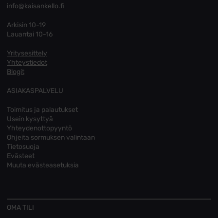
info@kaisankello.fi
Arkisin 10-19
Lauantai 10-16
Yritysesittely
Yhteystiedot
Blogit
ASIAKASPALVELU
Toimitus ja palautukset
Usein kysyttyä
Yhteydenottopyyntö
Ohjeita sormuksen valintaan
Tietosuoja
Evästeet
Muuta evästeasetuksia
OMA TILI