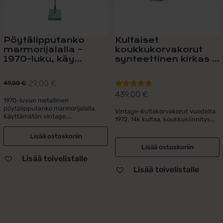
Pöytälipputanko
Kultaiset
marmorijalalla –
koukkukorvakorut
1970-luku, käy...
synteettinen kirkas ...
29,00
€
49,00
€
Alkuperäinen
Nykyinen
439,00
€
Arvostelu
hinta
hinta
1970-luvun metallinen
tuotteesta:
pöytälipputanko marmorijalalla.
oli:
on:
Vintage-kultakorvakorut vuodelta
5.00
/ 5
Käyttämätön vintage,...
1972. 14k kultaa, koukkukiinnitys...
49,00 €.
29,00 €.
Lisää ostoskoriin
Lisää ostoskoriin
Lisää toivelistalle
Lisää toivelistalle