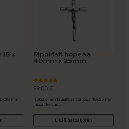
u 15 x
Rippiristi hopeaa
40mm x 25mm
99,00
€
Arvostelu
tuotteesta:
s 15x28 mm.
Isokokoinen krusifiksiristiriipus 40x25 mm,
5.00
/ 5
jossa Jeesus...
in
Lisää ostoskoriin