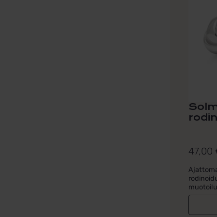
Solm
rodi
47,00
Ajattom
rodinoid
muotoilu.