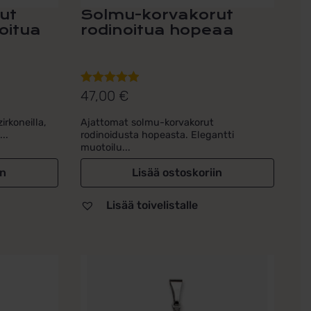
ut
Solmu-korvakorut
noitua
rodinoitua hopeaa
47,00
€
Arvostelu
tuotteesta:
rkoneilla,
Ajattomat solmu-korvakorut
5.00
/ 5
..
rodinoidusta hopeasta. Elegantti
muotoilu...
in
Lisää ostoskoriin
Lisää toivelistalle