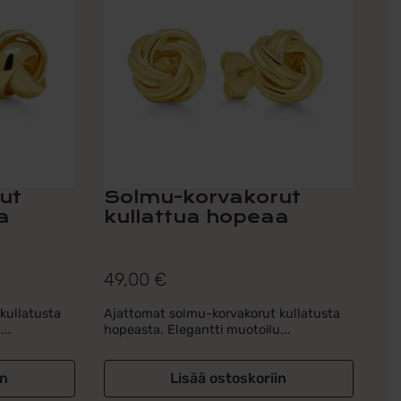
ut
Solmu-korvakorut
a
kullattua hopeaa
49,00
€
kullatusta
Ajattomat solmu-korvakorut kullatusta
..
hopeasta. Elegantti muotoilu...
in
Lisää ostoskoriin