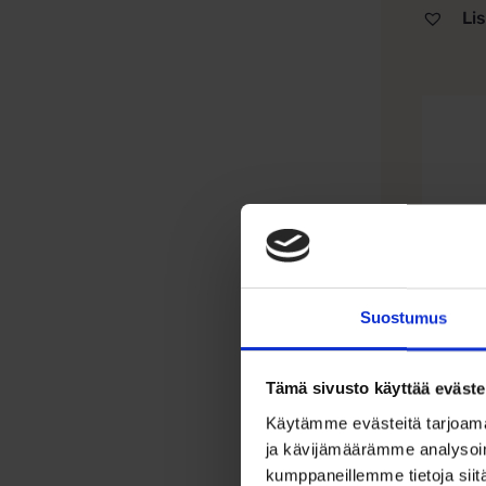
Lis
Tällä
tuotteel
on
useamp
muunne
Voit
tehdä
valinna
tuottee
Suostumus
sivulla.
Mies
Tämä sivusto käyttää eväste
kant
Käytämme evästeitä tarjoama
koti
ja kävijämäärämme analysoim
kumppaneillemme tietoja siitä