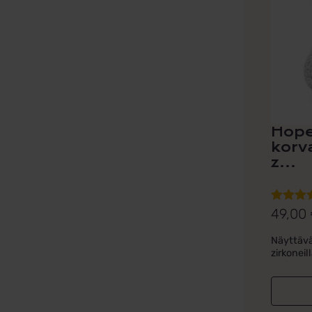
Hopei
korva
z...
49,00
Arvoste
tuottees
Näyttävä
5.00
/ 5
zirkoneill