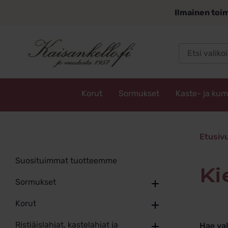
Siirry
Ilmainen toim
sisältöön
Korut
Sormukset
Kaste- ja ku
Kaisankello.fi
kierrät
Etusiv
Suosituimmat tuotteemme
k
Sormukset
Korut
Ristiäislahjat, kastelahjat ja
Hae va