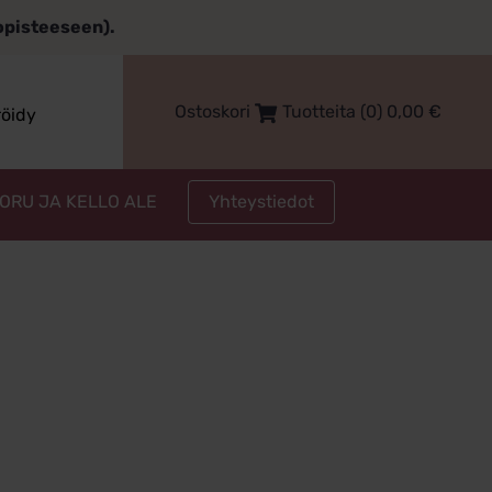
topisteeseen).
Ostoskori
Tuotteita (0)
0,00
€
röidy
Yhteystiedot
KORU JA KELLO ALE