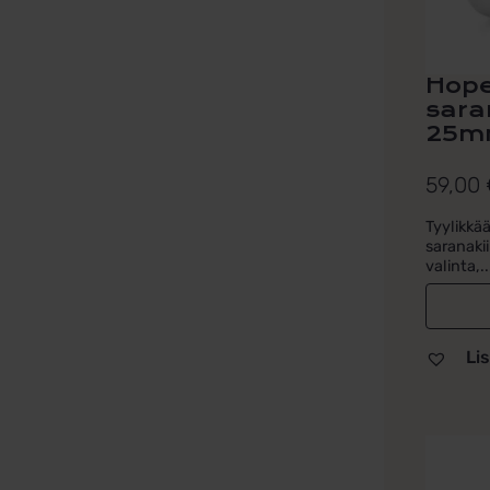
Hope
sara
25m
59,00
Tyylikkä
saranaki
valinta,..
Lis