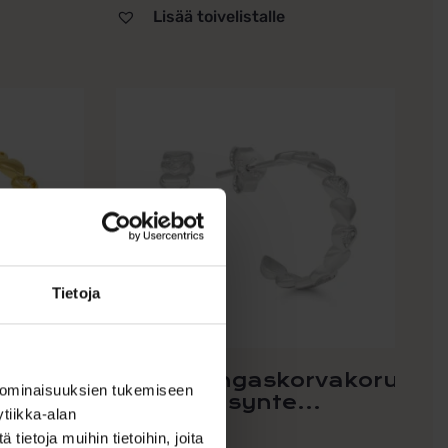
Lisää toivelistalle
Tietoja
t
Hopeiset
vakorut
sydänrengaskorvakorut
 ominaisuuksien tukemiseen
kirkkailla synte...
tiikka-alan
ietoja muihin tietoihin, joita