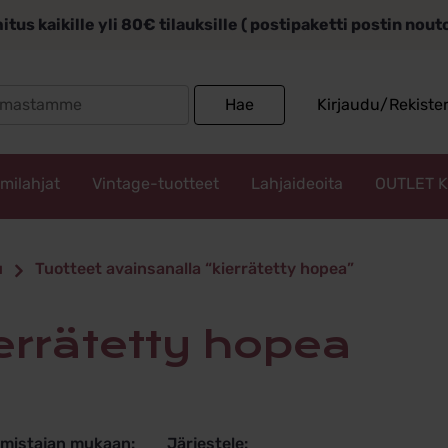
itus kaikille yli 80€ tilauksille ( postipaketti postin nou
Search
Hae
Kirjaudu/Rekiste
for:
mmilahjat
Vintage-tuotteet
Lahjaideoita
OUTLET 
etty hopea
u
Tuotteet avainsanalla “kierrätetty hopea”
ierrätetty hopea
lmistajan mukaan:
Järjestele: