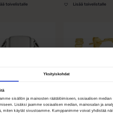
ää toivelistalle
Lisää toivelistalle
la
i
lma.
t
n
Yksityiskohdat
ten hopeinen
Kullatut hopeise
itä
asormus –
sydänrengaskor
mme sisällön ja mainosten räätälöimiseen, sosiaalisen median
mainen 925 h...
kirkkai...
iseen. Lisäksi jaamme sosiaalisen median, mainosalan ja analy
, miten käytät sivustoamme. Kumppanimme voivat yhdistää näitä t