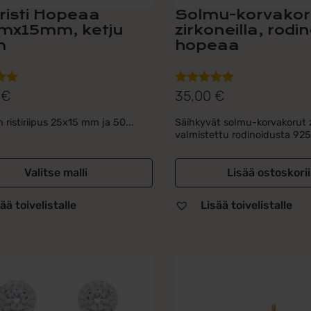
iristi Hopeaa
Solmu-korvakor
x15mm, ketju
zirkoneilla, rodi
m
hopeaa
0
€
35,00
€
lu
Arvostelu
ta:
tuotteesta:
 ristiriipus 25x15 mm ja 50...
Säihkyvät solmu-korvakorut zi
5.00
/ 5
valmistettu rodinoidusta 925.
Valitse malli
Lisää ostoskori
ää toivelistalle
Lisää toivelistalle