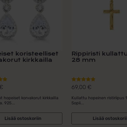
set koristeelliset
Rippiristi kullatt
korut kirkkailla
28 mm
€
69,00
€
lu
Arvostelu
ta:
tuotteesta:
t hopeiset korvakorut kirkkailla
Kullattu hopeinen ristiriipu
5.00
/ 5
a. 925...
Sopii...
Lisää ostoskoriin
Lisää ostoskori