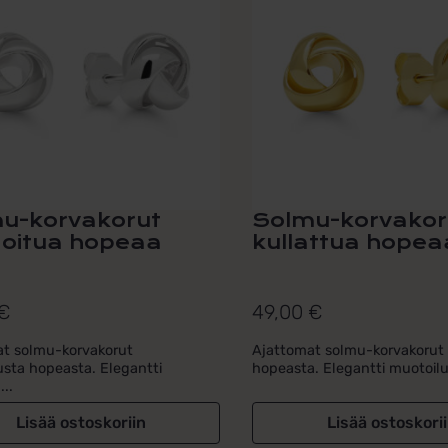
u-korvakorut
Solmu-korvakor
noitua hopeaa
kullattua hopea
€
49,00
€
at solmu-korvakorut
Ajattomat solmu-korvakorut 
usta hopeasta. Elegantti
hopeasta. Elegantti muotoilu.
..
Lisää ostoskoriin
Lisää ostoskori