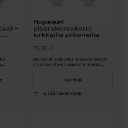
Hopeiset
aat –
pisarakorvakorut
...
kirkkailla zirkoneilla
29,00
€
dut
Näyttävät rodinoidut hopeakorvakorut,
...
joissa kimaltavat pisaranmuotoiset...
in
Lue lisää
Lisää toivelistalle