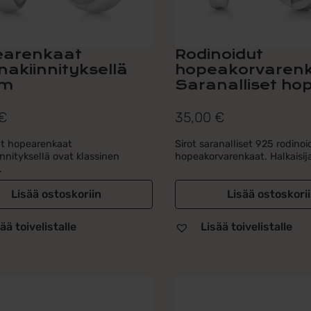
arenkaat
Rodinoidut
nakiinnityksellä
hopeakorvarenk
m
Saranalliset hop
€
35,00
€
ät hopearenkaat
Sirot saranalliset 925 rodinoi
innityksellä ovat klassinen
hopeakorvarenkaat. Halkaisija
.
Lisää ostoskoriin
Lisää ostoskori
ää toivelistalle
Lisää toivelistalle