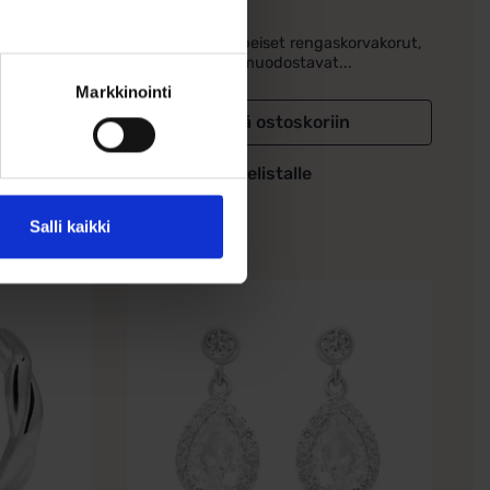
47,00
€
korvakorut,
Romanttiset hopeiset rengaskorvakorut,
..
joissa sydämet muodostavat...
Markkinointi
in
Lisää ostoskoriin
Lisää toivelistalle
Salli kaikki