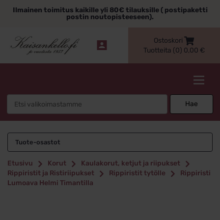
Siirry
Ilmainen toimitus kaikille yli 80€ tilauksille ( postipaketti
sisältöön
postin noutopisteeseen).
Ostoskori
Tuotteita (0)
0,00
€
Kaisankello.fi
Search
Hae
for:
Tuote-osastot
Etusivu
Korut
Kaulakorut, ketjut ja riipukset
Rippiristit ja Ristiriipukset
Rippiristit tytölle
Rippiristi
Lumoava Helmi Timantilla