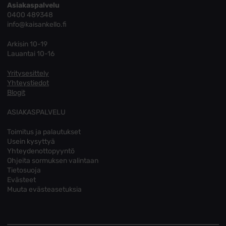
Asiakaspalvelu
0400 489348
info@kaisankello.fi
Arkisin 10-19
Lauantai 10-16
Yritysesittely
Yhteystiedot
Blogit
ASIAKASPALVELU
Toimitus ja palautukset
Usein kysyttyä
Yhteydenottopyyntö
Ohjeita sormuksen valintaan
Tietosuoja
Evästeet
Muuta evästeasetuksia