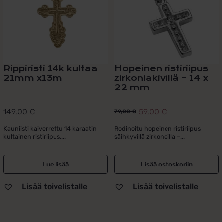
Rippiristi 14k kultaa
Hopeinen ristiriipus
21mm x13m
zirkoniakivillä – 14 x
22 mm
149,00
€
59,00
€
79,00
€
Alkuperäinen
Nykyinen
hinta
hinta
Kauniisti kaiverrettu 14 karaatin
Rodinoitu hopeinen ristiriipus
kultainen ristiriipus,...
säihkyvillä zirkoneilla –...
oli:
on:
79,00 €.
59,00 €.
Lue lisää
Lisää ostoskoriin
Lisää toivelistalle
Lisää toivelistalle