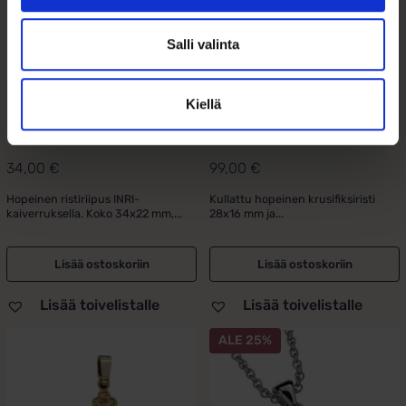
Salli valinta
Rippiristi hopeaa Inri
Rippiristi kullattu
Kiellä
hopea ja duble ketju
34,00
€
99,00
€
Hopeinen ristiriipus INRI-
Kullattu hopeinen krusifiksiristi
kaiverruksella. Koko 34x22 mm,...
28x16 mm ja...
Lisää ostoskoriin
Lisää ostoskoriin
Lisää toivelistalle
Lisää toivelistalle
ALE 25%