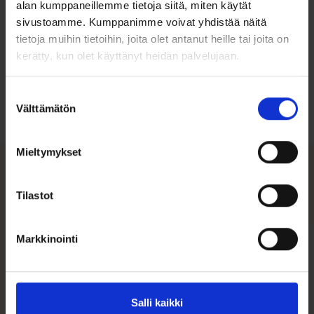
alan kumppaneillemme tietoja siitä, miten käytät
sivustoamme. Kumppanimme voivat yhdistää näitä
tietoja muihin tietoihin, joita olet antanut heille tai joita on
Ohjeita sormuksen tai korun
kerätty, kun olet käyttänyt heidän palvelujaan.
koon valintaan
Suostumuksen
Tutustu ohjeisiin
Välttämätön
valinta
Mieltymykset
Tutustu myös
Tilastot
Markkinointi
Salli kaikki