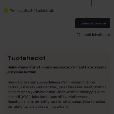
Rippiristi
Lumoava
Toimitusaika 5-15 arkipäivää
Helmi
Timantilla
määrä
Lisää ostoskoriin
Lisää toivelistalle
Tuotetiedot
Helmi-timanttiristi – siro hopeakoru timanttikoristeella
erityisiin hetkiin
Heikki Hartikaisen suunnittelema
Helmi-timanttiristi
on
herkkä ja merkityksellinen koru, jossa klassinen muoto kohtaa
hienostuneen yksityiskohdan. Ristin keskellä säihkyy 0,01 ct
timantti (W/Si), joka tuo koruun hillityn ylellisyyden.
Hopeiseen ristiin on lisätty kaunis helmireunus, joka korostaa
sen ajatonta ja arvokasta muotokieltä.