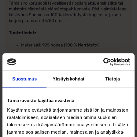
Tämä siro koru sopii täydellisesti rippilahjaksi, ensiristiksi tai
muistoksi tärkeästä elämäntapahtumasta. Risti valmistetaan
käsityönä Suomessa 100 % kierrätetystä hopeasta, ja sen
ketjun pituus on 45/50 cm.
Tuotetiedot:
Materiaali: 925 hopea (100 % kierrätetty)
Kivi: Timantti 0,01 ct W/Si
Ristin koko: 11 × 17 mm
Suostumus
Yksityiskohdat
Tietoja
Ketjun pituus: 45/50 cm
Suunnittelija: Heikki Hartikainen
Tämä sivusto käyttää evästeitä
Valmistus: Käsityönä Suomessa
Käytämme evästeitä tarjoamamme sisällön ja mainosten
räätälöimiseen, sosiaalisen median ominaisuuksien
Toimitus: Kauniissa korurasiassa
tukemiseen ja kävijämäärämme analysoimiseen. Lisäksi
jaamme sosiaalisen median, mainosalan ja analytiikka-