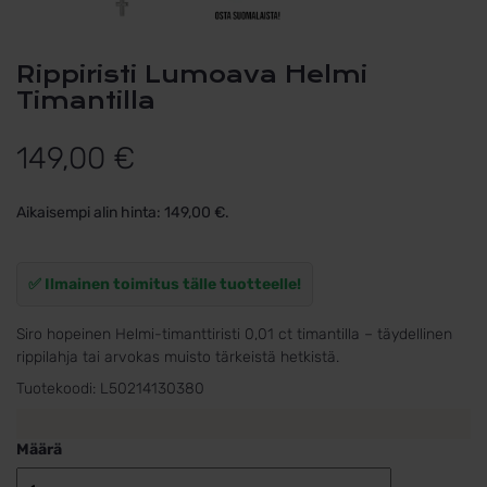
Rippiristi Lumoava Helmi
Timantilla
149,00
€
Aikaisempi alin hinta:
149,00
€
.
✅ Ilmainen toimitus tälle tuotteelle!
Siro hopeinen Helmi-timanttiristi 0,01 ct timantilla – täydellinen
rippilahja tai arvokas muisto tärkeistä hetkistä.
Tuotekoodi:
L50214130380
Määrä