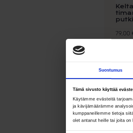
Kelt
timan
putk
79,00
Sirot ki
karaatin.
Suostumus
Lis
Tämä sivusto käyttää eväste
Käytämme evästeitä tarjoama
ja kävijämäärämme analysoim
kumppaneillemme tietoja siitä
olet antanut heille tai joita o