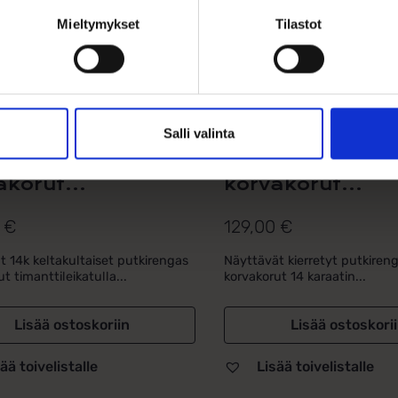
Mieltymykset
Tilastot
Salli valinta
kultaiset kierretyt
Keltakultaiset ki
irengas
putkirengas
akorut...
korvakorut...
0
€
129,00
€
ät 14k keltakultaiset putkirengas
Näyttävät kierretyt putkiren
t timanttileikatulla...
korvakorut 14 karaatin...
Lisää ostoskoriin
Lisää ostoskori
ää toivelistalle
Lisää toivelistalle