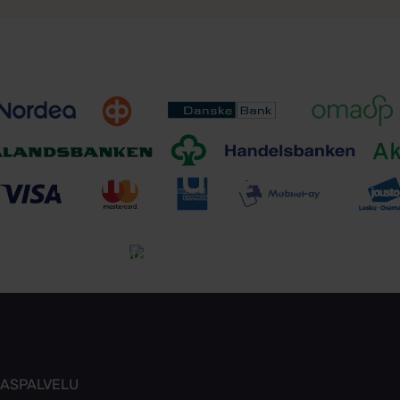
Toimitusehdot
Tutustu toimitusehtoihin
KASPALVELU