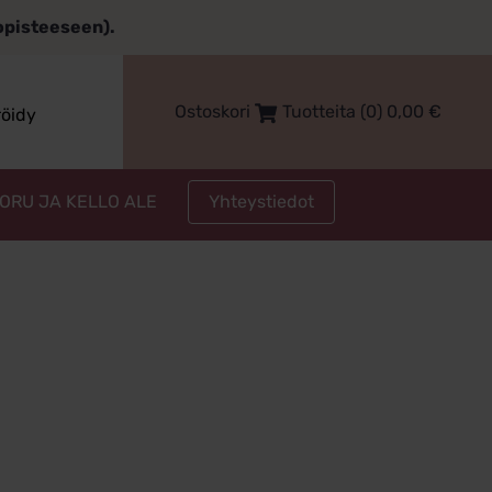
topisteeseen).
Ostoskori
Tuotteita (0)
0,00
€
röidy
Yhteystiedot
KORU JA KELLO ALE
ut