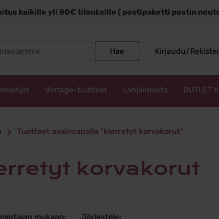
itus kaikille yli 80€ tilauksille ( postipaketti postin nou
Search
Hae
Kirjaudu/Rekiste
for:
mmilahjat
Vintage-tuotteet
Lahjaideoita
OUTLET 
yt korvakor
u
Tuotteet avainsanalla “kierretyt korvakorut”
ierretyt korvakorut
lmistajan mukaan:
Järjestele: