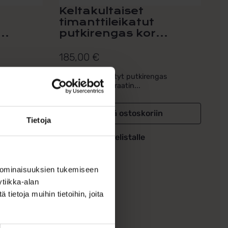
Keltakultaiset
timanttileikatut
..
putkirengas kor...
185,00
€
gas
Näyttävät kierretyt putkirengas
korvakorut 14 karaatin...
in
Lisää ostoskoriin
Tietoja
Lisää toivelistalle
 ominaisuuksien tukemiseen
tiikka-alan
ietoja muihin tietoihin, joita