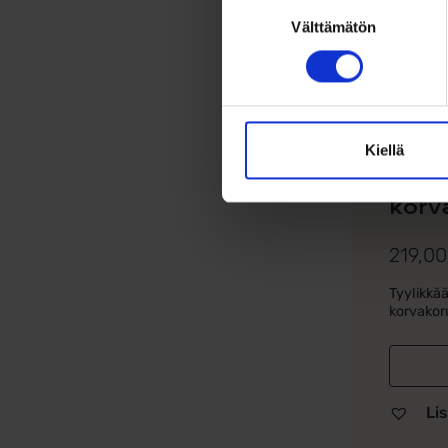
Suostumuksen
Välttämätön
valinta
Kiellä
Kelta
putk
korv
219,0
Tyylikkä
korvakoru
Lis