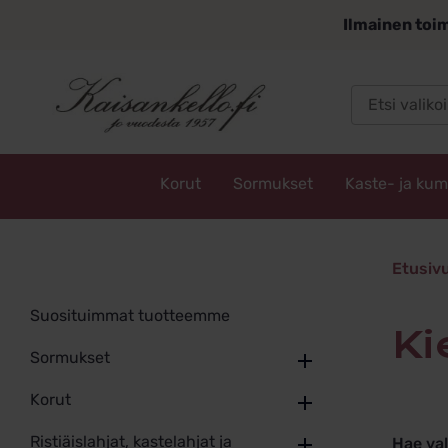
Siirry
Ilmainen toim
sisältöön
Korut
Sormukset
Kaste- ja ku
Kaisankello.fi
kierret
Etusiv
Suosituimmat tuotteemme
k
Sormukset
Korut
Ristiäislahjat, kastelahjat ja
Hae va