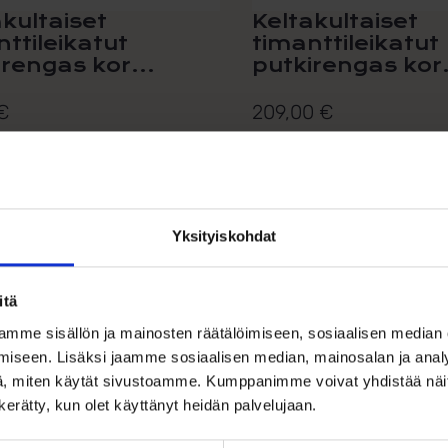
akultaiset
Keltakultaiset
ttileikatut
timanttileikatut
irengas kor...
putkirengas kor.
€
209,00
€
erretyt putkirengas korvakorut 14
Näyttävät kierretyt putkiren
..
korvakorut 14 karaatin...
Lisää ostoskoriin
Lisää ostoskori
Yksityiskohdat
ää toivelistalle
Lisää toivelistalle
itä
mme sisällön ja mainosten räätälöimiseen, sosiaalisen median
iseen. Lisäksi jaamme sosiaalisen median, mainosalan ja analy
, miten käytät sivustoamme. Kumppanimme voivat yhdistää näitä t
n kerätty, kun olet käyttänyt heidän palvelujaan.