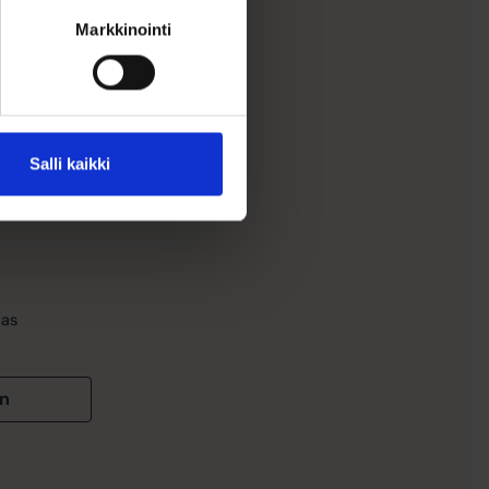
Markkinointi
Salli kaikki
erretyt
gas
in