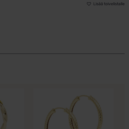
Lisää toivelistalle
m
m
ä