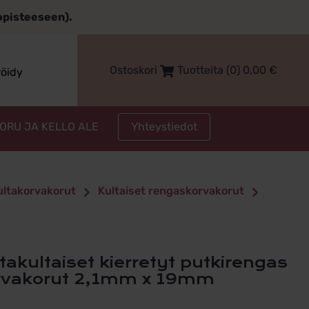
topisteeseen).
Ostoskori
Tuotteita (0)
0,00
€
röidy
Yhteystiedot
KORU JA KELLO ALE
kultakorvakorut
Kultaiset rengaskorvakorut
rvakorut 2,1mm x 19mm