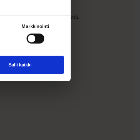
rtoaa putkimaisesta kiinnityksestä.
Markkinointi
Salli kaikki