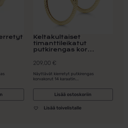
erretyt
Keltakultaiset
timanttileikatut
putkirengas kor...
209,00
€
gas
Näyttävät kierretyt putkirengas
korvakorut 14 karaatin...
in
Lisää ostoskoriin
Lisää toivelistalle