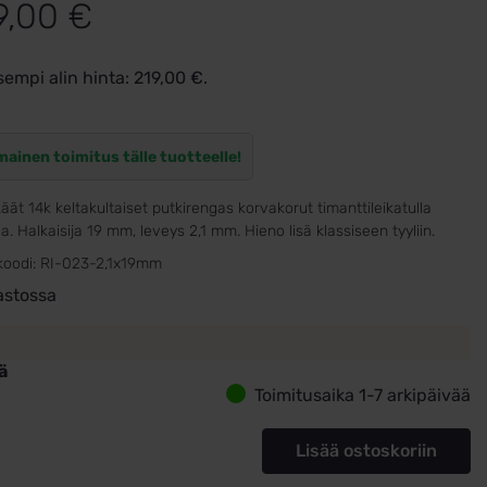
9,00
€
sempi alin hinta:
219,00
€
.
mainen toimitus tälle tuotteelle!
käät 14k keltakultaiset putkirengas korvakorut timanttileikatulla
la. Halkaisija 19 mm, leveys 2,1 mm. Hieno lisä klassiseen tyyliin.
koodi:
RI-023-2,1x19mm
astossa
ä
Toimitusaika 1-7 arkipäivää
kultaiset
etyt
Lisää ostoskoriin
rengas
korut