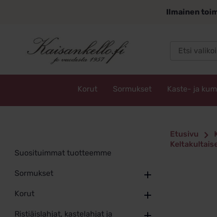
Siirry
Ilmainen toim
sisältöön
Korut
Sormukset
Kaste- ja ku
Kaisankello.fi
Etusivu
Keltakultais
Suosituimmat tuotteemme
Sormukset
Korut
Ristiäislahjat, kastelahjat ja