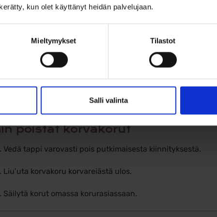
n kerätty, kun olet käyttänyt heidän palvelujaan.
Avaa lukko
Taivuta kevyesti korvakorun tappiosaa ulospäin, jolloin se i
Mieltymykset
Tilastot
Pujota korvaan
Vie tappi varovasti korvareiästä läpi. Älä taivuta rengasta.
Sulje lukko
Työnnä tappi takaisin putkimaisen kiinnityksen sisään.
Salli valinta
in poistat korvakorut
Vedä tappi varovasti pois putkimaisesta kiinnityksestä.
Liu’uta korvakoru korvareiästä ulos.
Säilytä korut omassa korurasiassaan.