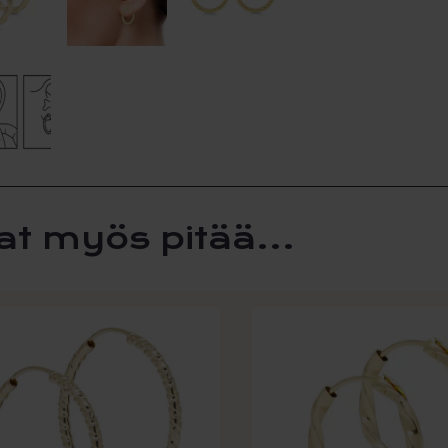
2,1m
x
19m
määr
at myös pitää...