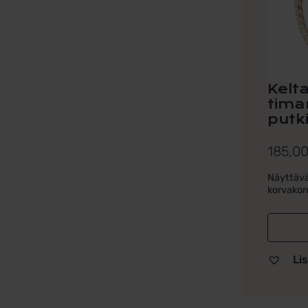
Kelt
timan
putk
185,0
Näyttävä
korvakoru
Lis