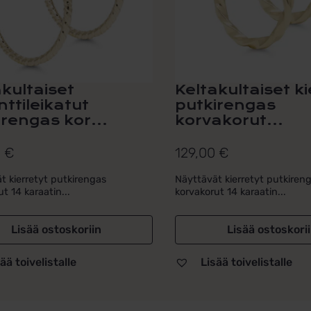
akultaiset
Keltakultaiset ki
ttileikatut
putkirengas
irengas kor...
korvakorut...
0
€
129,00
€
t kierretyt putkirengas
Näyttävät kierretyt putkiren
t 14 karaatin...
korvakorut 14 karaatin...
Lisää ostoskoriin
Lisää ostoskori
ää toivelistalle
Lisää toivelistalle