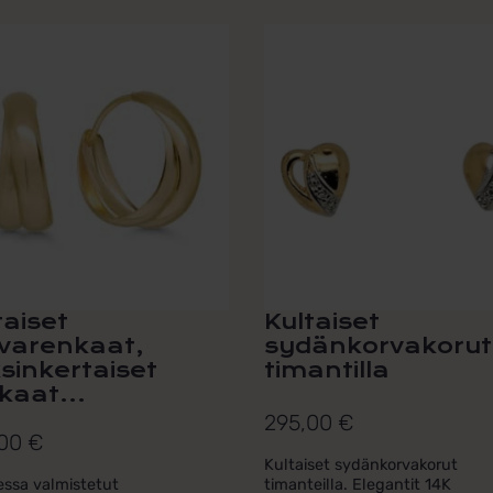
taiset
Kultaiset
varenkaat,
sydänkorvakorut
sinkertaiset
timantilla
kaat...
295,00
€
,00
€
Kultaiset sydänkorvakorut
ssa valmistetut
timanteilla. Elegantit 14K