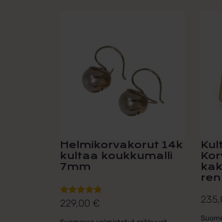
Helmikorvakorut 14k
Kul
kultaa koukkumalli
Kor
7mm
kak
ren
235
229,00
€
Arvostelu
tuotteesta:
Suome