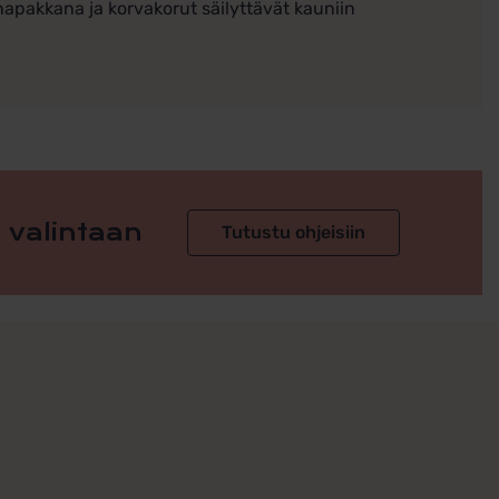
 napakkana ja korvakorut säilyttävät kauniin
 valintaan
Tutustu ohjeisiin