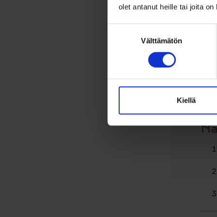
olet antanut heille tai joita o
Suostumuksen
Välttämätön
valinta
Kiellä
Nä