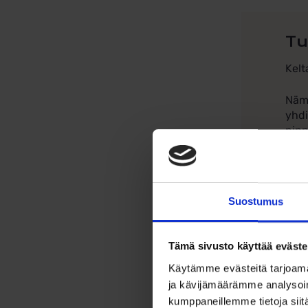
Tu
Kelt
Nämä
yhdi
pinn
Korv
käyt
Omi
Suostumus
Mate
Halk
Tämä sivusto käyttää eväste
Leve
Käytämme evästeitä tarjoama
Tima
ja kävijämäärämme analysoim
Nä
kumppaneillemme tietoja siitä