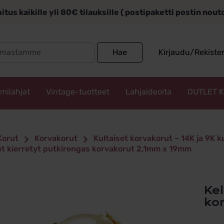
itus kaikille yli 80€ tilauksille ( postipaketti postin nou
Search
Hae
Kirjaudu/Rekiste
for:
mmilahjat
Vintage-tuotteet
Lahjaideoita
OUTLET 
Korut
Korvakorut
Kultaiset korvakorut – 14K ja 9K 
et kierretyt putkirengas korvakorut 2,1mm x 19mm
Keltakultaiset kierretyt putkirengas
ko