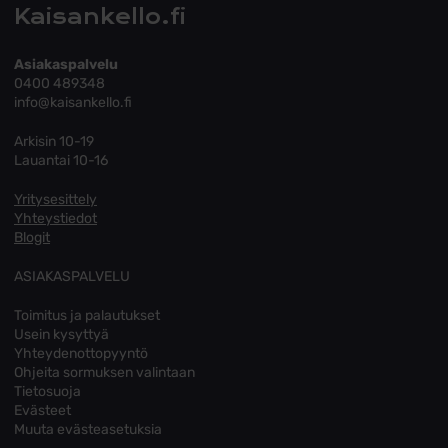
Kaisankello.fi
Asiakaspalvelu
0400 489348
info@kaisankello.fi
Arkisin 10-19
Lauantai 10-16
Yritysesittely
Yhteystiedot
Blogit
ASIAKASPALVELU
Toimitus ja palautukset
Usein kysyttyä
Yhteydenottopyyntö
Ohjeita sormuksen valintaan
Tietosuoja
Evästeet
Muuta evästeasetuksia