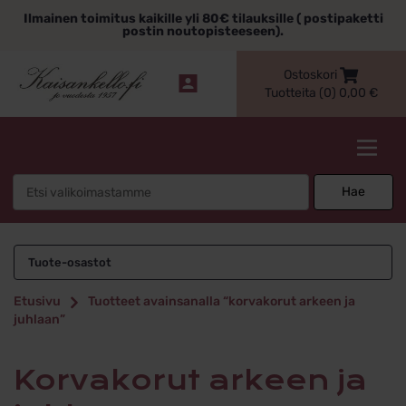
Siirry
Ilmainen toimitus kaikille yli 80€ tilauksille ( postipaketti
sisältöön
postin noutopisteeseen).
Ostoskori
Tuotteita (0)
0,00
€
Kaisankello.fi
Search
Hae
for:
korvakorut arkeen
Tuote-osastot
ja juhlaan
Etusivu
Tuotteet avainsanalla “korvakorut arkeen ja
juhlaan”
korvakorut arkeen ja