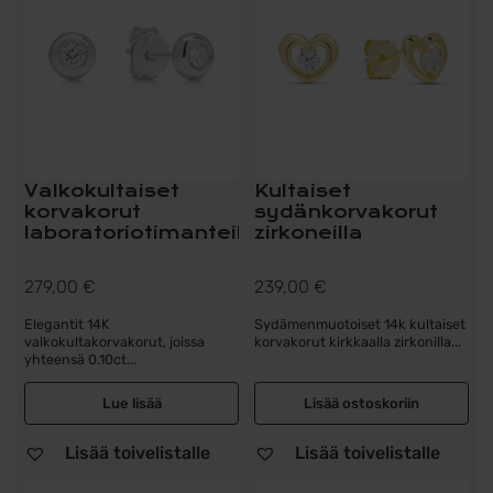
Valkokultaiset
Kultaiset
korvakorut
sydänkorvakorut
laboratoriotimanteill...
zirkoneilla
279,00
€
239,00
€
Elegantit 14K
Sydämenmuotoiset 14k kultaiset
valkokultakorvakorut, joissa
korvakorut kirkkaalla zirkonilla...
yhteensä 0.10ct...
Lue lisää
Lisää ostoskoriin
Lisää toivelistalle
Lisää toivelistalle