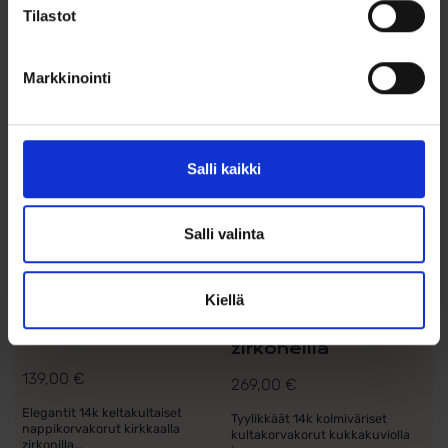
Tilastot
Lisää toivelistalle
Lisää toivelistalle
Markkinointi
Salli kaikki
Salli valinta
Kultakorvakorut
Kolmiväriset
Kiellä
ympyrä zirkoneilla
kultaiset
kukkakorvakorut
zirkoneilla
139,00
€
269,00
€
Elegantit 14k keltakultaiset
Tyylikkäät 14k kolmiväriset
nappikorvakorut kirkkaalla
kultakorvakorut kukkakuviolla
zirkonilla...