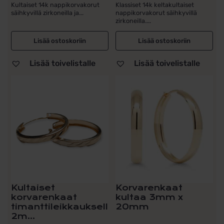
Kultaiset 14k nappikorvakorut
Klassiset 14k keltakultaiset
säihkyvillä zirkoneilla ja...
nappikorvakorut säihkyvillä
zirkoneilla....
Lisää ostoskoriin
Lisää ostoskoriin
Lisää toivelistalle
Lisää toivelistalle
Kultaiset
Korvarenkaat
korvarenkaat
kultaa 3mm x
timanttileikkauksella
20mm
2m...