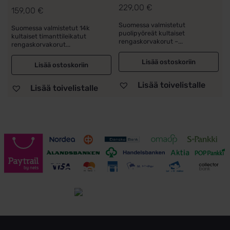
229,00
€
159,00
€
Suomessa valmistetut
Suomessa valmistetut 14k
puolipyöreät kultaiset
kultaiset timanttileikatut
rengaskorvakorut –...
rengaskorvakorut...
Lisää ostoskoriin
Lisää ostoskoriin
Lisää toivelistalle
Lisää toivelistalle
Toimitusehdot
Tutustu toimitusehtoihin