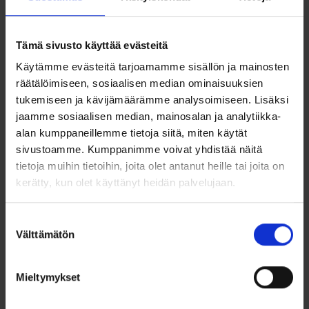
Lisää toivelistalle
Lisää toivelistalle
Tämä sivusto käyttää evästeitä
Käytämme evästeitä tarjoamamme sisällön ja mainosten
räätälöimiseen, sosiaalisen median ominaisuuksien
tukemiseen ja kävijämäärämme analysoimiseen. Lisäksi
jaamme sosiaalisen median, mainosalan ja analytiikka-
alan kumppaneillemme tietoja siitä, miten käytät
sivustoamme. Kumppanimme voivat yhdistää näitä
tietoja muihin tietoihin, joita olet antanut heille tai joita on
Kultakorvakorut
Kultaiset
kerätty, kun olet käyttänyt heidän palvelujaan.
neliönmuotoisella
sydänkorvakorut
zirkonilla
zirkoneilla
Suostumuksen
285,00
€
259,00
€
Välttämätön
valinta
Näyttävät 14k keltakultaiset
Sydämenmuotoiset
nappikorvakorut kirkkaalla
kultakorvakorut ovat kaunis
Mieltymykset
neliönmuotoisella...
tapa ilmaista...
Lisää ostoskoriin
Lisää ostoskoriin