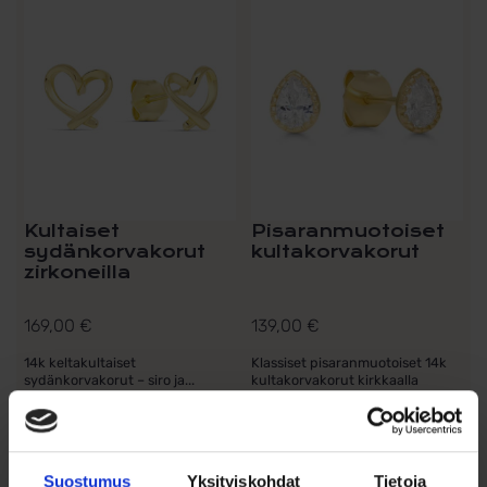
Kultaiset
Pisaranmuotoiset
sydänkorvakorut
kultakorvakorut
zirkoneilla
169,00
€
139,00
€
14k keltakultaiset
Klassiset pisaranmuotoiset 14k
sydänkorvakorut – siro ja...
kultakorvakorut kirkkaalla
zirkonilla...
Lue lisää
Lisää ostoskoriin
Suostumus
Yksityiskohdat
Tietoja