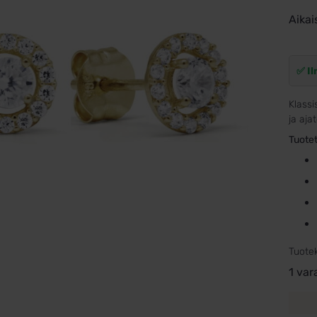
Aikai
✅ Il
Klassi
ja aja
Tuotet
Tuote
1 var