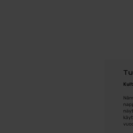
Tu
Kult
Nämä
napp
näyt
käyt
vuod