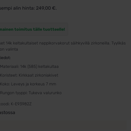
sempi alin hinta:
249,00
€
.
mainen toimitus tälle tuotteelle!
set 14k keltakultaiset nappikorvakorut säihkyvillä zirkoneilla. Tyylikäs
ton valinta
iedot:
Materiaali: 14k (585) keltakultaa
Koristeet: Kirkkaat zirkoniakivet
Koko: Leveys ja korkeus 7 mm
Rungon tyyppi: Tukeva valurunko
koodi:
K-E93982Z
astossa