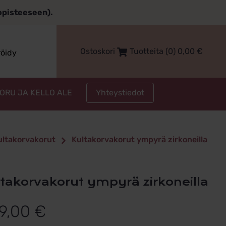
topisteeseen).
Ostoskori
Tuotteita (0)
0,00
€
röidy
Yhteystiedot
KORU JA KELLO ALE
kultakorvakorut
Kultakorvakorut ympyrä zirkoneilla
ultakorvakorut ympyrä zirkoneilla
9,00
€