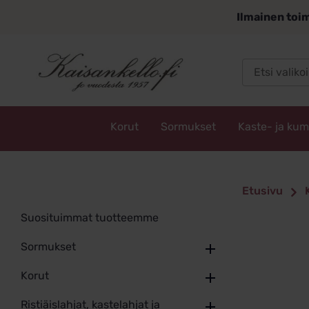
Siirry
Ilmainen toim
sisältöön
Korut
Sormukset
Kaste- ja ku
Kaisankello.fi
Etusivu
Suosituimmat tuotteemme
Sormukset
Korut
Ristiäislahjat, kastelahjat ja