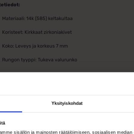
tetiedot:
Materiaali: 14k (585) keltakultaa
Koristeet: Kirkkaat zirkoniakivet
Koko: Leveys ja korkeus 7 mm
Rungon tyyppi: Tukeva valurunko
Yksityiskohdat
Ohjeita sormuksen tai korun koon
itä
mme sisällön ja mainosten räätälöimiseen, sosiaalisen median