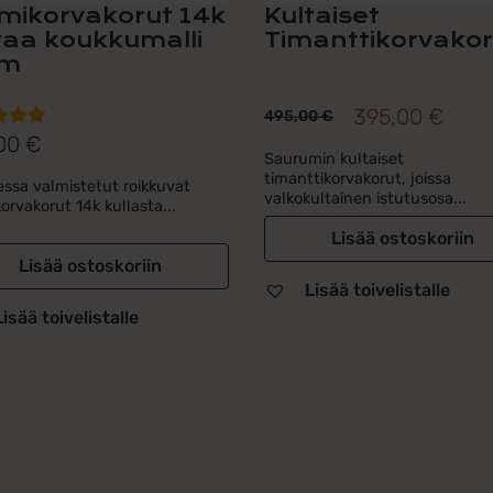
mikorvakorut 14k
Kultaiset
taa koukkumalli
Timanttikorvakor
m
395,00
€
495,00
€
Alkuperäinen
Nykyinen
,00
€
telu
hinta
hinta
Saurumin kultaiset
esta:
timanttikorvakorut, joissa
sa valmistetut roikkuvat
oli:
on:
5
valkokultainen istutusosa...
orvakorut 14k kullasta...
495,00 €.
395,00 €.
Lisää ostoskoriin
Lisää ostoskoriin
Lisää toivelistalle
Lisää toivelistalle