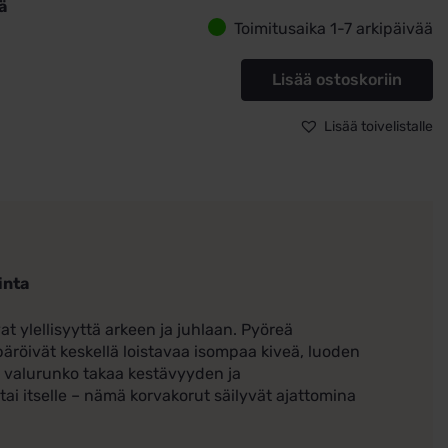
ä
Toimitusaika 1-7 arkipäivää
korvakorut
rä
Lisää ostoskoriin
eilla
ä
Lisää toivelistalle
inta
at ylellisyyttä arkeen ja juhlaan. Pyöreä
ympäröivät keskellä loistavaa isompaa kiveä, luoden
 valurunko takaa kestävyyden ja
ai itselle – nämä korvakorut säilyvät ajattomina