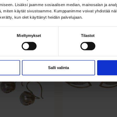
iseen. Lisäksi jaamme sosiaalisen median, mainosalan ja analy
, miten käytät sivustoamme. Kumppanimme voivat yhdistää näitä t
n kerätty, kun olet käyttänyt heidän palvelujaan.
Mieltymykset
Tilastot
ALE 20%
Salli valinta