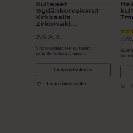
Kultaiset
Hel
Sydänkorvakorut
kul
Kirkkaalla
7m
Zirkoniaki...
298,00
€
229
Arvos
tuotte
Siron kokoiset 14K kultaiset
Suomes
5.00
/ 
sydänkorvakorut, joissa...
helmik
Lisää ostoskoriin
Lisää toivelistalle