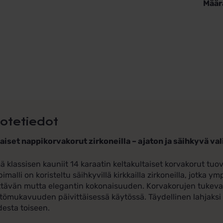
Määr
Kulta
ympy
zirkon
määr
otetiedot
aiset nappikorvakorut zirkoneilla – ajaton ja säihkyvä val
 klassisen kauniit 14 karaatin keltakultaiset korvakorut tuov
imalli on koristeltu säihkyvillä kirkkailla zirkoneilla, jotka 
tävän mutta elegantin kokonaisuuden. Korvakorujen tukeva
tömukavuuden päivittäisessä käytössä. Täydellinen lahjaksi t
esta toiseen.