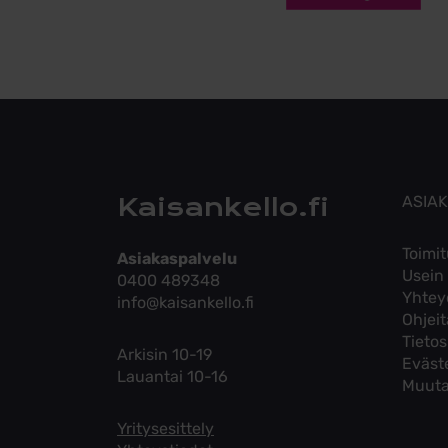
Kaisankello.fi
ASIA
Toimit
Asiakaspalvelu
Usein
0400 489348
Yhtey
info@kaisankello.fi
Ohjei
Tieto
Arkisin 10-19
Eväst
Lauantai 10-16
Muuta
Yritysesittely