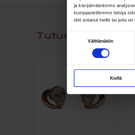
ja kävijämäärämme analysoim
kumppaneillemme tietoja siitä
olet antanut heille tai joita o
Tutustu myös
Suostumuksen
Välttämätön
valinta
Kiellä