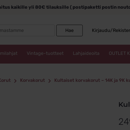
itus kaikille yli 80€ tilauksille ( postipaketti postin nou
Search
Hae
Kirjaudu/Rekiste
for:
mmilahjat
Vintage-tuotteet
Lahjaideoita
OUTLET 
Korut
Korvakorut
Kultaiset korvakorut – 14K ja 9K 
K
24