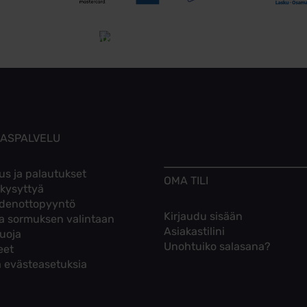
Tutustu toimitusehtoihin
KASPALVELU
us ja palautukset
OMA TILI
 kysyttyä
denottopyyntö
Kirjaudu sisään
ta sormuksen valintaan
Asiakastilini
suoja
Unohtuiko salasana?
eet
 evästeasetuksia