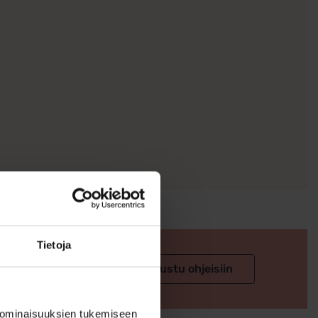
Tietoja
 valintaan
Tutustu ohjeisiin
 ominaisuuksien tukemiseen