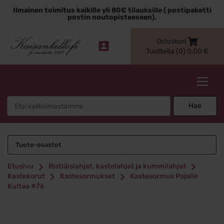
Siirry
Ilmainen toimitus kaikille yli 80€ tilauksille ( postipaketti
sisältöön
postin noutopisteeseen).
Ostoskori
Tuotteita (0)
0,00
€
Kaisankello.fi
Search
Hae
for:
Tuote-osastot
Etusivu
Ristiäislahjat, kastelahjat ja kummilahjat
Kastekorut
Kastesormukset
Kastesormus Pojalle
Kultaa #76