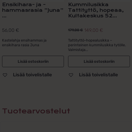
Ensikihara- ja -
Kummilusikka
hammasrasia ”Juna”
Tattityttö, hopeaa,
...
Kultakeskus 52...
56,00
€
149,00
€
179,00
€
Alkuperäinen
Nykyinen
hinta
hinta
Kastelahja ensihammas ja
Tattityttö-hopealusikka –
ensikihara rasia Juna
perinteinen kummilusikka tytölle.
oli:
on:
Valmistaja...
179,00 €.
149,00 €.
Lisää ostoskoriin
Lisää ostoskoriin
Lisää toivelistalle
Lisää toivelistalle
Tuotearvostelut