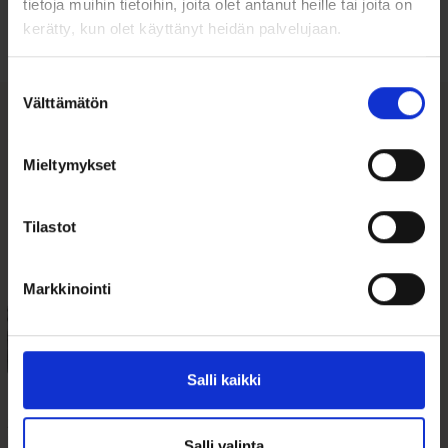
tietoja muihin tietoihin, joita olet antanut heille tai joita on
Tutustu ohjeisiin
kerätty, kun olet käyttänyt heidän palvelujaan.
Suostumuksen
Välttämätön
valinta
Tutustu myös
Mieltymykset
Tilastot
Markkinointi
Salli kaikki
Säästölipas WV-
Kastelahja Muumi
kupla
Albumi 270-76800
Salli valinta