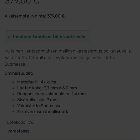
379,00
€
Aikaisempi alin hinta:
379,00
€
.
✅ Ilmainen toimitus tälle tuotteelle!
Kultainen kantasormuksen mallinen kastesormus poikavauvalle.
Valmistettu 14k kullasta. Tyylikäs kastelahja, valmistettu
Suomessa.
Ominaisuudet:
Materiaali: 14k kulta
Laatan koko: 3,7 mm x 6,0 mm
Rungon leveys alapuolelta: 1,4 mm
Sisähalkaisija: 9 mm
Valmistettu Suomessa
Ei kaiverrusmahdollisuutta
Tuotekoodi:
76
1 varastossa