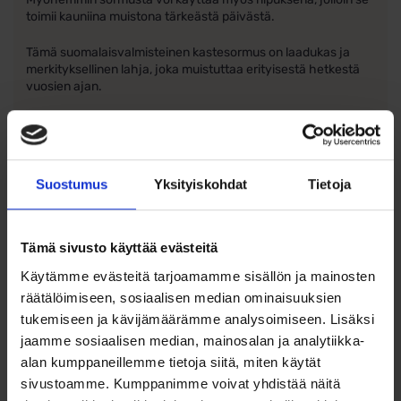
toimii kauniina muistona tärkeästä päivästä.
Tämä suomalaisvalmisteinen kastesormus on laadukas ja
merkityksellinen lahja, joka muistuttaa erityisestä hetkestä
vuosien ajan.
Ominaisuudet:
Materiaali: 14k kulta
Laatan koko: 3,7 mm x 6,0 mm
Suostumus
Yksityiskohdat
Tietoja
Rungon leveys alapuolelta: 1,4 mm
Sisähalkaisija: 9 mm
Valmistettu Suomessa
Ei kaiverrusmahdollisuutta
Tämä sivusto käyttää evästeitä
Käytämme evästeitä tarjoamamme sisällön ja mainosten
räätälöimiseen, sosiaalisen median ominaisuuksien
tukemiseen ja kävijämäärämme analysoimiseen. Lisäksi
jaamme sosiaalisen median, mainosalan ja analytiikka-
Ohjeita sormuksen tai korun
alan kumppaneillemme tietoja siitä, miten käytät
koon valintaan
sivustoamme. Kumppanimme voivat yhdistää näitä