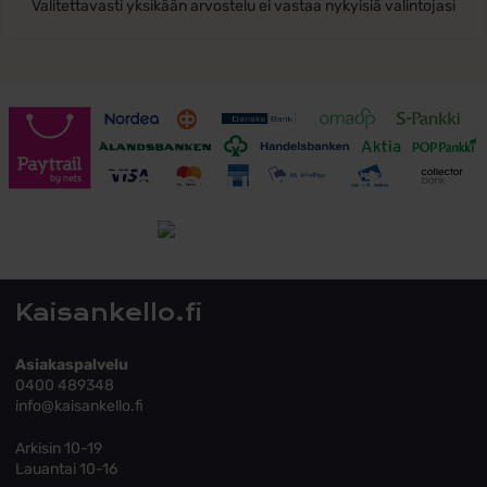
Valitettavasti yksikään arvostelu ei vastaa nykyisiä valintojasi
Toimitusehdot
Tutustu toimitusehtoihin
Kaisankello.fi
Asiakaspalvelu
0400 489348
info@kaisankello.fi
Arkisin 10-19
Lauantai 10-16