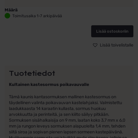
Määrä
Kastesormus
Toimitusaika 1-7 arkipäivää
Pojalle
Kultaa
Lisää ostoskoriin
#76
määrä
Lisää toivelistalle
Tuotetiedot
Kultainen kastesormus poikavauvalle
Tämä kaunis kantasormuksen mallinen kastesormus on
täydellinen valinta poikavauvan kastelahjaksi. Valmistettu
laadukkaasta 14 karaatin kullasta, sormus huokuu
arvokkuutta ja perinteitä, ja sen kiilto säilyy pitkään.
Sormuksen sisähalkaisija on 9 mm, laatan koko 3,7 mm x 6,0
mm ja rungon leveys sormuksen alapuolelta 1,4 mm, tehden
siitä siroa ja sopivan pienen lapsen sormeen kastepäivänä.
Myöhemmin sormusta voi käyttää myös riipuksena, jolloin se