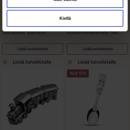
42,00
€
48,00
€
Kiellä
Tinapintainen kupla WV
Suloinen Muumi valokuva-albumi
säästöpankki. Sopii hyvin...
tinatulla metallikannella. Tilaa...
Lisää ostoskoriin
Lisää ostoskoriin
Lisää toivelistalle
Lisää toivelistalle
ALE 17%