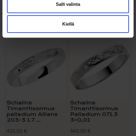
Salli valinta
Valitse malli
Valitse malli
Kiellä
Lisää toivelistalle
Lisää toivelistalle
Schalins
Schalins
Timanttisormus
Timanttisormus
palladium Allians
Palladium 071.3
203-3 1.7 ...
3×0,01
425,00
€
340,00
€