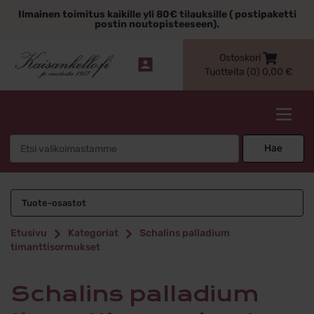
Siirry
Ilmainen toimitus kaikille yli 80€ tilauksille ( postipaketti
sisältöön
postin noutopisteeseen).
Ostoskori
Tuotteita (0)
0,00
€
Kaisankello.fi
Search
Hae
for:
Schalins palladium
Tuote-osastot
timanttisormukset
Etusivu
Kategoriat
Schalins palladium
timanttisormukset
Schalins palladium