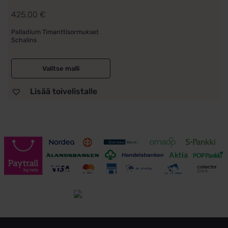
425,00
€
Palladium Timanttisormukset
Schalins
Valitse malli
Lisää toivelistalle
Toimitusehdot
Tutustu toimitusehtoihin