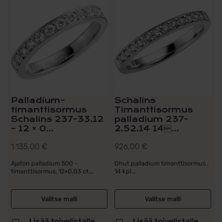
Palladium-
Schalins
timanttisormus
Timanttisormus
Schalins 237-33.12
palladium 237-
– 12 × 0...
2.52.14 14...
1 135,00
€
926,00
€
Ajaton palladium 500 -
Ohut palladium timanttisormus ,
timanttisormus, 12×0,03 ct...
14 kpl...
Valitse malli
Valitse malli
Lisää toivelistalle
Lisää toivelistalle