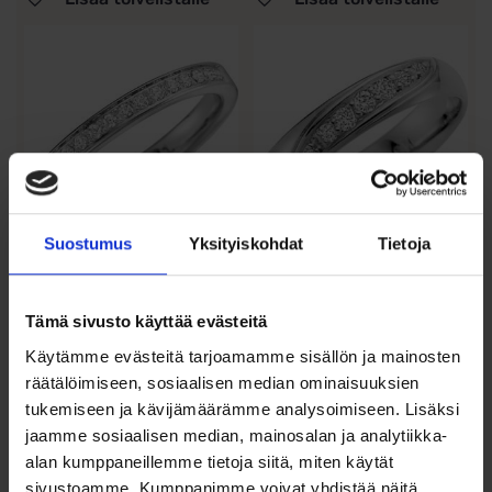
Suostumus
Yksityiskohdat
Tietoja
Schalins
Schalins
Timanttisormus
Timanttisormus
Palladium 237-
Palladium 203-
Tämä sivusto käyttää evästeitä
2.51.15 15...
415.7 3×0...
Käytämme evästeitä tarjoamamme sisällön ja mainosten
756,00
€
660,00
€
räätälöimiseen, sosiaalisen median ominaisuuksien
tukemiseen ja kävijämäärämme analysoimiseen. Lisäksi
Timanttisormus palladium 237-
Timanttisormus palladium 203-
2.51.15 15×0,01 Timantit: 15×0,01...
415.7 3×0,03/2×0,02/2×0,01
jaamme sosiaalisen median, mainosalan ja analytiikka-
Timantit:
alan kumppaneillemme tietoja siitä, miten käytät
3×0,03/2×0,02/2×0,01...
sivustoamme. Kumppanimme voivat yhdistää näitä
Valitse malli
Valitse malli