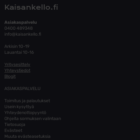
Kaisankello.fi
Asiakaspalvelu
0400 489348
info@kaisankello.fi
Arkisin 10-19
Lauantai 10-16
Yritysesittely
Yhteystiedot
Blogit
ASIAKASPALVELU
Toimitus ja palautukset
Usein kysyttyä
Yhteydenottopyyntö
Ohjeita sormuksen valintaan
Tietosuoja
Evästeet
Muuta evästeasetuksia