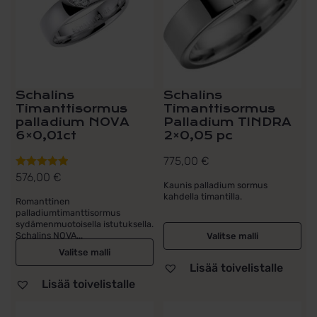
Schalins
Schalins
Timanttisormus
Timanttisormus
palladium NOVA
Palladium TINDRA
6×0,01ct
2×0,05 pc
775,00
€
576,00
€
Arvostelu
Kaunis palladium sormus
tuotteesta:
kahdella timantilla.
Romanttinen
5.00
/ 5
palladiumtimanttisormus
sydämenmuotoisella istutuksella.
Schalins NOVA...
Valitse malli
Valitse malli
Lisää toivelistalle
Lisää toivelistalle