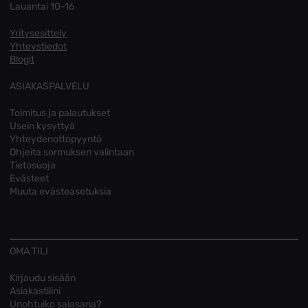
Lauantai 10-16
Yritysesittely
Yhteystiedot
Blogit
ASIAKASPALVELU
Toimitus ja palautukset
Usein kysyttyä
Yhteydenottopyyntö
Ohjeita sormuksen valintaan
Tietosuoja
Evästeet
Muuta evästeasetuksia
OMA TILI
Kirjaudu sisään
Asiakastilini
Unohtuiko salasana?