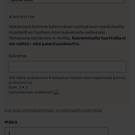
Kaiverrus
Halutessasi teemme kaiverruksen sormukseen veloituksetta.
Huomioithan tuotteen koon kaiverrusta valitessasi.
Oletuksena käytämme A-fonttia.
Kaiverretuilla tuotteilla ei
ole vaihto- eikä palautusoikeutta.
Kaiverrus
Voit lisätä sydänkuvion ♥ haluamasi tekstin väliin kopioimalla (ctrl+c)
ja liitä (ctrl+v).
Esim. J ♥ J
Esimerkkimalli sydämestä
Lue lisää sormuksen koon ja materiaalin valinnasta
Määrä