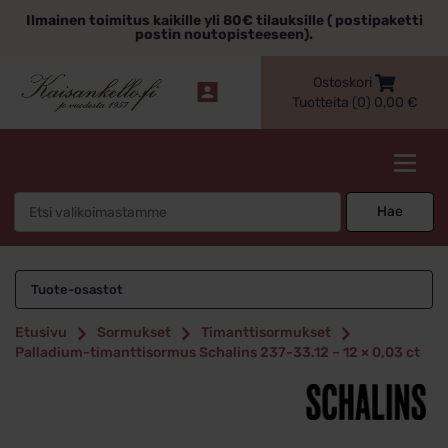
Siirry
Ilmainen toimitus kaikille yli 80€ tilauksille ( postipaketti
sisältöön
postin noutopisteeseen).
Ostoskori
Tuotteita (0)
0,00
€
Kaisankello.fi
Search
Hae
for:
Tuote-osastot
Etusivu
Sormukset
Timanttisormukset
Palladium-timanttisormus Schalins 237-33.12 – 12 × 0,03 ct