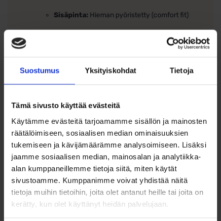
Sisäpinta:
Hieman pyöristetty (comfort fit)
Valmistaja:
Schalins, Ruotsi
Sormuksissa kappalehinta
Suostumus
Yksityiskohdat
Tietoja
Huomioithan, että sormuksen koon mittaaminen
on erityisen tärkeää, sillä tämä sormus
valmistetaan
mittatilaustyönä
eikä
se sisällä
kuluttajansuojalain mukaista vaihto- tai
Tämä sivusto käyttää evästeitä
palautusoikeutta
, maksullinen koon muutos on
mahdollista.
Käytämme evästeitä tarjoamamme sisällön ja mainosten
räätälöimiseen, sosiaalisen median ominaisuuksien
tukemiseen ja kävijämäärämme analysoimiseen. Lisäksi
Kaiverrus
jaamme sosiaalisen median, mainosalan ja analytiikka-
alan kumppaneillemme tietoja siitä, miten käytät
Tee sormuksestasi ainutlaatuinen ja henkilökohtainen
sivustoamme. Kumppanimme voivat yhdistää näitä
kaiverruksella! Halutessasi kaiverramme sormukseen
tietoja muihin tietoihin, joita olet antanut heille tai joita on
valitsemasi tekstin täysin veloituksetta. Tämä pieni
yksityiskohta tekee sormuksestasi erityisen ja ikimuistoisen.
kerätty, kun olet käyttänyt heidän palvelujaan.