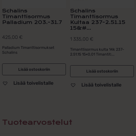
Schalins
Schalins
Timanttisormus
Timanttisormus
Palladium 203.-31.7
Kultaa 237-2.51.15
15&#...
425,00
€
1 335,00
€
Palladium Timanttisormukset
Timanttisormus kulta 14k 237-
Schalins
2.51.15 15×0,01 Timantit:...
Lisää ostoskoriin
Lisää ostoskoriin
Lisää toivelistalle
Lisää toivelistalle
Tuotearvostelut