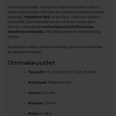
Hieman pyöristetty sisäreuna lisää käyttömukavuutta ja
tekee sormuksesta miellyttävän tuntuisen jokapäiväisessä
käytössä.
Palladium 500
on kestävä, vaalea ja moderni
jalometalli, joka säilyttää kauniin värinsä vuosien ajan.
Sormus valmistetaan
mittatilaustyönä Ruotsissa
Schalinsin tehtaalla
, mikä takaa korkean viimeistelyn ja
laadun.
Täydellinen valinta vihkisormukseksi, juhlasormukseksi tai
arvokkaaksi lahjaksi.
Ominaisuudet
Timantit:
12 × 0,03 ct (yht. 0,36 ct), WVS
Materiaali:
Palladium 500
Leveys:
3,0 mm
Korkeus:
1,9 mm
Paino:
n. 2,9 g