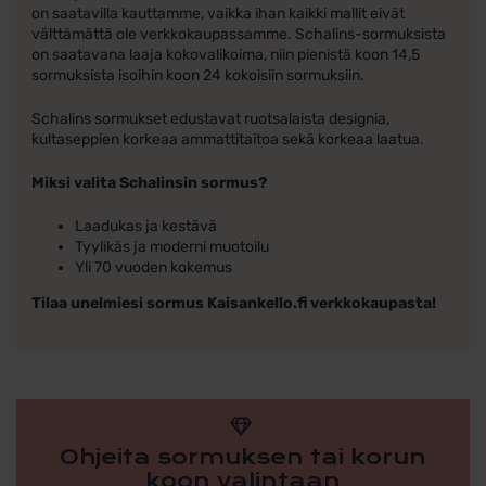
on saatavilla kauttamme, vaikka ihan kaikki mallit eivät
välttämättä ole verkkokaupassamme. Schalins-sormuksista
on saatavana laaja kokovalikoima, niin pienistä koon 14,5
sormuksista isoihin koon 24 kokoisiin sormuksiin.
Schalins sormukset edustavat ruotsalaista designia,
kultaseppien korkeaa ammattitaitoa sekä korkeaa laatua.
Miksi valita Schalinsin sormus?
Laadukas ja kestävä
Tyylikäs ja moderni muotoilu
Yli 70 vuoden kokemus
Tilaa unelmiesi sormus Kaisankello.fi verkkokaupasta!
Ohjeita sormuksen tai korun
koon valintaan