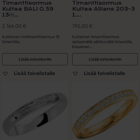
Timanttisormus
Timanttisormus
Kultaa BALI 0.39
Kultaa Allians 203-3
13...
1....
2 164,00
€
795,00
€
Kultainen rivitimanttisormus 13
Kultainen timanttisormus
timantilla.
seitsemällä säihkyvällä timantilla.
Klassinen...
Lisää ostoskoriin
Lisää ostoskoriin
Lisää toivelistalle
Lisää toivelistalle