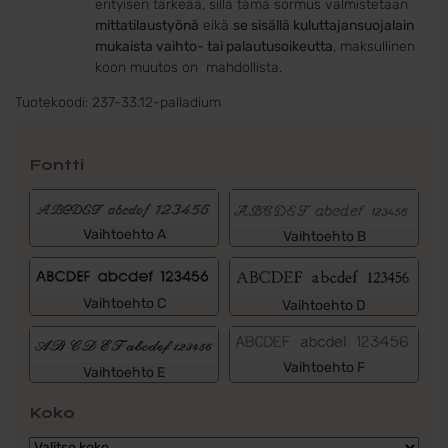
erityisen tärkeää, sillä tämä sormus valmistetaan
mittatilaustyönä
eikä
se sisällä kuluttajansuojalain
mukaista vaihto- tai palautusoikeutta
, maksullinen
koon muutos on mahdollista.
Tuotekoodi:
237-33.12-palladium
Fontti
Vaihtoehto A
Vaihtoehto B
Vaihtoehto C
Vaihtoehto D
Vaihtoehto F
Vaihtoehto E
Koko