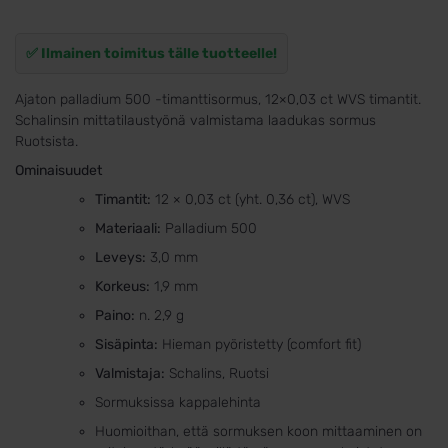
✅ Ilmainen toimitus tälle tuotteelle!
Ajaton palladium 500 -timanttisormus, 12×0,03 ct WVS timantit.
Schalinsin mittatilaustyönä valmistama laadukas sormus
Ruotsista.
Ominaisuudet
Timantit:
12 × 0,03 ct (yht. 0,36 ct), WVS
Materiaali:
Palladium 500
Leveys:
3,0 mm
Korkeus:
1,9 mm
Paino:
n. 2,9 g
Sisäpinta:
Hieman pyöristetty (comfort fit)
Valmistaja:
Schalins, Ruotsi
Sormuksissa kappalehinta
Huomioithan, että sormuksen koon mittaaminen on