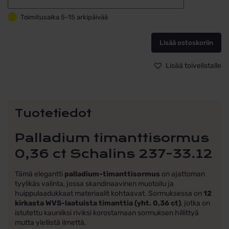
Palladium-
timanttisormu
Toimitusaika 5-15 arkipäivää
Schalins
237-
33.12
Lisää ostoskoriin
–
12
Lisää toivelistalle
×
0,03
ct
määrä
Tuotetiedot
Palladium timanttisormus
0,36 ct Schalins 237-33.12
Tämä elegantti
palladium-timanttisormus
on ajattoman
tyylikäs valinta, jossa skandinaavinen muotoilu ja
huippulaadukkaat materiaalit kohtaavat. Sormuksessa on
12
kirkasta WVS-laatuista timanttia (yht. 0,36 ct)
, jotka on
istutettu kauniiksi riviksi korostamaan sormuksen hillittyä
mutta ylellistä ilmettä.