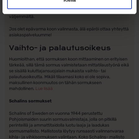
vaikuttaa myös sen istuvuuteen; leveämpi sormus tuntuu
yleensä tiukemmalta, kun taas kapeampi voi tuntua
väljemmältä.
Jos olet epävarma koon valinnasta, älä epäröi ottaa yhteyttä
asiakaspalveluumme!
Vaihto- ja palautusoikeus
Huomioithan, että sormuksen koon mittaaminen on erityisen
tärkeää, sillä tämä sormus valmistetaan mittatilaustyönä eikä
se sisällä kuluttajansuojalain mukaista vaihto- tai
palautusoikeutta. Mikäli tilaamasi koko ei ole sopiva,
maksullinen koonmuutos on tähän sormukseen
mahdollinen.
Lue lisää
Schalins sormukset
Schalins of Sweden on vuonna 1944 perustettu
Pohjoismaiden suurin sormusvalmistaja, jolla on pitkillä
perinteillä ja ammattitaidolla luotu laaja ja laadukas
sormusmallisto. Mallistosta löytyy runsaasti valinnanvaraa
kihla- ja vihkisormuksen valintaan. Koko Schalins- mallisto