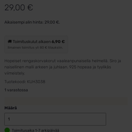
29,00
€
Aikaisempi alin hinta:
29,00
€
.
🚚 Toimituskulut alkaen
6,90 €
Ilmainen toimitus yli 80 € tilauksiin.
Hopeiset rengaskorvakorut vaaleanpunaisella helmellä. Siro ja
naisellinen malli arkeen ja juhlaan. 925 hopeaa ja tyylikäs
viimeistely.
Tuotekoodi:
KUH3038
1 varastossa
Määrä
Hopeiset
korvakenkaat
Toimitusaika 1-7 arkipäivää