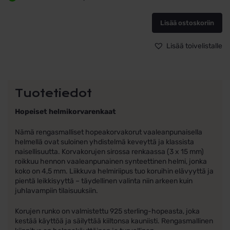
,
pinkki
helmi
Lisää ostoskoriin
määrä
Lisää toivelistalle
Tuotetiedot
Hopeiset helmikorvarenkaat
Nämä rengas­malliset hopeakorvakorut vaaleanpunaisella
helmellä ovat suloinen yhdistelmä keveyttä ja klassista
naisellisuutta. Korvakorujen sirossa renkaassa (3 x 15 mm)
roikkuu hennon vaaleanpunainen synteettinen helmi, jonka
koko on 4,5 mm. Liikkuva helmiriipus tuo koruihin elävyyttä ja
pientä leikkisyyttä – täydellinen valinta niin arkeen kuin
juhlavampiin tilaisuuksiin.
Korujen runko on valmistettu 925 sterling-hopeasta, joka
kestää käyttöä ja säilyttää kiiltonsa kauniisti. Rengasmallinen