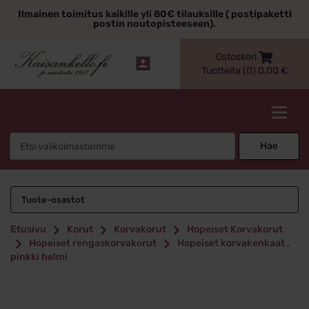
Siirry
Ilmainen toimitus kaikille yli 80€ tilauksille ( postipaketti
sisältöön
postin noutopisteeseen).
Ostoskori
Tuotteita (0)
0,00
€
Kaisankello.fi
Search
Hae
for:
Tuote-osastot
Etusivu
Korut
Korvakorut
Hopeiset Korvakorut
Hopeiset rengaskorvakorut
Hopeiset korvakenkaat ,
pinkki helmi