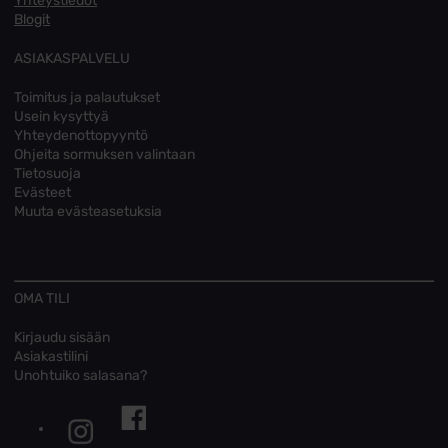
Yhteystiedot
Blogit
ASIAKASPALVELU
Toimitus ja palautukset
Usein kysyttyä
Yhteydenottopyyntö
Ohjeita sormuksen valintaan
Tietosuoja
Evästeet
Muuta evästeasetuksia
OMA TILI
Kirjaudu sisään
Asiakastilini
Unohtuiko salasana?