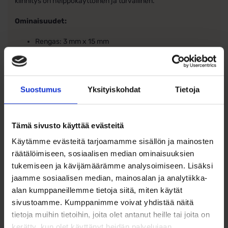
kiinnitys on helppokäyttöinen ja turvallinen.
Ominaisuudet:
Rengas: 3 mm x 15 mm
Vaaleanpunainen synteettinen helmi, koko 4,5 mm
Materiaali: 925 sterling-hopea
Suostumus
Yksityiskohdat
Tietoja
Rengasmallinen kiinnitys
Tämä sivusto käyttää evästeitä
Käytämme evästeitä tarjoamamme sisällön ja mainosten
räätälöimiseen, sosiaalisen median ominaisuuksien
tukemiseen ja kävijämäärämme analysoimiseen. Lisäksi
Ohjeita sormuksen tai korun
jaamme sosiaalisen median, mainosalan ja analytiikka-
koon valintaan
alan kumppaneillemme tietoja siitä, miten käytät
sivustoamme. Kumppanimme voivat yhdistää näitä
Tutustu ohjeisiin
tietoja muihin tietoihin, joita olet antanut heille tai joita on
kerätty, kun olet käyttänyt heidän palvelujaan.