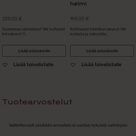
helmi
229,00
€
199,00
€
Suomessa valmistetut 14k kultaiset
Kotimaiset helmikorvakorut 14k
korvakorut 7...
kullasta ja valkoisilla...
Lisää ostoskoriin
Lisää ostoskoriin
Lisää toivelistalle
Lisää toivelistalle
Tuotearvostelut
Valitettavasti yksikään arvostelu ei vastaa nykyisiä valintojasi