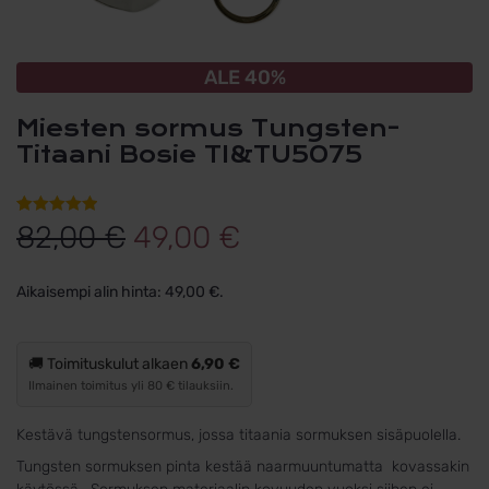
ALE 40%
Miesten sormus Tungsten-
Titaani Bosie TI&TU5075
Alkuperäinen
Nykyinen
Arvio
1
5.00
82,00
€
49,00
€
5:stä
hinta
hinta
perustuen
Aikaisempi alin hinta:
49,00
€
.
asiakkaan
oli:
on:
arvotukseen.
82,00 €.
49,00 €.
🚚 Toimituskulut alkaen
6,90 €
Ilmainen toimitus yli 80 € tilauksiin.
Kestävä tungstensormus, jossa titaania sormuksen sisäpuolella.
Tungsten sormuksen pinta kestää naarmuuntumatta kovassakin