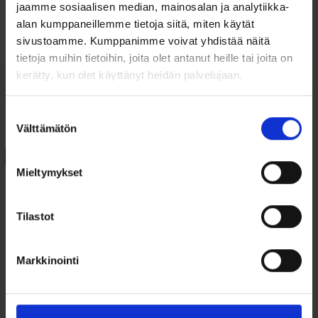
jaamme sosiaalisen median, mainosalan ja analytiikka-
alan kumppaneillemme tietoja siitä, miten käytät
Tutustu ohjeisiin
sivustoamme. Kumppanimme voivat yhdistää näitä
tietoja muihin tietoihin, joita olet antanut heille tai joita on
kerätty, kun olet käyttänyt heidän palvelujaan.
Tutustu myös
Suostumuksen
Välttämätön
valinta
ALE 38%
ALE 43%
Mieltymykset
Tilastot
Markkinointi
Kynttiläjalka Piccolo,
Platinoro Sormus