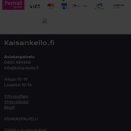
Toimitusehdot
Tutustu toimitusehtoihin
Kaisankello.fi
Asiakaspalvelu
0400 489348
info@kaisankello.fi
Arkisin 10-19
Lauantai 10-16
Yritysesittely
Yhteystiedot
Blogit
ASIAKASPALVELU
Toimitus ja palautukset