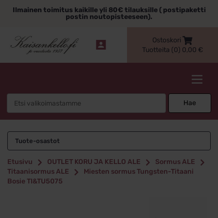
Siirry
Ilmainen toimitus kaikille yli 80€ tilauksille ( postipaketti
sisältöön
postin noutopisteeseen).
Ostoskori
Tuotteita (0)
0,00
€
Kaisankello.fi
Search
Hae
for:
Tuote-osastot
Etusivu
OUTLET KORU JA KELLO ALE
Sormus ALE
Titaanisormus ALE
Miesten sormus Tungsten-Titaani
Bosie TI&TU5075