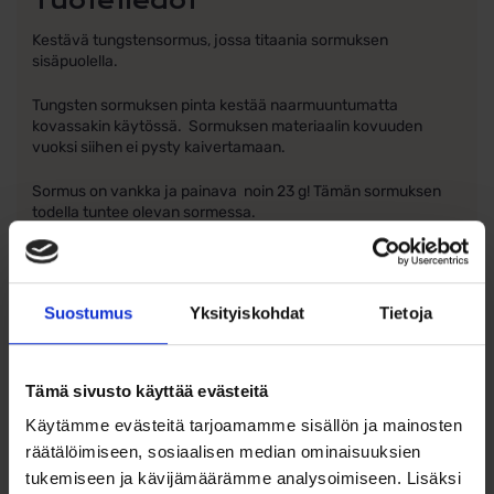
Tuotetiedot
Kestävä tungstensormus, jossa titaania sormuksen
sisäpuolella.
Tungsten sormuksen pinta kestää naarmuuntumatta
kovassakin käytössä. Sormuksen materiaalin kovuuden
vuoksi siihen ei pysty kaivertamaan.
Sormus on vankka ja painava noin 23 g! Tämän sormuksen
todella tuntee olevan sormessa.
POISTOTUOTE
Suostumus
Yksityiskohdat
Tietoja
Tämä sivusto käyttää evästeitä
Käytämme evästeitä tarjoamamme sisällön ja mainosten
räätälöimiseen, sosiaalisen median ominaisuuksien
Ohjeita sormuksen tai korun
koon valintaan
tukemiseen ja kävijämäärämme analysoimiseen. Lisäksi