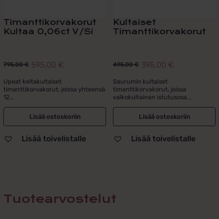
Timanttikorvakorut
Kultaiset
Kultaa 0,06ct V/Si
Timanttikorvakorut
595,00
€
395,00
€
795,00
€
495,00
€
Alkuperäinen
Nykyinen
Alkuperäinen
Nykyinen
hinta
hinta
hinta
hinta
Upeat keltakultaiset
Saurumin kultaiset
timanttikorvakorut, joissa yhteensä
timanttikorvakorut, joissa
oli:
on:
oli:
on:
12...
valkokultainen istutusosa...
795,00 €.
595,00 €.
495,00 €.
395,00 €.
Lisää ostoskoriin
Lisää ostoskoriin
Lisää toivelistalle
Lisää toivelistalle
Tuotearvostelut