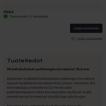
Määrä
9K
Toimitusaika 1-7 arkipäivää
keltakultaiset
putkirengas
Lisää ostoskoriin
korvakorut
15,6
mm
Lisää toivelistalle
määrä
Tuotetiedot
9K keltakultaiset putkirengas korvakorut 15,6 mm
Ajattoman tyylikkäät keltakultaiset putkirengas korvakorut
sopivat täydellisesti niin arkeen kuin juhlaan. Klassinen 15,6
mm halkaisija yhdistettynä 3,3 mm leveään
putkirakenteeseen tekee korvakoruista näyttävät, mutta
samalla kevyet ja mukavat käyttää koko päivän ajan.