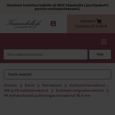
Siirry
Ilmainen toimitus kaikille yli 80€ tilauksille ( postipaketti
sisältöön
postin noutopisteeseen).
Ostoskori
Tuotteita (0)
0,00
€
Kaisankello.fi
Search
Hae
for:
Tuote-osastot
Etusivu
Korut
Korvakorut
Kultaiset korvakorut –
14K ja 9K kultakorvakorut
Kultaiset rengaskorvakorut
9K keltakultaiset putkirengas korvakorut 15,6 mm