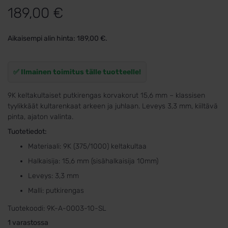
189,00
€
Aikaisempi alin hinta:
189,00
€
.
✅ Ilmainen toimitus tälle tuotteelle!
9K keltakultaiset putkirengas korvakorut 15,6 mm – klassisen
tyylikkäät kultarenkaat arkeen ja juhlaan. Leveys 3,3 mm, kiiltävä
pinta, ajaton valinta.
Tuotetiedot:
Materiaali: 9K (375/1000) keltakultaa
Halkaisija: 15,6 mm (sisähalkaisija 10mm)
Leveys: 3,3 mm
Malli: putkirengas
Tuotekoodi:
9K-A-0003-10-SL
1 varastossa