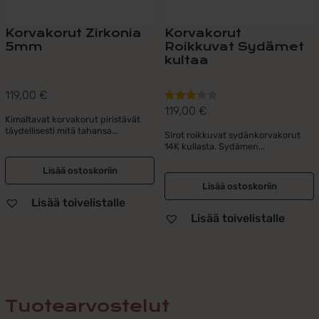
Korvakorut Zirkonia
Korvakorut
5mm
Roikkuvat Sydämet
kultaa
119,00
€
119,00
€
Arvostelu
Kimaltavat korvakorut piristävät
tuotteesta:
täydellisesti mitä tahansa...
Sirot roikkuvat sydänkorvakorut
3.00
/ 5
14K kullasta. Sydämen...
Lisää ostoskoriin
Lisää ostoskoriin
Lisää toivelistalle
Lisää toivelistalle
Tuotearvostelut