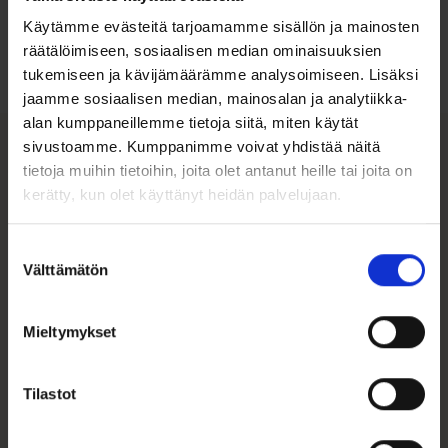
koon valintaan
Käytämme evästeitä tarjoamamme sisällön ja mainosten
räätälöimiseen, sosiaalisen median ominaisuuksien
Tutustu ohjeisiin
tukemiseen ja kävijämäärämme analysoimiseen. Lisäksi
jaamme sosiaalisen median, mainosalan ja analytiikka-
alan kumppaneillemme tietoja siitä, miten käytät
sivustoamme. Kumppanimme voivat yhdistää näitä
tietoja muihin tietoihin, joita olet antanut heille tai joita on
Tutustu myös
kerätty, kun olet käyttänyt heidän palvelujaan.
ALE 25%
Suostumuksen
Välttämätön
valinta
Mieltymykset
Tilastot