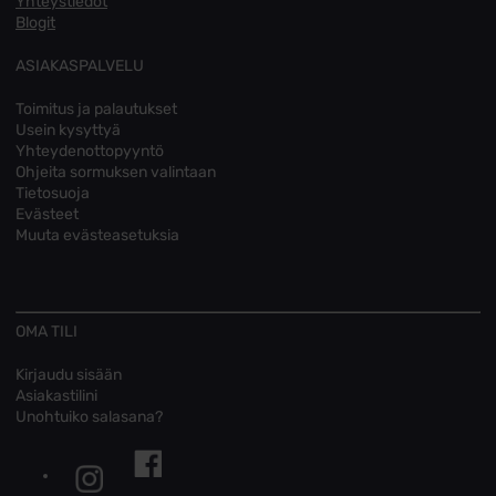
Yhteystiedot
Blogit
ASIAKASPALVELU
Toimitus ja palautukset
Usein kysyttyä
Yhteydenottopyyntö
Ohjeita sormuksen valintaan
Tietosuoja
Evästeet
Muuta evästeasetuksia
OMA TILI
Kirjaudu sisään
Asiakastilini
Unohtuiko salasana?