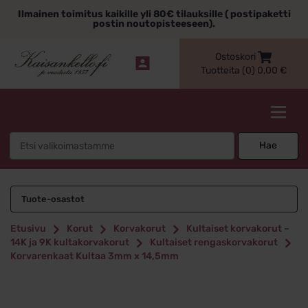
Siirry
Ilmainen toimitus kaikille yli 80€ tilauksille ( postipaketti
sisältöön
postin noutopisteeseen).
Ostoskori
Tuotteita (0)
0,00
€
Kaisankello.fi
Search
Hae
for:
Tuote-osastot
Etusivu
Korut
Korvakorut
Kultaiset korvakorut –
14K ja 9K kultakorvakorut
Kultaiset rengaskorvakorut
Korvarenkaat Kultaa 3mm x 14,5mm