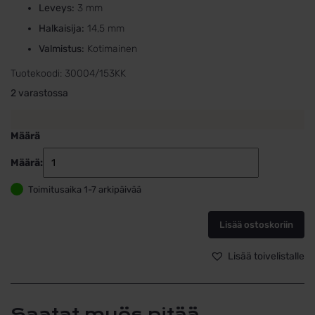
Leveys:
3 mm
Halkaisija:
14,5 mm
Valmistus:
Kotimainen
Tuotekoodi:
30004/153KK
2 varastossa
Määrä
Määrä:
Korvarenkaa
Kultaa
Toimitusaika 1-7 arkipäivää
3mm
x
14,5mm
Lisää ostoskoriin
määrä
Lisää toivelistalle
Saatat myös pitää...