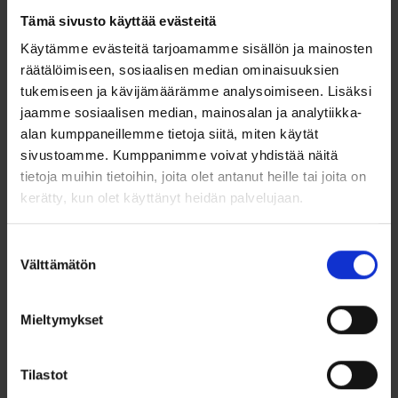
Tämä sivusto käyttää evästeitä
Tuote:
Kultaiset Korvarenkaat 3 mm x 14,5 mm
Käytämme evästeitä tarjoamamme sisällön ja mainosten
Materiaali:
14k kultaa (585)
räätälöimiseen, sosiaalisen median ominaisuuksien
tukemiseen ja kävijämäärämme analysoimiseen. Lisäksi
Leveys:
3 mm
jaamme sosiaalisen median, mainosalan ja analytiikka-
alan kumppaneillemme tietoja siitä, miten käytät
Halkaisija:
14,5 mm
sivustoamme. Kumppanimme voivat yhdistää näitä
Valmistus:
Kotimainen
tietoja muihin tietoihin, joita olet antanut heille tai joita on
kerätty, kun olet käyttänyt heidän palvelujaan.
Suostumuksen
Välttämätön
valinta
Ohjeita sormuksen tai korun
koon valintaan
Mieltymykset
Tutustu ohjeisiin
Tilastot