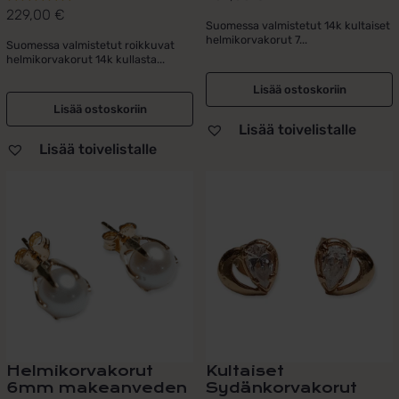
229,00
€
Arvostelu
Suomessa valmistetut 14k kultaiset
tuotteesta:
helmikorvakorut 7...
Suomessa valmistetut roikkuvat
5.00
/ 5
helmikorvakorut 14k kullasta...
Lisää ostoskoriin
Lisää ostoskoriin
Lisää toivelistalle
Lisää toivelistalle
Helmikorvakorut
Kultaiset
6mm makeanveden
Sydänkorvakorut