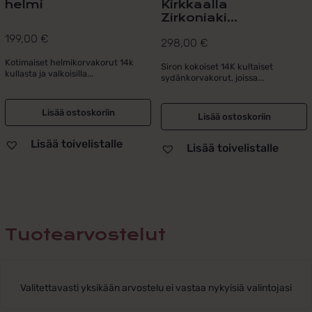
helmi
Kirkkaalla
Zirkoniaki...
199,00
€
298,00
€
Kotimaiset helmikorvakorut 14k
Siron kokoiset 14K kultaiset
kullasta ja valkoisilla...
sydänkorvakorut, joissa...
Lisää ostoskoriin
Lisää ostoskoriin
Lisää toivelistalle
Lisää toivelistalle
Tuotearvostelut
Valitettavasti yksikään arvostelu ei vastaa nykyisiä valintojasi