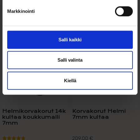
Markkinointi
Tutustu myös
Salli kaikki
Salli valinta
Kiellä
Helmikorvakorut 14k
Korvakorut Helmi
kultaa koukkumalli
7mm kultaa
7mm
209,00
€